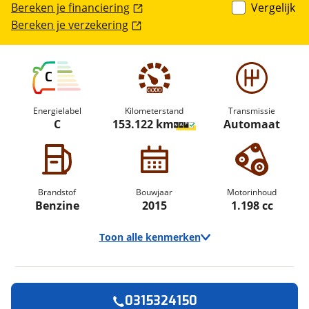
Bereken je financiering
Vergelijk
Bereken je verzekering
C
Energielabel
Kilometerstand
Transmissie
C
153.122 km
Automaat
Brandstof
Bouwjaar
Motorinhoud
Benzine
2015
1.198 cc
Toon alle kenmerken
0315324150
Vraag een
Stel een
Ontvang gratis jouw
vraag
proefrit
!
aan!