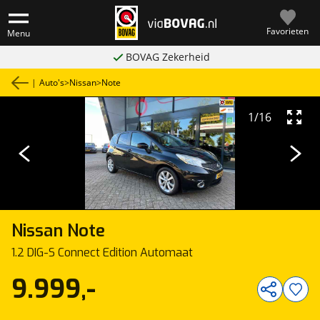
Favorieten
Menu
BOVAG Zekerheid
|
Auto's
>
Nissan
>
Note
1
/
16
Nissan
Note
1.2 DIG-S Connect Edition Automaat
9.999,-