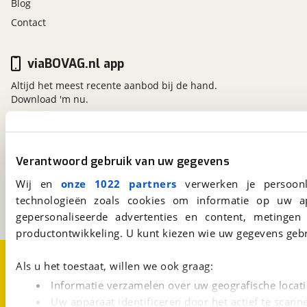
Blog
Contact
viaBOVAG.nl app
Altijd het meest recente aanbod bij de hand.
Download 'm nu.
viaBOVAG.nl
Verantwoord gebruik van uw gegevens
Kosterijland
15
3981 AJ
Bunnik
Wij en
onze 1022 partners
verwerken je persoonl
Een initiatief van
technologieën zoals cookies om informatie op uw a
BOVAG
gepersonaliseerde advertenties en content, metingen
productontwikkeling. U kunt kiezen wie uw gegevens gebr
Over viaBOVAG.nl
Disclaimer- en Privacyverklaring
Als u het toestaat, willen we ook graag:
Cookievoorkeuren
Vacatures
Informatie verzamelen over uw geografische locati
Uw apparaat identificeren door het actief te scann