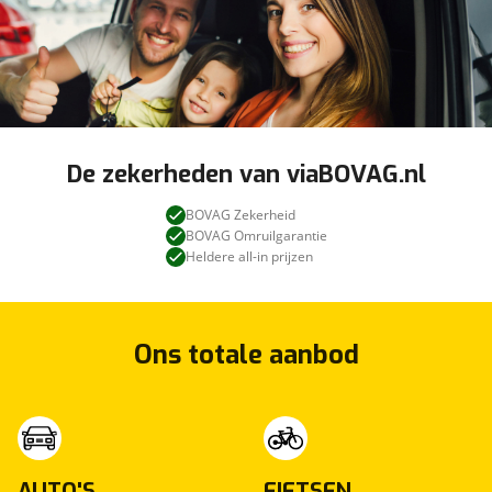
Automobielbedrijf Willemsen BV.
Wel zo goed in álle auto’s
Tel.Ulftseweg 87A
7064 BC, Silvolde
De zekerheden van viaBOVAG.nl
BOVAG Zekerheid
BOVAG Omruilgarantie
Grote onderhoudsbeurt en
Heldere all-in prijzen
Inbegrepen
APK
Prijs
:
€ 0,-
(
Originele waarde € 550,-
)
Ons totale aanbod
Omschrijving
:
Grote onderhoudsbeurt. Dit afleverpakket bevat:
BOVAG garantie (12 maanden); BOVAG 40-
Puntencheck; BOVAG Afleverbeurt; (Groot)
Onderhoud volgens fabrieksschema, 12 maanden
AUTO'S
FIETSEN