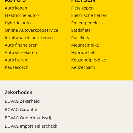
Bovag garantie, Hulppakket met lampenset,
Auto kopen
Fiets kopen
Minimaal 12 maanden A.P.K., Minimaal halve tank
brandstof, geheel reinigen en poetsen van de auto.
Elektrische auto's
Elektrische fietsen
Deze auto is verkrijgbaar met dit afleverpakket in
Hybride auto's
Speed pedelecs
plaats van het standaardpakket voor een meerprijs
Online Autoverkoopservice
Stadsfiets
van € 550,-. Dit afleverpakket bevat: BOVAG garantie
Inruilwaarde berekenen
Racefiets
(12 maanden)
Auto financieren
Mountainbike
Auto verzekeren
Hybride fiets
Auto huren
Keuzehulp e-bike
Technische controle een geldige APK
Keuzecoach
Keuzecoach
Prijs
:
€ 0,-
Zekerheden
Omschrijving
:
Auto geheel controleren en een geldige APK. Dit
BOVAG Zekerheid
afleverpakket bevat: Geen BOVAG garantie. Deze
BOVAG Garantie
Nissan is verkrijgbaar met dit afleverpakket in
BOVAG Onderhoudsvrij
plaats van het standaardpakket met een korting van
BOVAG Import Tellercheck
€ 550.