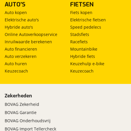
om je aanvraag zo goed mogelijk bij de
AUTO'S
FIETSEN
✔ Deskundige en klantgerichte service
aanbieder te brengen. Lees hier meer over in
onze
privacyverklaring
.
✔ Moderne werkplaats
Auto kopen
Fiets kopen
✔ Hoge klanttevredenheid
Elektrische auto's
Elektrische fietsen
Bij Terwolde bent u verzekerd van een eerlijke prijs
Hybride auto's
Speed pedelecs
en uitstekende service.
Online Autoverkoopservice
Stadsfiets
Inruilwaarde berekenen
Racefiets
Auto financieren
Mountainbike
Auto verzekeren
Hybride fiets
Betrouwbaarheid en betrokkenheid vormen de
Auto huren
Keuzehulp e-bike
kern van onze werkwijze — zowel intern als richting
Keuzecoach
Keuzecoach
u als klant. Gemaakte afspraken worden altijd
nagekomen.
Zekerheden
BOVAG Zekerheid
BOVAG Garantie
BOVAG Onderhoudsvrij
BOVAG Import Tellercheck