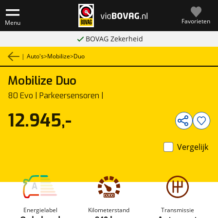
Favorieten
Menu
BOVAG Zekerheid
|
Auto's
>
Mobilize
>
Duo
Mobilize
Duo
1
/
33
80 Evo | Parkeersensoren |
12.945,-
Vergelijk
A
Energielabel
Kilometerstand
Transmissie