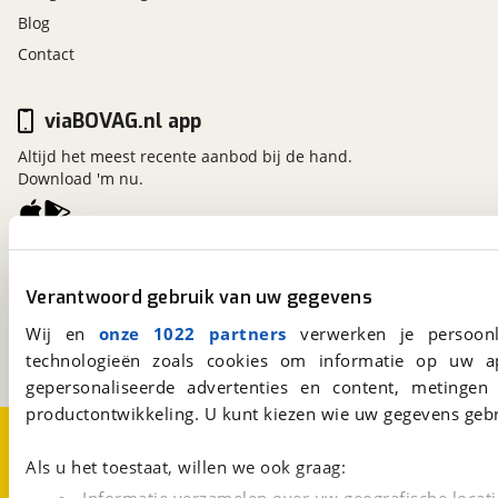
Blog
auto. Zo bent u verzekerd van vakkundige zorg en
expertise voor dit innovatieve merk.
Contact
Onze moderne werkplaats wordt bemand door
ervaren monteurs die op de hoogte zijn van de
viaBOVAG.nl app
nieuwste technieken. Serviceadviseurs staan klaar
Altijd het meest recente aanbod bij de hand.
om u te helpen met advies, onderhoud, reparaties
Download 'm nu.
en onderdelen. Tijdens een bezoek kunt u
gebruikmaken van onze comfortabele
wachtruimte met gratis WiFi. Ons pand is goed
viaBOVAG.nl
bereikbaar en er is voldoende parkeergelegenheid.
Kosterijland
15
Verantwoord gebruik van uw gegevens
Sinds 2017 maakt Terwolde onderdeel uit van de
3981 AJ
Bunnik
Zwitserse Emil Frey Group, een van de grootste
Wij en
onze 1022 partners
verwerken je persoonl
Een initiatief van
automotive retailorganisaties van Nederland met
BOVAG
technologieën zoals cookies om informatie op uw a
28 automerken. Daardoor profiteert u bij Terwolde
gepersonaliseerde advertenties en content, metingen
Zwolle van uitstekende service, expertise en
productontwikkeling. U kunt kiezen wie uw gegevens gebr
Over viaBOVAG.nl
Disclaimer- en Privacyverklaring
scherpe deals – dichtbij huis.
Cookievoorkeuren
Vacatures
Als u het toestaat, willen we ook graag: