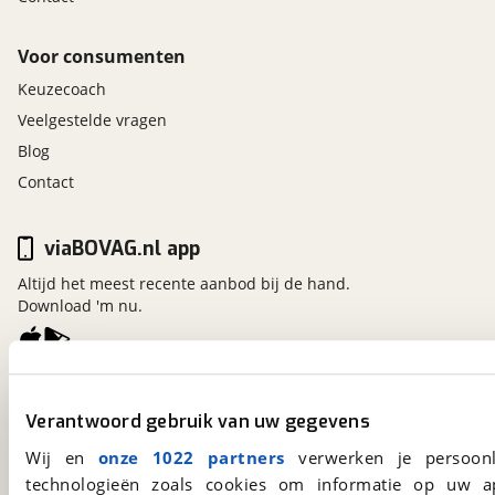
bevat: BOVAG garantie (12 maanden); BOVAG 40-
Puntencheck; BOVAG Afleverbeurt; 24 uurs
Pechhulp, Onderhoudsbeurt volgens
Voor consumenten
fabrieksschema
Keuzecoach
Veelgestelde vragen
Blog
Contact
viaBOVAG.nl app
Altijd het meest recente aanbod bij de hand.
Download 'm nu.
viaBOVAG.nl
Verantwoord gebruik van uw gegevens
Kosterijland
15
3981 AJ
Bunnik
Wij en
onze 1022 partners
verwerken je persoonl
Een initiatief van
technologieën zoals cookies om informatie op uw a
BOVAG