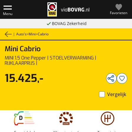
Favorieten
Menu
BOVAG Zekerheid
|
Auto's
>
Mini
>
Cabrio
Mini
Cabrio
1
/
33
MINI 1.5 One Pepper | STOELVERWARMING |
RIJKLAARPRIJS |
15.425,-
Vergelijk
D