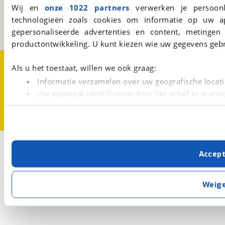
Wij en
onze 1022 partners
verwerken je persoonl
3981 AJ
Bunnik
technologieën zoals cookies om informatie op uw a
Een initiatief van
BOVAG
gepersonaliseerde advertenties en content, metingen
productontwikkeling. U kunt kiezen wie uw gegevens gebr
Over viaBOVAG.nl
Disclaimer- en Privacyverklaring
Als u het toestaat, willen we ook graag:
Cookievoorkeuren
Vacatures
Informatie verzamelen over uw geografische locati
Uw apparaat identificeren door het actief te scann
Lees meer over hoe uw persoonlijke gegevens worden ve
U kunt uw toestemming op elk moment wijzigen of intrekk
Met cookies en vergelijkbare technieken zorgen we voor 
Accep
cookies zorgen ervoor dat de website goed werkt. Ook g
verbeteren. We tonen je graag relevante advertenties e
buiten onze website volgt – uiteraard op anonie
Weig
privacyverklaring
. Als je weigert, plaatsen we alleen f
kun je later altijd aanpassen via de
voorkeurenpagina
.