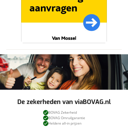
om je aanvraag zo goed mogelijk bij de
grootlichtassistent
aanbieder te brengen. Lees hier meer over in
hill hold functie
onze
privacyverklaring
.
Verstuur mijn vraag
hoofd airbag(s) voor
Stuur mijn bevinding door
parkeersensor achter
viaBOVAG.nl verwerkt je persoonsgegevens
passagiersairbag
om je aanvraag zo goed mogelijk bij de
rondomzicht camera
aanbieder te brengen. Lees hier meer over in
vermoeidheids herkenning
onze
privacyverklaring
.
zij airbag(s) voor
De zekerheden van viaBOVAG.nl
BOVAG Zekerheid
BOVAG Omruilgarantie
Heldere all-in prijzen