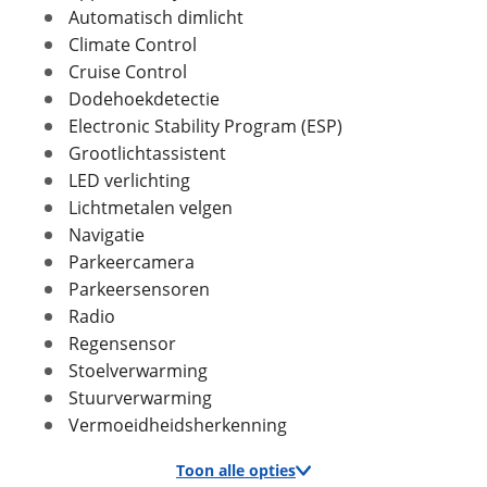
Automatisch dimlicht
Climate Control
Cruise Control
In- en exterieur
Dodehoekdetectie
Staat optisch
Goed
Foto's
Electronic Stability Program (ESP)
Aantal deuren
5
Grootlichtassistent
Klik hier om foto's te uploaden
Aantal zitplaatsen
5
(optioneel)
LED verlichting
JPG, PNG (max 10 foto's)
Bekleding
Skai
Lichtmetalen velgen
Kleur
Blauw
Navigatie
Jouw contactgegevens
Fabriekskleur
Blauw
Parkeercamera
Naam
Parkeersensoren
Radio
Regensensor
Verbruik en milieu
Stoelverwarming
E-mailadres
Stuurverwarming
Brandstof
Benzine
Vermoeidheidsherkenning
Nevenbrandstof
Elektriciteit
Inhoud brandstoftank
36 l
Telefoonnummer (optioneel)
Toon alle opties