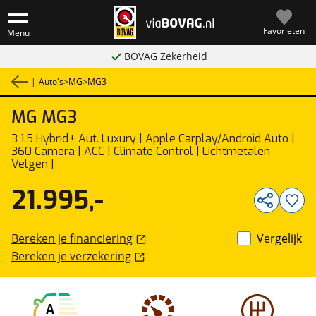
Favorieten
Menu
BOVAG Zekerheid
|
Auto's
>
MG
>
MG3
MG
MG3
1
/
38
3 1.5 Hybrid+ Aut. Luxury | Apple Carplay/Android Auto |
360 Camera | ACC | Climate Control | Lichtmetalen
Velgen |
21.995,-
Bereken je financiering
Vergelijk
Bereken je verzekering
A