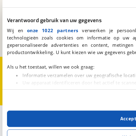
viaBOVAG.nl
Verantwoord gebruik van uw gegevens
Kosterijland
15
Wij en
onze 1022 partners
verwerken je persoonl
3981 AJ
Bunnik
technologieën zoals cookies om informatie op uw a
Een initiatief van
BOVAG
gepersonaliseerde advertenties en content, metingen
productontwikkeling. U kunt kiezen wie uw gegevens gebr
Over viaBOVAG.nl
Disclaimer- en Privacyverklaring
Als u het toestaat, willen we ook graag:
Cookievoorkeuren
Vacatures
Informatie verzamelen over uw geografische locati
Uw apparaat identificeren door het actief te scann
Lees meer over hoe uw persoonlijke gegevens worden ve
U kunt uw toestemming op elk moment wijzigen of intrekk
Met cookies en vergelijkbare technieken zorgen we voor 
Accep
cookies zorgen ervoor dat de website goed werkt. Ook g
verbeteren. We tonen je graag relevante advertenties e
buiten onze website volgt – uiteraard op anonie