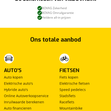
zij airbag(s) voor
BOVAG Zekerheid
BOVAG Omruilgarantie
Heldere all-in prijzen
Ons totale aanbod
AUTO'S
FIETSEN
Auto kopen
Fiets kopen
Elektrische auto's
Elektrische fietsen
Hybride auto's
Speed pedelecs
Online Autoverkoopservice
Stadsfiets
Inruilwaarde berekenen
Racefiets
Auto financieren
Mountainbike