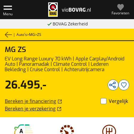
Favorieten
Menu
BOVAG Zekerheid
|
Auto's
>
MG
>
ZS
MG
ZS
1
/
45
EV Long Range Luxury 70 kWh | Apple Carplay/Android
Auto | Panoramadak | Climate Control | Lederen
Bekleding | Cruise Control | Achteruitrijcamera
26.495,-
Bereken je financiering
Vergelijk
Bereken je verzekering
A