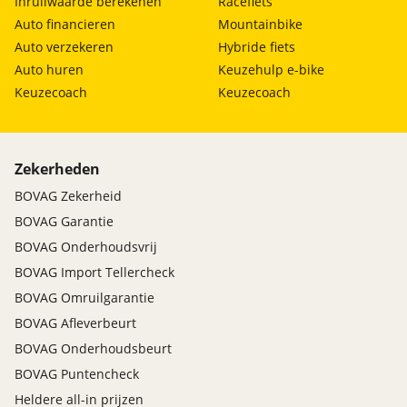
Inruilwaarde berekenen
Racefiets
Auto financieren
Mountainbike
Auto verzekeren
Hybride fiets
Auto huren
Keuzehulp e-bike
Keuzecoach
Keuzecoach
Zekerheden
BOVAG Zekerheid
BOVAG Garantie
BOVAG Onderhoudsvrij
BOVAG Import Tellercheck
BOVAG Omruilgarantie
BOVAG Afleverbeurt
BOVAG Onderhoudsbeurt
BOVAG Puntencheck
Heldere all-in prijzen