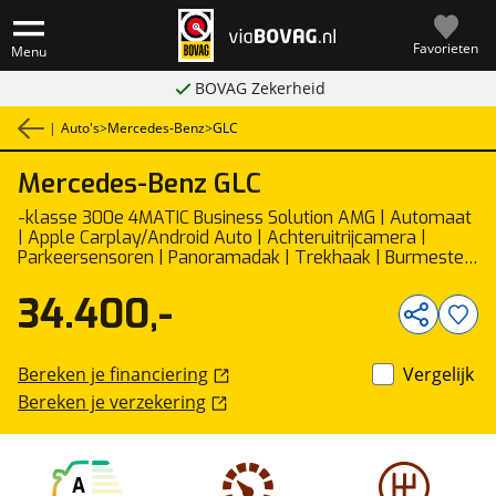
Favorieten
Menu
BOVAG Zekerheid
|
Auto's
>
Mercedes-Benz
>
GLC
Mercedes-Benz
GLC
1
/
40
-klasse 300e 4MATIC Business Solution AMG | Automaat
| Apple Carplay/Android Auto | Achteruitrijcamera |
Parkeersensoren | Panoramadak | Trekhaak | Burmester
|
34.400,-
Bereken je financiering
Vergelijk
Bereken je verzekering
A