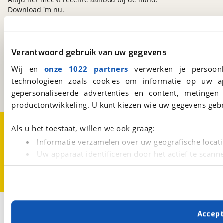
Download 'm nu.
viaBOVAG.nl
Verantwoord gebruik van uw gegevens
Kosterijland
15
Wij en
onze 1022 partners
verwerken je persoonl
3981 AJ
Bunnik
technologieën zoals cookies om informatie op uw a
Een initiatief van
BOVAG
gepersonaliseerde advertenties en content, metingen
productontwikkeling. U kunt kiezen wie uw gegevens gebr
Over viaBOVAG.nl
Disclaimer- en Privacyverklaring
Als u het toestaat, willen we ook graag:
Cookievoorkeuren
Vacatures
Informatie verzamelen over uw geografische locati
Uw apparaat identificeren door het actief te scann
Lees meer over hoe uw persoonlijke gegevens worden ve
U kunt uw toestemming op elk moment wijzigen of intrekk
Met cookies en vergelijkbare technieken zorgen we voor 
Accep
cookies zorgen ervoor dat de website goed werkt. Ook g