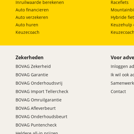
Inruilwaarde berekenen
Racefiets
Auto financieren
Mountainbi
Auto verzekeren
Hybride fie
Auto huren
Keuzehulp 
Keuzecoach
Keuzecoac
Zekerheden
Voor adve
BOVAG Zekerheid
Inloggen a
BOVAG Garantie
Ik wil ook 
BOVAG Onderhoudsvrij
Samenwerk
BOVAG Import Tellercheck
Contact
BOVAG Omruilgarantie
BOVAG Afleverbeurt
BOVAG Onderhoudsbeurt
BOVAG Puntencheck
Heldere all-in prijzen