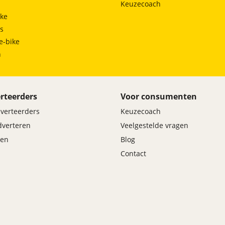
Keuzecoach
ke
ts
e-bike
h
rteerders
Voor consumenten
dverteerders
Keuzecoach
adverteren
Veelgestelde vragen
en
Blog
Contact