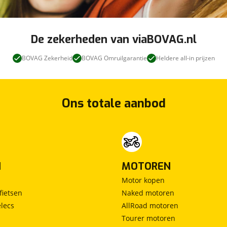
3 Fase laden
Ja
Type laadpoort
Type2
thuisladen
De zekerheden van viaBOVAG.nl
Laadvermogen maximaal
11 kW
thuisladen
BOVAG Zekerheid
BOVAG Omruilgarantie
Heldere all-in prijzen
Type laadpoort
CCS
snelladen
Laadvermogen maximaal
36 kW
snelladen
Ons totale aanbod
N
MOTOREN
Motor kopen
fietsen
Naked motoren
lecs
AllRoad motoren
Tourer motoren