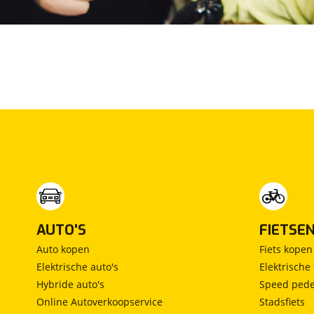
Airbag(s) hoofd achter
Airbag(s) hoofd voor
Airbag(s) knie
Airbag(s) side voor
Airbag bestuurder
Airbag passagier
Alarm klasse 1(startblokkering)
Anti Blokkeer Systeem
Anti doorSlip Regeling
Autonomous Emergency Braking
Bandenspanningscontrolesysteem
bots waarschuwing systeem
Brake Assist System
AUTO'S
FIETSE
dodehoekdetectie met correctie
Elektronisch Stabiliteits Programma
Auto kopen
Fiets kopen
Hill hold functie
Elektrische auto's
Elektrische 
Verkeersbord detectie
Hybride auto's
Speed pede
Vermoeidheids herkenning
Online Autoverkoopservice
Stadsfiets