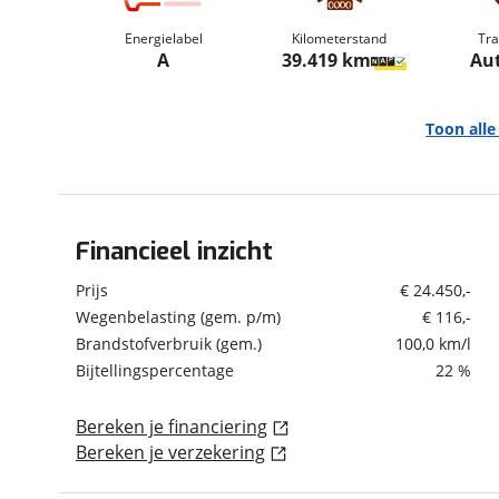
om de site continu te v
Energielabel
Kilometerstand
Tra
technologie die je gedr
A
39.419 km
Au
weten? Bekijk onze
disc
en beperkte analytis
voorkeurenpagina
.
Toon all
Financieel inzicht
Algemeen
Merk
Mazda
Prijs
€ 24.450,-
Model
MX-30
Wegenbelasting (gem. p/m)
€ 116,-
Brandstofverbruik (gem.)
100,0 km/l
Uitvoering
e-SkyActiv R-EV 170
Advantage NL-Auto!!
Bijtellingspercentage
22 %
Kenteken
X529XB
Bereken je financiering
Kilometerstand
39.419 km
Bereken je verzekering
Bouwjaar
2-2024
Modeljaar
2023