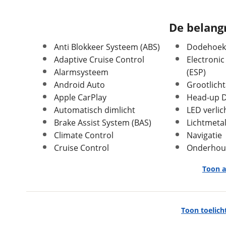
Leeftijd
2 jaar en 6 maanden
APK vervaldatum
16-02-2028
De belangr
Carrosserievorm
SUV / Terreinwagen
Anti Blokkeer Systeem (ABS)
Dodehoekd
Soort voertuig
Personenwagen
Adaptive Cruise Control
Electronic
Nieuw of occasion
Occasion
Alarmsysteem
(ESP)
Android Auto
Grootlicht
Apple CarPlay
Head-up D
Automatisch dimlicht
LED verlic
Brake Assist System (BAS)
Lichtmeta
Afmetingen en gewicht
Climate Control
Navigatie
Hoogte
1,56 m
Cruise Control
Onderhou
Breedte
1,80 m
Lengte
4,40 m
Toon a
Massa ledig voertuig
1.753 kg
Maximaal toelaatbaar
2.251 kg
Exterieur
gewicht
Toon toelich
Buitenspiegels elektr. met geheugen