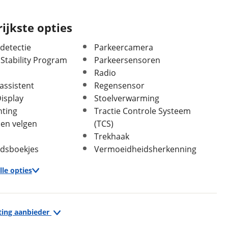
Topsnelheid
140 km/u
Acceleratie 0-100 km/u
9,1 seconden
ijkste opties
Aandrijving
Voorwiel
etectie
Parkeercamera
 Stability Program
Parkeersensoren
Radio
assistent
Regensensor
isplay
Stoelverwarming
hting
Tractie Controle Systeem
len velgen
(TCS)
In- en exterieur
Trekhaak
Aantal deuren
5
dsboekjes
Vermoeidheidsherkenning
Aantal zitplaatsen
5
Bekleding
Half leder / stof
lle opties
Laksoort
Metallic
Kleur
Wit
Infotainment
Fabriekskleur
Wit metallic
ting aanbieder
Head-up display