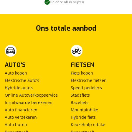
Heldere all-in prijzen
Trim exterieur
B-stijl exterieur in pianozwart
Buitenspiegels en portiergrepen exterieur in
carrosseriekleur
Ons totale aanbod
Dakspoiler en haaienvinantenne
Dubbel uitlaatsysteem
Grille piano zwart
Metallic/Mica lak
Standaard lak
AUTO'S
FIETSEN
Auto kopen
Fiets kopen
Trim interieur
Elektrische auto's
Elektrische fietsen
Armsteun portieren, klep middenconsole en
Hybride auto's
Speed pedelecs
voorconsole bekleed met kunstleder afgewerkt
met stiknaad in Brown
Online Autoverkoopservice
Stadsfiets
Dashboard-elementen en deurpanelen
Inruilwaarde berekenen
Racefiets
bovenkant in kunstleder met grijs stiksel
Auto financieren
Mountainbike
Interieurlijsten Metal/Wood-design
Auto verzekeren
Hybride fiets
Lederen stuurwiel en pookknop
Zwart lederen interieur, geperforeerd leer met
Auto huren
Keuzehulp e-bike
stiksel in Brown
Keuzecoach
Keuzecoach