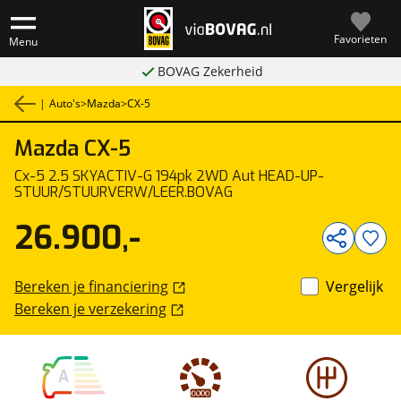
Favorieten
Menu
BOVAG Zekerheid
|
Auto's
>
Mazda
>
CX-5
Mazda
CX-5
1
/
21
Cx-5 2.5 SKYACTIV-G 194pk 2WD Aut HEAD-UP-
STUUR/STUURVERW/LEER.BOVAG
26.900,-
Bereken je financiering
Vergelijk
Bereken je verzekering
A