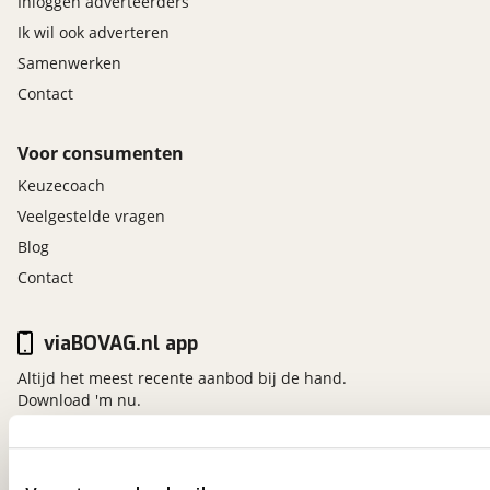
Inloggen adverteerders
Adaptive High Beam Control (HBC): automatisch
dimmende LED-verlichting bij naderend verkeer
Ik wil ook adverteren
Coming home / leaving home verlichting
Samenwerken
LED-dagrijverlichting
Contact
LED koplampen met koplampsproeiers en
automatische hoogteverstelling
LED mistlampen en LED achterlichtunits
Voor consumenten
Noodstopsignalering (ESS)
Keuzecoach
Veelgestelde vragen
Zetels
Blog
Achterbank in drie delen (40:20:40) neerklapbaar
Contact
Beide voorstoelen en stuurwiel in hoogte en
diepte verstelbaar
Elektrisch verstelbare voorstoelen,
viaBOVAG.nl app
bestuurdersstoel incl. lendensteun en
geheugenfunctie
Altijd het meest recente aanbod bij de hand.
ISOFIX-bevestigingspunten voor kinderzitjes
Download 'm nu.
achterin
Leuning achterbank in twee standen verstelbaar
Middenarmsteun achter met twee bekerhouders
en twee USB-aansluitingen
viaBOVAG.nl