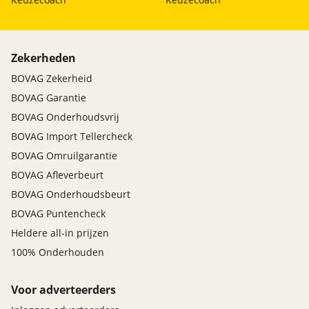
Veiligheid aandrijving
Hill Launch Assist (HLA): automatische remfunctie
tegen wegrollen op een helling
Zekerheden
Mazda Radar Cruise Control (MRCC), houdt
BOVAG Zekerheid
ingestelde snelheid aan en bewaart gewenste
afstand tot voorganger
BOVAG Garantie
MRCC, volledige snelheid houdt gekozen afstand
BOVAG Onderhoudsvrij
tot voorganger met stop & go-functie
BOVAG Import Tellercheck
Velgen en banden
BOVAG Omruilgarantie
19'' Lichtmetalen velgen, Silver afwerking
BOVAG Afleverbeurt
BOVAG Onderhoudsbeurt
Ventilatie en verwarming
BOVAG Puntencheck
Climate control, automatische airconditioning in
Heldere all-in prijzen
twee zones met ventilatie voor de
achterpassagiers
100% Onderhouden
Verlichting exterieur
Voor adverteerders
Adaptieve bochtenverlichting (AFLS)