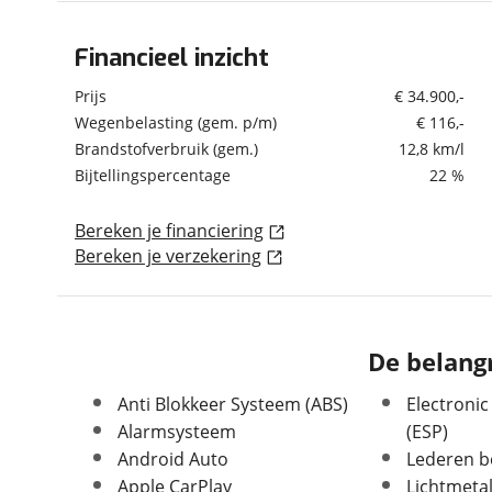
om de site continu te v
technologie die je gedr
Financieel inzicht
Algemeen
weten? Bekijk onze
disc
Merk
Land Rover
Prijs
€ 34.900,-
en beperkte analytis
Model
Range Rover Velar
Wegenbelasting (gem. p/m)
€ 116,-
voorkeurenpagina
.
Brandstofverbruik (gem.)
12,8 km/l
Uitvoering
2.0 300pk AWD R-
Dynamic HSE I Pano I
Bijtellingspercentage
22 %
Trekhaak I Meridian
audio | Camera |
Bereken je financiering
Carplay |
Bereken je verzekering
Kenteken
L670VD
Kilometerstand
133.092 km
Bouwjaar
4-2018
Modeljaar
2018
De belangr
Leeftijd
8 jaar en 4 maanden
Anti Blokkeer Systeem (ABS)
Electronic
Carrosserievorm
SUV / Terreinwagen
Alarmsysteem
(ESP)
Soort voertuig
Personenwagen
Android Auto
Lederen b
Nieuw of occasion
Occasion
Apple CarPlay
Lichtmeta