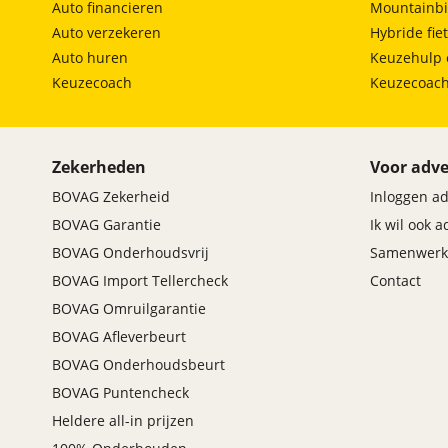
Auto financieren
Mountainbi
• OPENINGSTIJDEN
Auto verzekeren
Hybride fie
Autostrada in Roosendaal is 6 dagen per week ge
Auto huren
Keuzehulp 
uur tot 17.30uur, op zaterdag tot 16.00uur. Vrijd
Keuzecoach
Keuzecoac
is geopend van maandag t/m vrijdag van 8.00uur t
• DIRECT CONTACT
00uur en 17. Uiteraard bent u altijd welkom in o
Zekerheden
Voor adve
• VOORRAAD
BOVAG Zekerheid
Inloggen a
Wij hebben altijd zo een 90 auto’s op voorraad en
BOVAG Garantie
Ik wil ook 
nieuwe APK, volledige gezondheidscheck en garant
BOVAG Onderhoudsvrij
Samenwerk
• SOCIAL MEDIA
Wij zijn zeer actief op Facebook, Instagram en Tik
BOVAG Import Tellercheck
Contact
eerste geplaatst. Indien u dus op de hoogte wil bli
BOVAG Omruilgarantie
BOVAG Afleverbeurt
BOVAG Onderhoudsbeurt
BOVAG Puntencheck
Afleverpakket 2
Heldere all-in prijzen