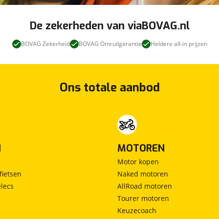
De zekerheden van viaBOVAG.nl
BOVAG Zekerheid
BOVAG Omruilgarantie
Heldere all-in prijzen
, druk- en zetfouten. Aan de inhoud van deze
Ons totale aanbod
d.
N
MOTOREN
Motor kopen
fietsen
Naked motoren
lecs
AllRoad motoren
Tourer motoren
Keuzecoach