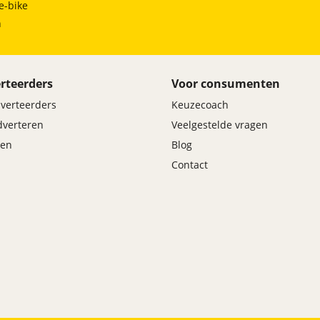
e-bike
h
rteerders
Voor consumenten
dverteerders
Keuzecoach
adverteren
Veelgestelde vragen
en
Blog
Contact