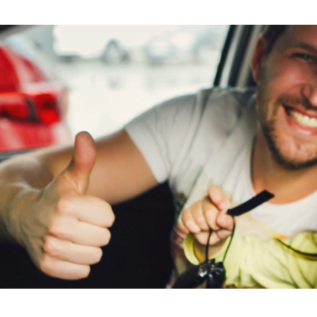
Overige
Onderhoudsboekjes
Ja
aanwezig