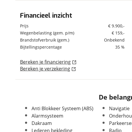
om de site continu te v
technologie die je gedr
Financieel inzicht
Algemeen
weten? Bekijk onze
disc
Merk
Land Rover
Prijs
€ 9.900,-
en beperkte analytis
Model
Range Rover
Wegenbelasting (gem. p/m)
€ 159,-
voorkeurenpagina
.
Brandstofverbruik (gem.)
Onbekend
Uitvoering
4.4 V8 Vogue
Bijtellingspercentage
35 %
Kenteken
SF556R
Kilometerstand
230.320 km
Bereken je financiering
Bouwjaar
6-2003
Bereken je verzekering
Modeljaar
2002
Leeftijd
23 jaar en 2 maanden
APK vervaldatum
03-03-2027
De belangr
Carrosserievorm
SUV / Terreinwagen
Soort voertuig
Personenwagen
Anti Blokkeer Systeem (ABS)
Navigatie
Nieuw of occasion
Occasion
Alarmsysteem
Onderhou
Dakraam
Parkeerse
Lederen bekleding
Radio