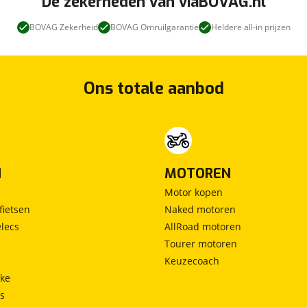
De zekerheden van viaBOVAG.nl
BOVAG Zekerheid
BOVAG Omruilgarantie
Heldere all-in prijzen
Ons totale aanbod
N
MOTOREN
Motor kopen
fietsen
Naked motoren
lecs
AllRoad motoren
Tourer motoren
Keuzecoach
ke
ts