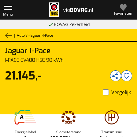
Favorieten
Menu
BOVAG Zekerheid
|
Auto's
>
Jaguar
>
I-Pace
Jaguar
I-Pace
1
/
30
I-PACE EV400 HSE 90 kWh
21.145,-
Vergelijk
A
Energielabel
Kilometerstand
Transmissie