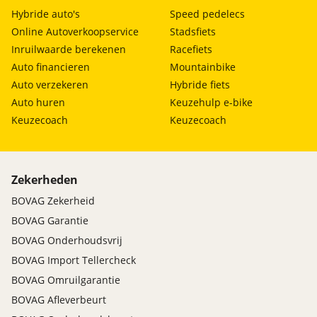
Laadsnelheid maximaal
40 km/u
Hybride auto's
Speed pedelecs
Parkeer-assistent
thuisladen
Online Autoverkoopservice
Stadsfiets
Parkeersensor achter
Type laadpoort snelladen
CCS
Inruilwaarde berekenen
Racefiets
Parkeersensor voor
Laadvermogen maximaal
104 kW
Regensensor
Auto financieren
Mountainbike
snelladen
Roll Stability Control
Auto verzekeren
Hybride fiets
Laadtijd minimaal
4 uur, 5 minuten
Rondomzicht camera
snelladen
Auto huren
Keuzehulp e-bike
Startblokkering
Keuzecoach
Keuzecoach
Laadsnelheid maximaal
340 km/u
snelladen
Verkeersbord detectie
Vermoeidheids herkenning
Zekerheden
BOVAG Zekerheid
BOVAG Garantie
BOVAG Onderhoudsvrij
BOVAG Import Tellercheck
BOVAG Omruilgarantie
BOVAG Afleverbeurt