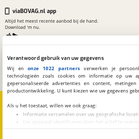
viaBOVAG.nl app
Altijd het meest recente aanbod bij de hand.
Download 'm nu.
viaBOVAG.nl
Verantwoord gebruik van uw gegevens
Kosterijland
15
3981 AJ
Bunnik
Wij en
onze 1022 partners
verwerken je persoonl
Een initiatief van
technologieën zoals cookies om informatie op uw a
BOVAG
gepersonaliseerde advertenties en content, metingen
productontwikkeling. U kunt kiezen wie uw gegevens gebr
Over viaBOVAG.nl
Disclaimer- en Privacyverklaring
Cookievoorkeuren
Vacatures
Als u het toestaat, willen we ook graag:
Informatie verzamelen over uw geografische locati
Uw apparaat identificeren door het actief te scann
Lees meer over hoe uw persoonlijke gegevens worden ve
U kunt uw toestemming op elk moment wijzigen of intrekk