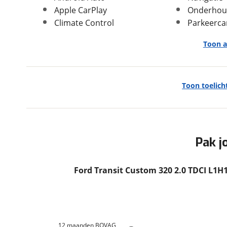
Apple CarPlay
Onderhou
Climate Control
Parkeerc
Afmetingen en gewicht
Toon a
Massa ledig voertuig
1.803 kg
Max trekgewicht geremd
2.590 kg
Entertainment & Media
Max trekgewicht
750 kg
Toon toelich
ongeremd
Apple Carplay/Android Auto
Bluetooth
connected services
multimedia scherm standaard
Pak j
navigatiesysteem
radio
Verbruik en milieu
Ford Transit Custom 320 2.0 TDCI L1
Extra
Brandstof
Diesel
airco automatisch
Inhoud brandstoftank
75 l
automatische snelheidsbegrenzing ISA
CO2 uitstoot
194,0 gram per kilometer
buitenspiegels in andere kleur
12 maanden BOVAG