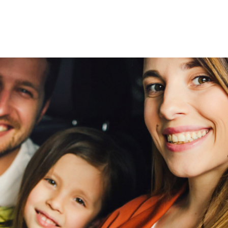
veilig en
bots waarschuwing systeem
g
bre
vertrouwd
cruise control
cruise control adaptief met Stop&Go
Elektronisch Stabiliteits Programma
viaBOVAG -
per
hill hold functie
veilig en
g
parkeersensor achter
bre
vertrouwd
parkeersensor voor
rijstrooksensor met correctie
verkeersbord detectie