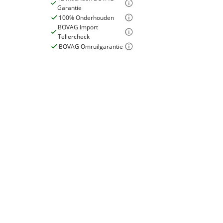
Garantie
100% Onderhouden
BOVAG Import
Tellercheck
Bedrijfswagen
BOVAG Omruilgarantie
Financieel
Prijs
€ 29.898,- (Excl. BTW)
Inclusief BPM
Nee
BPM
€ 13.042,-
Wegenbelasting
€ 55,-
(gemiddeld p/m)
Overig
BTW/marge
BTW
Dealer onderhouden
Bijtellingspercentage
22 %
Nieuwprijs
€ 57.605,-
Overige