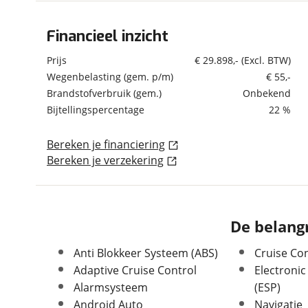
om de site continu te v
technologie die je gedr
Financieel inzicht
Algemeen
weten? Bekijk onze
disc
Merk
Ford
Prijs
€ 29.898,-
(Excl. BTW)
en beperkte analytis
Model
Transit Custom
Wegenbelasting (gem. p/m)
€ 55,-
voorkeurenpagina
.
Brandstofverbruik (gem.)
Onbekend
Uitvoering
320 2.0 TDCI L1H1 Trend
136PK! DRIVERPACK!
Bijtellingspercentage
22 %
EXPRESSLINE!
Kenteken
V85PNV
Bereken je financiering
Kilometerstand
20.054 km
Bereken je verzekering
Bouwjaar
10-2024
Modeljaar
2023
Leeftijd
1 jaar en 10 maanden
De belangr
Carrosserievorm
Bedrijfswagen
Soort voertuig
Bedrijfswagen
Anti Blokkeer Systeem (ABS)
Cruise Con
Nieuw of occasion
Occasion
Adaptive Cruise Control
Electronic
Alarmsysteem
(ESP)
Android Auto
Navigatie