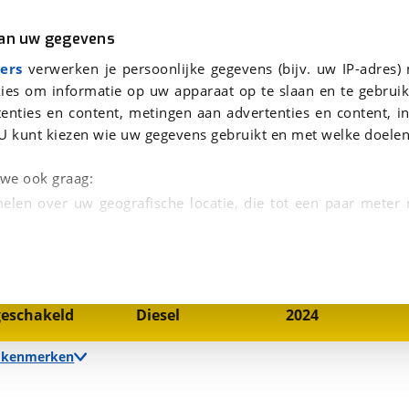
r
Kampeer
van uw gegevens
viaBOVAG.nl verwerkt je persoonsgegevens om je aanvraag zo goed mogelijk bij de aanbieder te brengen. Lees hi
Ford Transit Custom 320 2.0 TDCI L1H1 Trend 136PK! DRIVERPACK! EXPRESSLINE!
ers
verwerken je persoonlijke gegevens (bijv. uw IP-adres)
ies om informatie op uw apparaat op te slaan en te gebruik
enties en content, metingen aan advertenties en content, in
U kunt kiezen wie uw gegevens gebruikt en met welke doelen
INE!
n we ook graag:
elen over uw geografische locatie, die tot een paar meter
1
/
24
entificeren door het actief te scannen op specifieke
 persoonlijke gegevens worden verwerkt en stel uw voo
nsmissie
Brandstof
Bouwjaar
eschakeld
Diesel
2024
unt uw toestemming op elk moment wijzigen of in
e kenmerken
kbare technieken zorgen we voor een betere en meer persoon
en ervoor dat de website goed werkt. Ook gebruiken we anal