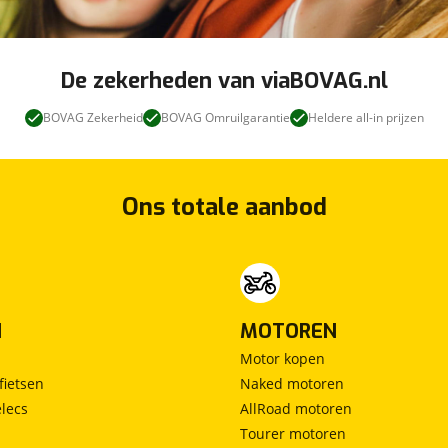
De zekerheden van viaBOVAG.nl
BOVAG Zekerheid
BOVAG Omruilgarantie
Heldere all-in prijzen
Ons totale aanbod
N
MOTOREN
Motor kopen
fietsen
Naked motoren
lecs
AllRoad motoren
Tourer motoren