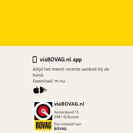
viaBOVAG.nl app
Altijd het meest recente aanbod bij de
hand.
Download 'm nu.
viaBOVAG.nl
Kosterijland
15
3981 AJ
Bunnik
Een initiatief van
BOVAG