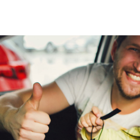
Onderhoudsboekjes
Ja
aanwezig