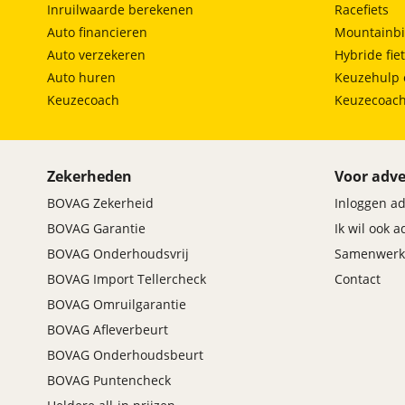
Inruilwaarde berekenen
Racefiets
Auto financieren
Mountainbi
Auto verzekeren
Hybride fie
Auto huren
Keuzehulp 
Keuzecoach
Keuzecoac
Zekerheden
Voor adve
BOVAG Zekerheid
Inloggen a
BOVAG Garantie
Ik wil ook 
BOVAG Onderhoudsvrij
Samenwerk
BOVAG Import Tellercheck
Contact
BOVAG Omruilgarantie
BOVAG Afleverbeurt
BOVAG Onderhoudsbeurt
BOVAG Puntencheck