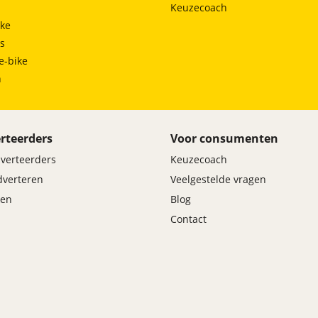
Keuzecoach
ke
ts
e-bike
h
rteerders
Voor consumenten
dverteerders
Keuzecoach
adverteren
Veelgestelde vragen
en
Blog
Contact