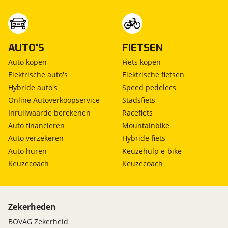
AUTO'S
FIETSEN
Auto kopen
Fiets kopen
Elektrische auto's
Elektrische fietsen
Hybride auto's
Speed pedelecs
Online Autoverkoopservice
Stadsfiets
Inruilwaarde berekenen
Racefiets
Auto financieren
Mountainbike
Auto verzekeren
Hybride fiets
Auto huren
Keuzehulp e-bike
Keuzecoach
Keuzecoach
Zekerheden
BOVAG Zekerheid