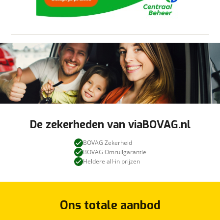
om je aanvraag zo goed mogelijk bij de
aanbieder te brengen. Lees hier meer over in
Benieuwd naar wat wij nog meer voor u kunnen
onze
privacyverklaring
.
betekenen?
De koffie met een lekker kuukske staat klaar.
Bedankt voor uw online bezoek en graag tot ziens
bij Auto Huiskes!
De zekerheden van viaBOVAG.nl
BOVAG Zekerheid
BOVAG Omruilgarantie
Heldere all-in prijzen
Ons totale aanbod