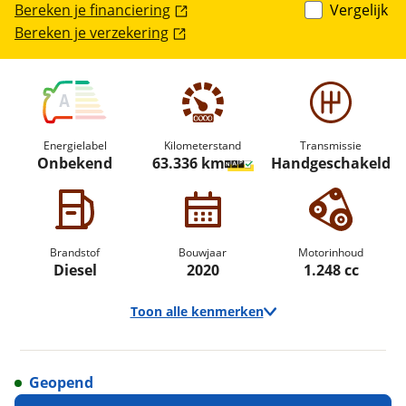
Bereken je financiering
Vergelijk
Bereken je verzekering
A
Energielabel
Kilometerstand
Transmissie
Onbekend
63.336 km
Handgeschakeld
Brandstof
Bouwjaar
Motorinhoud
Diesel
2020
1.248 cc
Toon alle kenmerken
Geopend
Vraag een
Stel een
Ontvang gratis jouw
vraag
proefrit
!
aan!