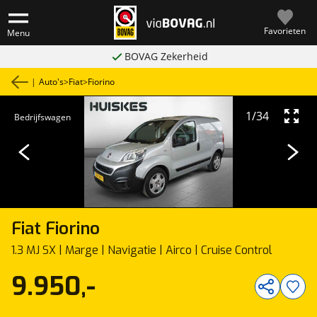
Favorieten
Menu
BOVAG Zekerheid
|
Auto's
>
Fiat
>
Fiorino
1
/
34
Bedrijfswagen
Fiat
Fiorino
1.3 MJ SX | Marge | Navigatie | Airco | Cruise Control
9.950,-