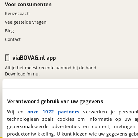
Voor consumenten
Keuzecoach
Veelgestelde vragen
Blog
Contact
viaBOVAG.nl app
Altijd het meest recente aanbod bij de hand.
Download 'm nu.
viaBOVAG.nl
Verantwoord gebruik van uw gegevens
Kosterijland
15
Wij en
onze 1022 partners
verwerken je persoonl
3981 AJ
Bunnik
technologieën zoals cookies om informatie op uw a
Een initiatief van
BOVAG
gepersonaliseerde advertenties en content, metingen
productontwikkeling. U kunt kiezen wie uw gegevens gebr