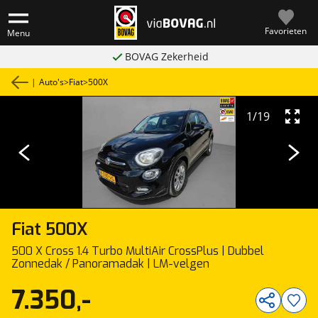
Favorieten
Menu
BOVAG Zekerheid
|
Auto's
>
Fiat
>
500X
1
/
19
Fiat
500X
500 X Cross 1.4 Turbo MultiAir CrossPlus | Dubbel
Zonnedak / Panoramadak | LM-velgen
7.350,-