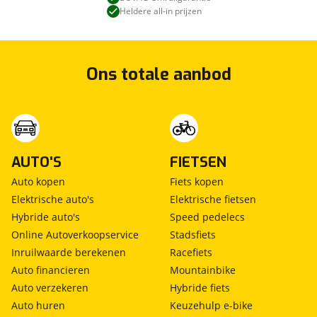
U bent van harte welkom.
Heldere all-in prijzen
Ons totale aanbod
Afleverpakket (1)
Inbegrepen
Prijs
:
€ 0,-
(
Originele waarde € 0,-
)
AUTO'S
FIETSEN
Omschrijving
:
BOVAG garantie (12 maanden)
Auto kopen
Fiets kopen
Elektrische auto's
Elektrische fietsen
Hybride auto's
Speed pedelecs
Online Autoverkoopservice
Stadsfiets
Inruilwaarde berekenen
Racefiets
Auto financieren
Mountainbike
Auto verzekeren
Hybride fiets
Auto huren
Keuzehulp e-bike