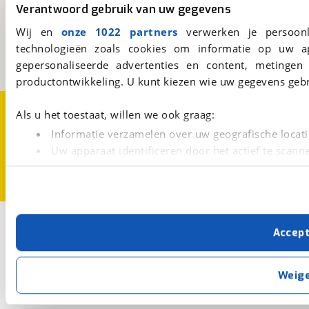
viaBOVAG.nl
Verantwoord gebruik van uw gegevens
Kosterijland
15
Wij en
onze 1022 partners
verwerken je persoonl
3981 AJ
Bunnik
technologieën zoals cookies om informatie op uw a
Een initiatief van
BOVAG
gepersonaliseerde advertenties en content, metingen
productontwikkeling. U kunt kiezen wie uw gegevens gebr
Over viaBOVAG.nl
Disclaimer- en Privacyverklaring
Als u het toestaat, willen we ook graag:
Cookievoorkeuren
Vacatures
Informatie verzamelen over uw geografische locati
Uw apparaat identificeren door het actief te scann
Lees meer over hoe uw persoonlijke gegevens worden ve
U kunt uw toestemming op elk moment wijzigen of intrekk
Met cookies en vergelijkbare technieken zorgen we voor 
Accep
cookies zorgen ervoor dat de website goed werkt. Ook g
verbeteren. We tonen je graag relevante advertenties e
buiten onze website volgt – uiteraard op anonie
Weig
privacyverklaring
. Als je weigert, plaatsen we alleen f
kun je later altijd aanpassen via de
voorkeurenpagina
.