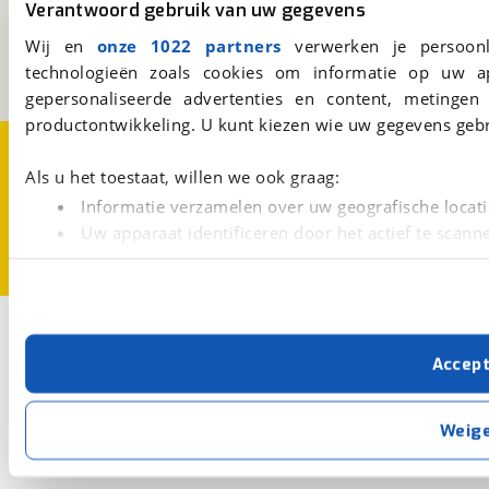
Verantwoord gebruik van uw gegevens
Kosterijland
15
3981 AJ
Bunnik
Wij en
onze 1022 partners
verwerken je persoonl
Een initiatief van
technologieën zoals cookies om informatie op uw a
BOVAG
gepersonaliseerde advertenties en content, metingen
productontwikkeling. U kunt kiezen wie uw gegevens gebr
Over viaBOVAG.nl
Disclaimer- en Privacyverklaring
Cookievoorkeuren
Vacatures
Als u het toestaat, willen we ook graag:
Informatie verzamelen over uw geografische locati
Uw apparaat identificeren door het actief te scann
Lees meer over hoe uw persoonlijke gegevens worden ve
U kunt uw toestemming op elk moment wijzigen of intrekk
Met cookies en vergelijkbare technieken zorgen we voor 
Accep
cookies zorgen ervoor dat de website goed werkt. Ook g
verbeteren. We tonen je graag relevante advertenties e
buiten onze website volgt – uiteraard op anonie
Weig
privacyverklaring
. Als je weigert, plaatsen we alleen f
kun je later altijd aanpassen via de
voorkeurenpagina
.