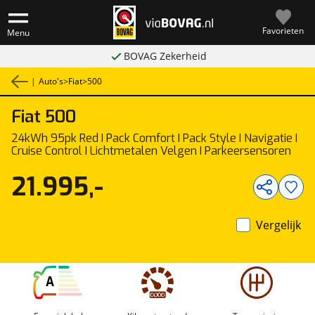
Favorieten
Menu
BOVAG Zekerheid
|
Auto's
>
Fiat
>
500
Fiat
500
1
/
34
24kWh 95pk Red I Pack Comfort I Pack Style I Navigatie I
Cruise Control I Lichtmetalen Velgen I Parkeersensoren
21.995,-
Vergelijk
A