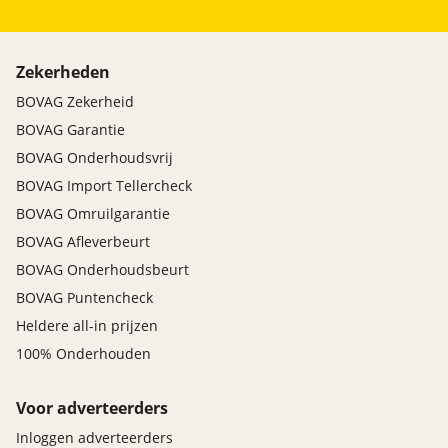
snelladen
Pech service 24/7 Nederland. ✔ Navigatie Update .
Verkeersbordherkenning & informatie
Bij Wassink Autogroep merken/ laatst beschikbare
Vermoeidheidsherkenning
gratis versie. ✔ Health Check Batterij bij Electrische
Welcome/Leaving verlichting
Zekerheden
auto's. State of Health via Aviloo. * Voor een grijs
Zijairbags voor
BOVAG Zekerheid
kenteken voertuig is 6 maanden garantie van
BOVAG Garantie
toepassing. Dit afleverpakket bevat: BOVAG garantie
(12 maanden); Nieuwe APK
BOVAG Onderhoudsvrij
BOVAG Import Tellercheck
BOVAG Omruilgarantie
BOVAG Afleverbeurt
BOVAG Onderhoudsbeurt
BOVAG Puntencheck
Heldere all-in prijzen
100% Onderhouden
Voor adverteerders
Inloggen adverteerders