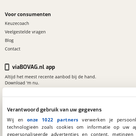
Voor consumenten
Keuzecoach
Veelgestelde vragen
Blog
Contact
viaBOVAG.nl app
Altijd het meest recente aanbod bij de hand.
Download 'm nu.
viaBOVAG.nl
Verantwoord gebruik van uw gegevens
Kosterijland
15
Wij en
onze 1022 partners
verwerken je persoonl
3981 AJ
Bunnik
technologieën zoals cookies om informatie op uw a
Een initiatief van
BOVAG
gepersonaliseerde advertenties en content, metingen