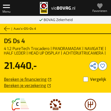
Favorieten
Menu
BOVAG Zekerheid
|
Auto's
>
DS
>
Ds 4
DS
Ds 4
1
/
52
4 1.2 PureTech Trocadero | PANORAMADAK | NAVIGATIE |
HALF LEDER | HEAD UP DISPLAY | ACHTERUITRIJCAMERA |
21.440,-
Bereken je financiering
Vergelijk
Bereken je verzekering
C