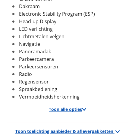
Dakraam
Electronic Stability Program (ESP)
Head-up Display
In- en exterieur
Foto's
LED verlichting
Staat optisch
Goed
Klik hier om foto's te uploaden
Lichtmetalen velgen
(optioneel)
Aantal deuren
5
Navigatie
JPG, PNG (max 10 foto's)
Aantal zitplaatsen
5
Panoramadak
Parkeercamera
Bekleding
Half leder / stof
Jouw contactgegevens
Parkeersensoren
Interieurkleur
High density seats
Naam
tungsten diamond stoffen
Radio
bekleding met basalt leder
Regensensor
effect
Spraakbediening
Laksoort
Metallic
Vermoeidheidsherkenning
E-mailadres
Kleur
Rood
Fabriekskleur
Velvet red
Toon alle opties
Telefoonnummer (optioneel)
Exterieur
Toon toelichting aanbieder & afleverpakketten