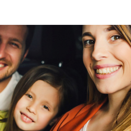
Achteropkomend verkeer waarschuwing
Airbag(s) hoofd achter
Airbag(s) hoofd voor
st met een looptijd tot 24 maanden. (beschikbaar voor
Airbag bestuurder
Airbag passagier
Anti Blokkeer Systeem (ABS)
Cruise control
n, waaronder:
Electronic Stability Program (ESP)
Hill hold-functie
viaBOVAG - veilig en vertr
nd vervoer.
Parkeersensor achter
Regensensor
Start/stop systeem
Startblokkering
 bezichtiging of proefrit:
viaBOVAG - veilig en vertr
Tractie Controle Systeem (TCS)
.00-18.00