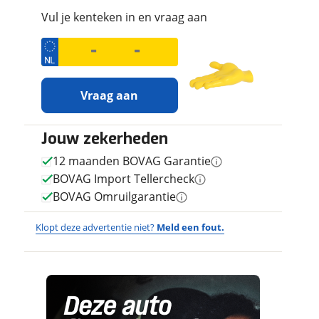
Vul je kenteken in en vraag aan
viaBOVAG - veilig en vertrouwd
Vraag aan
viaBOVAG - veilig en vertrouwd
Jouw zekerheden
Ontvang gratis jouw
inruilwaarde
!
12 maanden BOVAG Garantie
BOVAG Import Tellercheck
Jouw
inruilwaarde
wordt bepaald in combinati
BOVAG Omruilgarantie
Dacia Sandero Stepway 1.0 TCe 90 Extreme +
LED|Keyless|DAB|Apple|Android|Climate|C
Klopt deze advertentie niet?
Meld een fout.
Frank Oomen Auto's B.V.
neemt snel contact m
bepalen.
Wat vervelend dat je een fout hebt