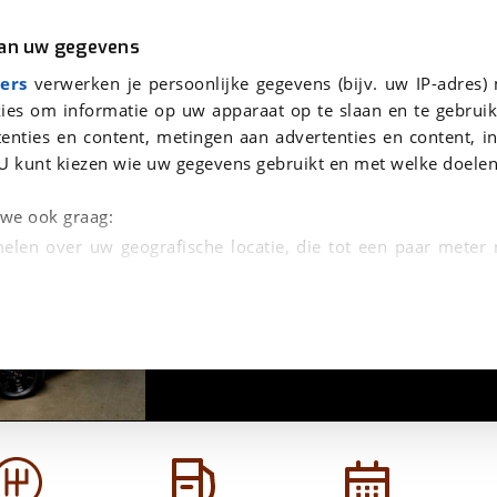
r
Kampeer
van uw gegevens
 Extreme + LED|Keyless|DAB|Apple|Android|Climate|Cruise|Stoelverw.|Lane|16"LMV
Dacia Sandero Stepway 1.0 TCe 90 Extreme + LED|Keyless|DAB|Apple|Android|Climate|Cruise|Stoelverw.|Lane|16"LMV
ers
verwerken je persoonlijke gegevens (bijv. uw IP-adres)
ies om informatie op uw apparaat op te slaan en te gebruik
enties en content, metingen aan advertenties en content, in
U kunt kiezen wie uw gegevens gebruikt en met welke doelen
Climate|Cruise|Stoelverw.|Lane|16"LMV
n we ook graag:
elen over uw geografische locatie, die tot een paar meter
1
/
39
entificeren door het actief te scannen op specifieke
 persoonlijke gegevens worden verwerkt en stel uw voo
unt uw toestemming op elk moment wijzigen of in
kbare technieken zorgen we voor een betere en meer persoon
en ervoor dat de website goed werkt. Ook gebruiken we anal