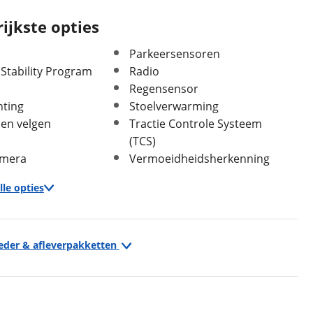
ijkste opties
Parkeersensoren
 Stability Program
Radio
Regensensor
hting
Stoelverwarming
len velgen
Tractie Controle Systeem
(TCS)
amera
Vermoeidheidsherkenning
In- en exterieur
Aantal deuren
5
lle opties
Aantal zitplaatsen
5
Bekleding
Stof
Exterieur
Interieurkleur
Donkergrijs
ieder & afleverpakketten
"Lichtmetalen velgen 16"""
Kleur
Wit
Achteruitrijcamera
Fabriekskleur
Wit
Buitenspiegels elektrisch verstelbaar
Buitenspiegels verwarmbaar