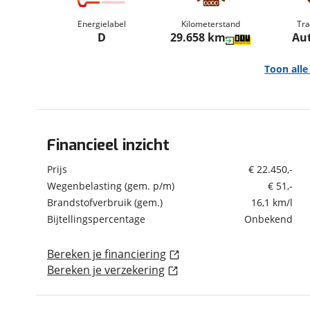
om de site continu te v
Energielabel
Kilometerstand
Tra
technologie die je gedr
D
29.658 km
Au
weten? Bekijk onze
disc
en beperkte analytis
Toon all
voorkeurenpagina
.
Financieel inzicht
Algemeen
Merk
Dacia
Prijs
€ 22.450,-
Model
Sandero Stepway
Wegenbelasting (gem. p/m)
€ 51,-
Brandstofverbruik (gem.)
16,1 km/l
Uitvoering
1.0 TCe 90 Extreme +
LED|Keyless|DAB|Apple
Bijtellingspercentage
Onbekend
|Android|Climate|Cruis
e|Stoelverw.|Lane|16"L
Bereken je financiering
MV
Bereken je verzekering
Kenteken
KFV70R
Kilometerstand
29.658 km