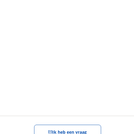
Stel een
vraag
!
Ik heb een vraag