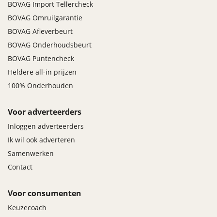
BOVAG Import Tellercheck
onderhoudshistorie. ✔ Gebruik van originele
onderdelen met garantie. ✔ Onderhoudsbeurt
BOVAG Omruilgarantie
volgens fabrieksvoorschrift. Minimaal 6 maanden
BOVAG Afleverbeurt
onderhoudsvrij Max 7.500 km. ✔ Uitgebreide
BOVAG Onderhoudsbeurt
poetsbeurt. ✔ APK keuring. Minimaal 6 maanden. ✔
Pech service 24/7 Nederland. ✔ Navigatie Update .
BOVAG Puntencheck
Bij Wassink Autogroep merken/ laatst beschikbare
Heldere all-in prijzen
gratis versie. ✔ Health Check Batterij bij Electrische
100% Onderhouden
auto's. State of Health via Aviloo. * Voor een grijs
kenteken voertuig is 6 maanden garantie van
Voor adverteerders
toepassing. Dit afleverpakket bevat: BOVAG garantie
(12 maanden); Nieuwe APK
Inloggen adverteerders
Ik wil ook adverteren
Samenwerken
Contact
Voor consumenten
Keuzecoach