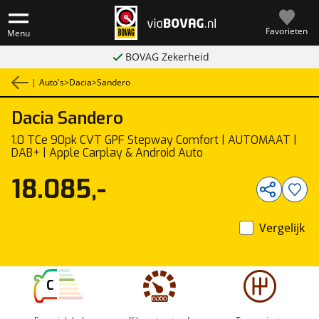
Favorieten
Menu
BOVAG Zekerheid
|
Auto's
>
Dacia
>
Sandero
Dacia
Sandero
1
/
38
1.0 TCe 90pk CVT GPF Stepway Comfort | AUTOMAAT |
DAB+ | Apple Carplay & Android Auto
18.085,-
Vergelijk
C