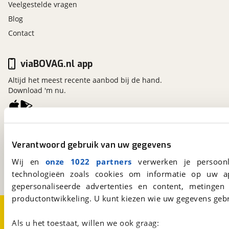
Veelgestelde vragen
Blog
Contact
viaBOVAG.nl app
Altijd het meest recente aanbod bij de hand.
Download 'm nu.
viaBOVAG.nl
Verantwoord gebruik van uw gegevens
Kosterijland
15
3981 AJ
Bunnik
Wij en
onze 1022 partners
verwerken je persoonl
Een initiatief van
BOVAG
technologieën zoals cookies om informatie op uw a
gepersonaliseerde advertenties en content, metingen
productontwikkeling. U kunt kiezen wie uw gegevens gebr
Over viaBOVAG.nl
Disclaimer- en Privacyverklaring
Cookievoorkeuren
Vacatures
Als u het toestaat, willen we ook graag: