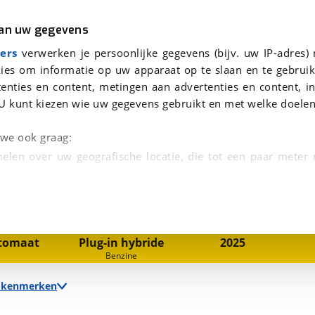
r
Kampeer
van uw gegevens
eantwoorden.
e
viaBOVAG.nl verwerkt je persoonsgegevens om je aanvraag zo goed mogelijk bij de aanbieder te brengen. Lees hi
ers
verwerken je persoonlijke gegevens (bijv. uw IP-adres)
ies om informatie op uw apparaat op te slaan en te gebruik
enties en content, metingen aan advertenties en content, in
U kunt kiezen wie uw gegevens gebruikt en met welke doelen
n we ook graag:
elen over uw geografische locatie, die tot een paar meter
1
/
28
entificeren door het actief te scannen op specifieke
 persoonlijke gegevens worden verwerkt en stel uw voo
nsmissie
Brandstof
Bouwjaar
tomaat
Plug-in hybride
2025
unt uw toestemming op elk moment wijzigen of in
Benzine
e kenmerken
kbare technieken zorgen we voor een betere en meer persoon
en ervoor dat de website goed werkt. Ook gebruiken we anal