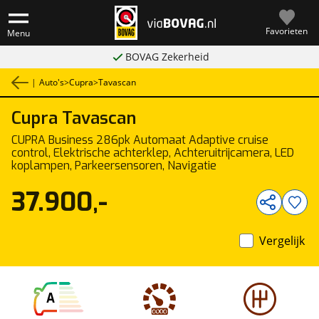
Favorieten
Menu
BOVAG Zekerheid
|
Auto's
>
Cupra
>
Tavascan
Cupra
Tavascan
1
/
47
CUPRA Business 286pk Automaat Adaptive cruise
control, Elektrische achterklep, Achteruitrijcamera, LED
koplampen, Parkeersensoren, Navigatie
37.900,-
Vergelijk
A