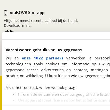
viaBOVAG.nl app
Altijd het meest recente aanbod bij de hand.
Download 'm nu.
viaBOVAG.nl
Verantwoord gebruik van uw gegevens
Kosterijland
15
3981 AJ
Bunnik
Wij en
onze 1022 partners
verwerken je persoonl
Een initiatief van
technologieën zoals cookies om informatie op uw a
BOVAG
gepersonaliseerde advertenties en content, metingen
productontwikkeling. U kunt kiezen wie uw gegevens gebr
Over viaBOVAG.nl
Disclaimer- en Privacyverklaring
Cookievoorkeuren
Vacatures
Als u het toestaat, willen we ook graag:
Informatie verzamelen over uw geografische locati
Uw apparaat identificeren door het actief te scann
Lees meer over hoe uw persoonlijke gegevens worden ve