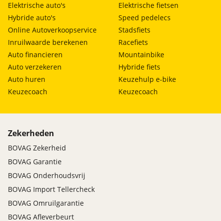
snelladen
Elektrische auto's
Elektrische fietsen
Laadtijd minimaal
0 uur, 28 minuten
Hybride auto's
Speed pedelecs
snelladen
Online Autoverkoopservice
Stadsfiets
Laadsnelheid maximaal
660 km/u
Inruilwaarde berekenen
Racefiets
snelladen
Auto financieren
Mountainbike
Auto verzekeren
Hybride fiets
Auto huren
Keuzehulp e-bike
Keuzecoach
Keuzecoach
Zekerheden
BOVAG Zekerheid
BOVAG Garantie
BOVAG Onderhoudsvrij
BOVAG Import Tellercheck
BOVAG Omruilgarantie
BOVAG Afleverbeurt