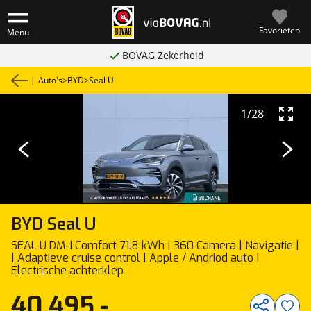
Favorieten
Menu
BOVAG Zekerheid
|
Auto's
>
BYD
>
Seal U
1
/
28
BYD
Seal U
SEAL U DM-I Comfort 71.8 kWh | 360 Camera | Navigatie |
| Adaptieve cruise control | Apple / Andriod auto |
Electrische achterklep
40.495,-