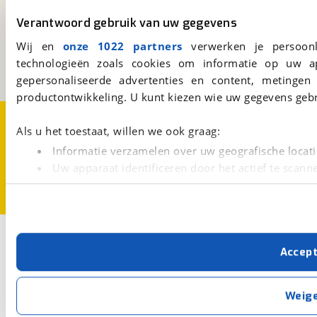
viaBOVAG.nl
Verantwoord gebruik van uw gegevens
Kosterijland
15
3981 AJ
Bunnik
Wij en
onze 1022 partners
verwerken je persoonl
Een initiatief van
technologieën zoals cookies om informatie op uw a
BOVAG
gepersonaliseerde advertenties en content, metingen
productontwikkeling. U kunt kiezen wie uw gegevens gebr
Over viaBOVAG.nl
Disclaimer- en Privacyverklaring
Cookievoorkeuren
Vacatures
Als u het toestaat, willen we ook graag:
Informatie verzamelen over uw geografische locati
Uw apparaat identificeren door het actief te scann
Lees meer over hoe uw persoonlijke gegevens worden ve
U kunt uw toestemming op elk moment wijzigen of intrekk
Met cookies en vergelijkbare technieken zorgen we voor 
Accep
cookies zorgen ervoor dat de website goed werkt. Ook g
verbeteren. We tonen je graag relevante advertenties e
buiten onze website volgt – uiteraard op anonie
Weig
privacyverklaring
. Als je weigert, plaatsen we alleen f