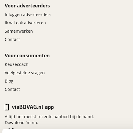
Voor adverteerders
Airbag passagier
Alarm klasse 1(startblokkering)
Inloggen adverteerders
Anti Blokkeer Systeem
Ik wil ook adverteren
Anti doorSlip Regeling
Samenwerken
Bandenspanningscontrolesysteem
Contact
bots waarschuwing systeem
Elektronisch Stabiliteits Programma
Voor consumenten
Hill hold functie
Verkeersbord detectie
Keuzecoach
Veelgestelde vragen
Blog
Contact
viaBOVAG.nl app
Altijd het meest recente aanbod bij de hand.
Download 'm nu.