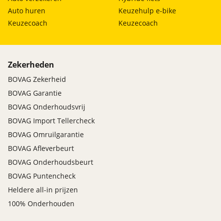
Kruisend verkeer detectie
Auto huren
Keuzehulp e-bike
multimedia scherm standaard
Keuzecoach
Keuzecoach
Oplaadmogelijkheid
sfeerverlichting
stuur kunstleder
stuur multifunctioneel
Zekerheden
stuur verwarmd
BOVAG Zekerheid
Uitparkeer waarschuwing
BOVAG Garantie
uitstap waarschuwing
BOVAG Onderhoudsvrij
Volledig digitaal instrumentenpaneel
BOVAG Import Tellercheck
WiFi
BOVAG Omruilgarantie
Veiligheid
BOVAG Afleverbeurt
Autonomous Emergency Braking
BOVAG Onderhoudsbeurt
Dodehoek detector
BOVAG Puntencheck
Airbag(s) hoofd achter
Heldere all-in prijzen
Airbag(s) hoofd voor
100% Onderhouden
Airbag(s) side voor
Airbag bestuurder