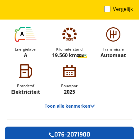
Vergelijk
A
Energielabel
Kilometerstand
Transmissie
A
19.560 km
Automaat
Brandstof
Bouwjaar
Elektriciteit
2025
Toon alle kenmerken
076-2071900
Vraag een
Stel een
Ontvang gratis jouw
vraag
proefrit
!
aan!