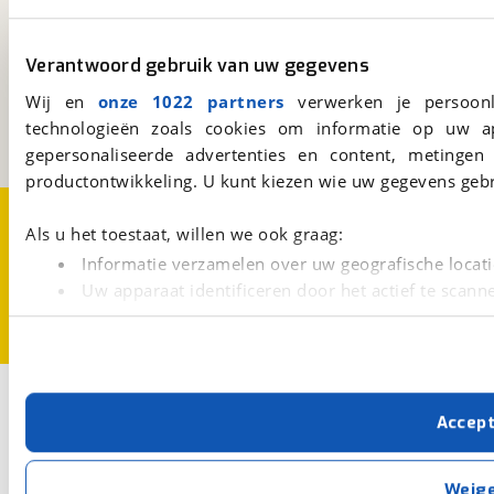
viaBOVAG.nl
Verantwoord gebruik van uw gegevens
Kosterijland
15
3981 AJ
Bunnik
Wij en
onze 1022 partners
verwerken je persoonl
Een initiatief van
technologieën zoals cookies om informatie op uw a
BOVAG
gepersonaliseerde advertenties en content, metingen
productontwikkeling. U kunt kiezen wie uw gegevens gebr
Over viaBOVAG.nl
Disclaimer- en Privacyverklaring
Als u het toestaat, willen we ook graag:
Cookievoorkeuren
Vacatures
Informatie verzamelen over uw geografische locati
Uw apparaat identificeren door het actief te scann
Lees meer over hoe uw persoonlijke gegevens worden ve
U kunt uw toestemming op elk moment wijzigen of intrekk
Met cookies en vergelijkbare technieken zorgen we voor 
Accep
cookies zorgen ervoor dat de website goed werkt. Ook g
verbeteren. We tonen je graag relevante advertenties e
buiten onze website volgt – uiteraard op anonie
Weig