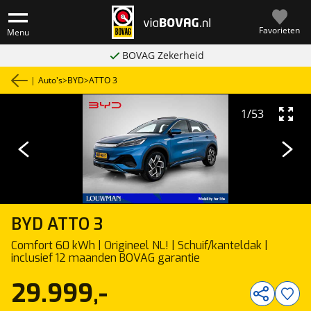
Favorieten
Menu
BOVAG Zekerheid
|
Auto's
>
BYD
>
ATTO 3
1
/
53
BYD
ATTO 3
Comfort 60 kWh | Origineel NL! | Schuif/kanteldak |
inclusief 12 maanden BOVAG garantie
29.999,-