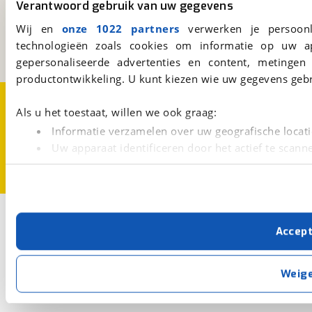
Verantwoord gebruik van uw gegevens
Kosterijland
15
3981 AJ
Bunnik
Wij en
onze 1022 partners
verwerken je persoonl
Een initiatief van
technologieën zoals cookies om informatie op uw a
BOVAG
gepersonaliseerde advertenties en content, metingen
productontwikkeling. U kunt kiezen wie uw gegevens gebr
Over viaBOVAG.nl
Disclaimer- en Privacyverklaring
Cookievoorkeuren
Vacatures
Als u het toestaat, willen we ook graag:
Informatie verzamelen over uw geografische locati
Uw apparaat identificeren door het actief te scann
Lees meer over hoe uw persoonlijke gegevens worden ve
U kunt uw toestemming op elk moment wijzigen of intrekk
Met cookies en vergelijkbare technieken zorgen we voor 
Accep
cookies zorgen ervoor dat de website goed werkt. Ook g
verbeteren. We tonen je graag relevante advertenties e
buiten onze website volgt – uiteraard op anonie
Weig
privacyverklaring
. Als je weigert, plaatsen we alleen f
kun je later altijd aanpassen via de
voorkeurenpagina
.