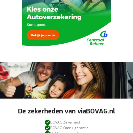
ontvangen.
viaBOVAG.nl verwerkt je persoonsgegevens
om je aanvraag zo goed mogelijk bij de
aanbieder te brengen. Lees hier meer over in
onze
privacyverklaring
.
Verstuur mijn vraag
Stuur mijn bevinding door
viaBOVAG.nl verwerkt je persoonsgegevens
om je aanvraag zo goed mogelijk bij de
aanbieder te brengen. Lees hier meer over in
onze
privacyverklaring
.
De zekerheden van viaBOVAG.nl
BOVAG Zekerheid
BOVAG Omruilgarantie