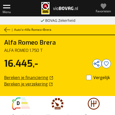
Favorieten
Menu
BOVAG Zekerheid
|
Auto's
>
Alfa Romeo
>
Brera
Alfa Romeo
Brera
1
/
19
ALFA ROMEO 1.750 T
16.445,-
Bereken je financiering
Vergelijk
Bereken je verzekering
D