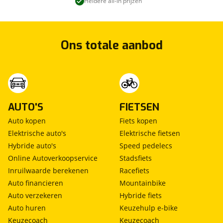
Heldere all-in prijzen
Ons totale aanbod
AUTO'S
FIETSEN
Auto kopen
Fiets kopen
Elektrische auto's
Elektrische fietsen
Hybride auto's
Speed pedelecs
Online Autoverkoopservice
Stadsfiets
Inruilwaarde berekenen
Racefiets
Auto financieren
Mountainbike
Auto verzekeren
Hybride fiets
Auto huren
Keuzehulp e-bike
Keuzecoach
Keuzecoach