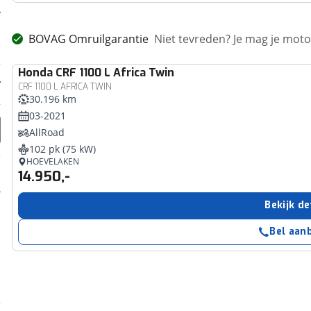
BOVAG Omruilgarantie
Niet tevreden? Je mag je mot
Honda
CRF 1100 L Africa Twin
CRF 1100 L AFRICA TWIN
30.196 km
03-2021
AllRoad
102 pk (75 kW)
HOEVELAKEN
14.950,-
Bekijk de
Bel aan