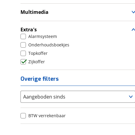
Tractie Controle Systeem (TCS)
Cruise Control
Valbeugel
Handkappen
Multimedia
Handvatverwarming
Navigatie
Radio
Extra's
12V aansluiting
Alarmsysteem
USB aansluiting
Onderhoudsboekjes
Topkoffer
Zijkoffer
Overige filters
Aangeboden sinds
BTW verrekenbaar