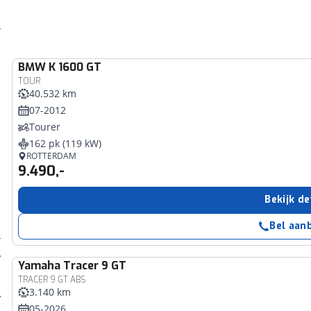
BMW
K 1600 GT
TOUR
40.532 km
07-2012
Tourer
162 pk (119 kW)
ROTTERDAM
9.490,-
Bekijk de
Bel aan
Yamaha
Tracer 9 GT
TRACER 9 GT ABS
3.140 km
05-2026