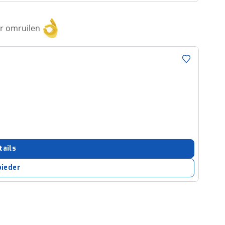
or omruilen
tails
bieder