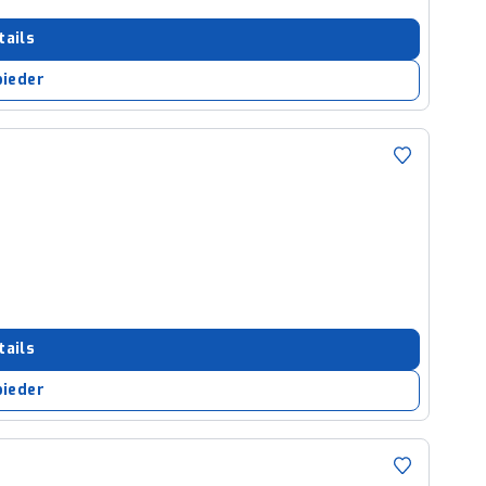
tails
bieder
tails
bieder