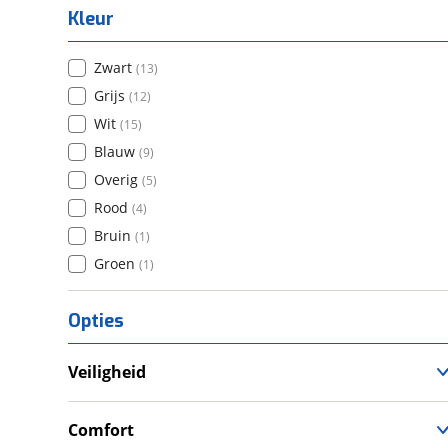
Kleur
Zwart
(
13
)
Grijs
(
12
)
Wit
(
15
)
Blauw
(
9
)
Overig
(
5
)
Rood
(
4
)
Bruin
(
1
)
Groen
(
1
)
Opties
Veiligheid
Anti Blokkeer Systeem (ABS)
LED verlichting
Comfort