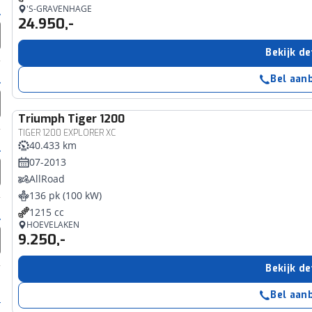
'S-GRAVENHAGE
24.950,-
Bekijk de
Bel aan
Triumph
Tiger 1200
TIGER 1200 EXPLORER XC
40.433 km
07-2013
AllRoad
136 pk (100 kW)
1215 cc
HOEVELAKEN
9.250,-
Bekijk de
Bel aan