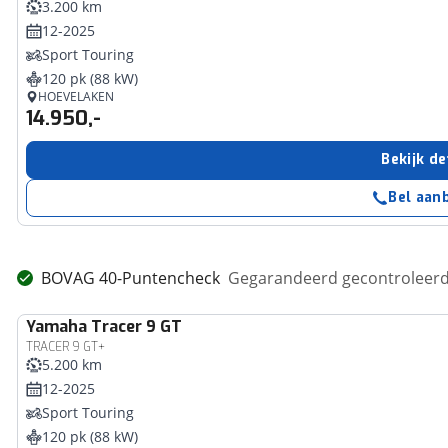
3.200 km
12-2025
Sport Touring
120 pk (88 kW)
HOEVELAKEN
14.950,-
Bekijk de
Bel aan
BOVAG 40-Puntencheck
Gegarandeerd gecontroleerd 
Yamaha
Tracer 9 GT
TRACER 9 GT+
5.200 km
12-2025
Sport Touring
120 pk (88 kW)