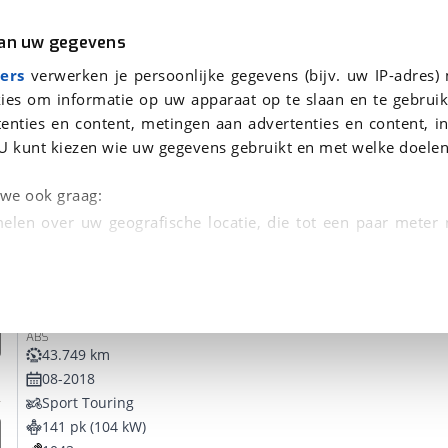
r
Kampeer
van uw gegevens
ers
verwerken je persoonlijke gegevens (bijv. uw IP-adres)
ies om informatie op uw apparaat op te slaan en te gebruik
enties en content, metingen aan advertenties en content, in
vonden
U kunt kiezen wie uw gegevens gebruikt en met welke doelen
tie, Afleverbeurt en 40-
n we ook graag:
elen over uw geografische locatie, die tot een paar meter
entificeren door het actief te scannen op specifieke
Kawasaki
Z 1000 SX
 persoonlijke gegevens worden verwerkt en stel uw voo
ABS
unt uw toestemming op elk moment wijzigen of in
43.749 km
08-2018
Sport Touring
kbare technieken zorgen we voor een betere en meer persoon
141 pk (104 kW)
en ervoor dat de website goed werkt. Ook gebruiken we anal