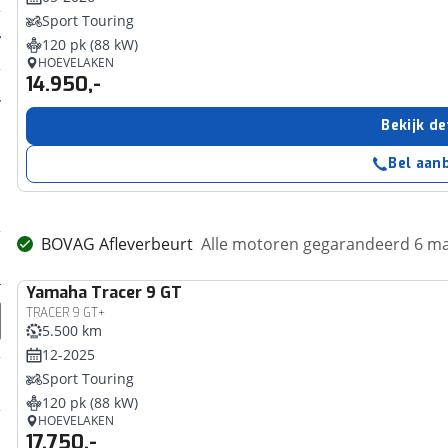
Sport Touring
120 pk (88 kW)
HOEVELAKEN
14.950,-
Bekijk de
Bel aan
BOVAG Afleverbeurt
Alle motoren gegarandeerd 6 m
Yamaha
Tracer 9 GT
TRACER 9 GT+
5.500 km
12-2025
Sport Touring
120 pk (88 kW)
HOEVELAKEN
17.750,-