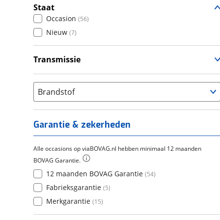
Staat
Occasion
(
56
)
Nieuw
(
7
)
Transmissie
Handgeschakeld
(
56
)
Automatisch
(
6
)
Brandstof
Semi-Automatisch
(
1
)
Garantie & zekerheden
Alle occasions op viaBOVAG.nl hebben minimaal 12 maanden
BOVAG Garantie.
12 maanden BOVAG Garantie
(
54
)
Fabrieksgarantie
(
5
)
Merkgarantie
(
15
)