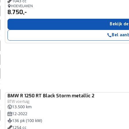
1043 cc
erbeteren. We tonen je graag relevante advertenties en geb
HOEVELAKEN
8.750,-
ag op en buiten onze website volgt – uiteraard op anoni
laimer en privacyverklaring
. Als je weigert, plaatsen we a
Bekijk de
che cookies. Je voorkeuren kun je later altijd aan
Bel aan
BMW
R 1250 RT Black Storm metallic 2
BTW voertuig
13.500 km
12-2022
136 pk (100 kW)
1254 cc