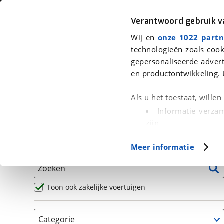
Auto
Fiets
Moto
Verantwoord gebruik 
Wij en
onze 1022 partn
<
Terug
|
Home
>
Motor
>
Motoren
technologieën zoals cook
gepersonaliseerde advert
We hebben 63 motoren voor je ge
en productontwikkeling. 
Alle occasions inclusief BOVAG Garantie, Omruilgaran
Als u het toestaat, wille
Puntencheck
Informatie verzam
zijn
Uw apparaat id
Basisgegevens
Meer informatie
(fingerprinting)
Lees meer over hoe uw
Zoeken
detailgedeelte
in. U k
Cookieverklaring.
Toon ook zakelijke voertuigen
Met cookies en vergelij
Categorie
Functionele cookies zorg