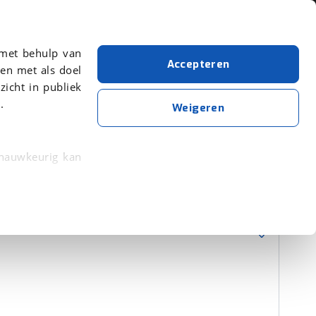
Over viaBOVAG.nl
 met behulp van
Accepteren
en met als doel
zicht in publiek
.
Zijkoffer
Weigeren
Wis alle filters
Zoekopdracht opslaan
 nauwkeurig kan
 eigenschappen
Sorteer resultaten
rkeuren in het
trekken in de
lijke ervaring.
ytische cookies