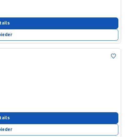
tails
bieder
tails
bieder