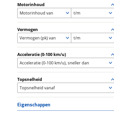
A1
(
0
)
Motorinhoud
Supersport
(
0
)
A2
(
1
)
Motorinhoud van
Tourer
t/m
(
19
)
Touring Enduro
(
0
)
Trial
(
0
)
Vermogen
Trike
(
0
)
Vermogen (pk) van
t/m
Zijspan
(
0
)
Acceleratie (0-100 km/u)
Acceleratie (0-100 km/u), sneller dan
Topsnelheid
Topsnelheid vanaf
Eigenschappen