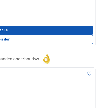
tails
bieder
aanden onderhoudsvrij