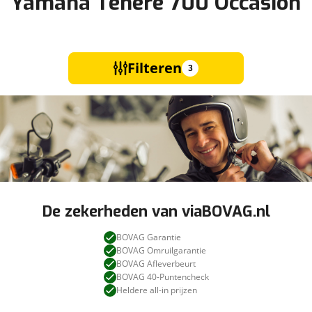
Yamaha Tenere 700 Occasion
Filteren
3
De zekerheden van viaBOVAG.nl
BOVAG Garantie
BOVAG Omruilgarantie
BOVAG Afleverbeurt
BOVAG 40-Puntencheck
Heldere all-in prijzen