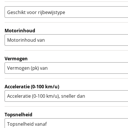
Sport
(
0
)
Geschikt voor rijbewijstype
Sport Touring
(
0
)
A
(
9
)
Supermotard
(
0
)
A1
(
0
)
Motorinhoud
Supersport
(
0
)
A2
(
3
)
Motorinhoud van
Tourer
(
0
)
Touring Enduro
(
0
)
Trial
(
0
)
Vermogen
Trike
(
0
)
Vermogen (pk) van
Zijspan
(
0
)
Acceleratie (0-100 km/u)
Acceleratie (0-100 km/u), sneller dan
Topsnelheid
Topsnelheid vanaf