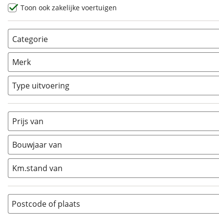
Toon ook zakelijke voertuigen
Categorie
AllRoad
(
13
)
Merk
Chopper
(
0
)
Classic
(
0
)
Type uitvoering
Crosser
(
0
)
Cruiser
(
0
)
Prijs van
Enduro
(
0
)
Minibike
(
0
)
Bouwjaar van
Motorscooter
(
0
)
Naked
(
0
)
Km.stand van
Overig
(
5
)
Quad
(
0
)
Postcode of plaats
Racer
(
0
)
Rally
(
0
)