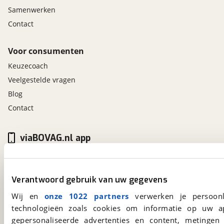
Samenwerken
Contact
Voor consumenten
Keuzecoach
Veelgestelde vragen
Blog
Contact
viaBOVAG.nl app
Altijd het meest recente aanbod bij de hand.
Download 'm nu.
Verantwoord gebruik van uw gegevens
Wij en
onze 1022 partners
verwerken je persoonl
viaBOVAG.nl
technologieën zoals cookies om informatie op uw a
Kosterijland
15
gepersonaliseerde advertenties en content, metingen