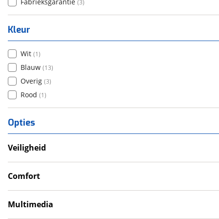
Fabrieksgarantie
(
3
)
Kleur
Wit
(
1
)
Blauw
(
13
)
Overig
(
3
)
Rood
(
1
)
Opties
Veiligheid
Anti Blokkeer Systeem (ABS)
Tractie Controle Systeem (TCS)
Comfort
Gear indicator
Handkappen
Multimedia
Navigatie