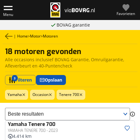
Favorieten
Menu
BOVAG garantie
|
Home
>
Motor
>
Motoren
18 motoren gevonden
Alle occasions inclusief BOVAG Garantie, Omruilgarantie,
Afleverbeurt en 40-Puntencheck
3
Filteren
Opslaan
Yamaha
Occasion
Tenere 700
Sorteer resultaten
Yamaha
Tenere 700
YAMAHA TENERE 700 - 2023
4.414 km