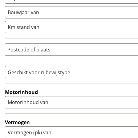
Minibike
(
0
)
Bouwjaar van
Motorscooter
(
0
)
Naked
(
0
)
Km.stand van
Overig
(
0
)
Quad
(
0
)
Postcode of plaats
Racer
(
0
)
Rally
(
0
)
Sport
(
0
)
Geschikt voor rijbewijstype
Sport Touring
(
0
)
A
(
1
)
Supermotard
(
0
)
A1
(
0
)
Motorinhoud
Supersport
(
0
)
A2
(
0
)
Motorinhoud van
Tourer
(
1
)
Touring Enduro
(
0
)
Trial
(
0
)
Vermogen
Trike
(
0
)
Vermogen (pk) van
Zijspan
(
0
)