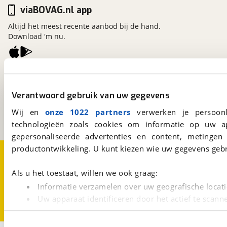
viaBOVAG.nl app
Altijd het meest recente aanbod bij de hand.
Download 'm nu.
viaBOVAG.nl
Kosterijland
15
Verantwoord gebruik van uw gegevens
3981 AJ
Bunnik
Een initiatief van
Wij en
onze 1022 partners
verwerken je persoonl
BOVAG
technologieën zoals cookies om informatie op uw a
gepersonaliseerde advertenties en content, metingen
productontwikkeling. U kunt kiezen wie uw gegevens gebr
Over viaBOVAG.nl
Disclaimer- en Privacyverklaring
Cookievoorkeuren
Vacatures
Als u het toestaat, willen we ook graag:
Informatie verzamelen over uw geografische locati
Uw apparaat identificeren door het actief te scann
Lees meer over hoe uw persoonlijke gegevens worden ve
U kunt uw toestemming op elk moment wijzigen of intrekk