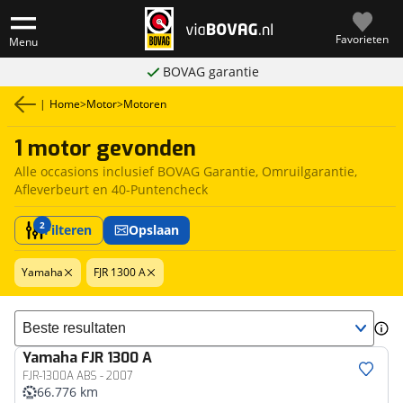
Favorieten
Menu
BOVAG garantie
|
Home
>
Motor
>
Motoren
1 motor gevonden
Alle occasions inclusief BOVAG Garantie, Omruilgarantie,
Afleverbeurt en 40-Puntencheck
2
Filteren
Opslaan
Yamaha
FJR 1300 A
Sorteer resultaten
Yamaha
FJR 1300 A
FJR-1300A ABS - 2007
66.776 km