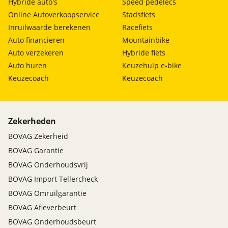
Hybride auto's
Speed pedelecs
Online Autoverkoopservice
Stadsfiets
Inruilwaarde berekenen
Racefiets
Auto financieren
Mountainbike
Auto verzekeren
Hybride fiets
Auto huren
Keuzehulp e-bike
Keuzecoach
Keuzecoach
Zekerheden
BOVAG Zekerheid
BOVAG Garantie
BOVAG Onderhoudsvrij
BOVAG Import Tellercheck
BOVAG Omruilgarantie
BOVAG Afleverbeurt
BOVAG Onderhoudsbeurt