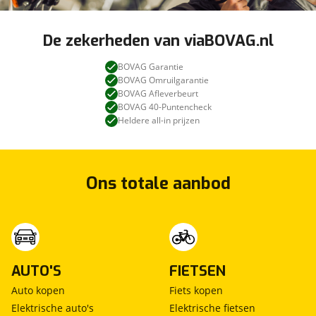
De zekerheden van viaBOVAG.nl
BOVAG Garantie
BOVAG Omruilgarantie
BOVAG Afleverbeurt
BOVAG 40-Puntencheck
Heldere all-in prijzen
Ons totale aanbod
AUTO'S
FIETSEN
Auto kopen
Fiets kopen
Elektrische auto's
Elektrische fietsen