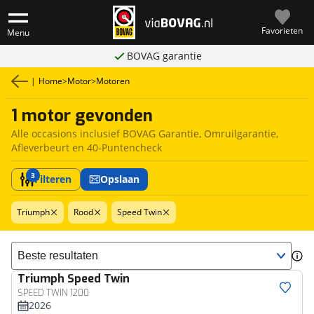
Favorieten
Menu
BOVAG garantie
|
Home
>
Motor
>
Motoren
1 motor gevonden
Alle occasions inclusief BOVAG Garantie, Omruilgarantie,
Afleverbeurt en 40-Puntencheck
3
Filteren
Opslaan
Triumph
Rood
Speed Twin
Sorteer resultaten
Triumph
Speed Twin
SPEED TWIN 1200
2026