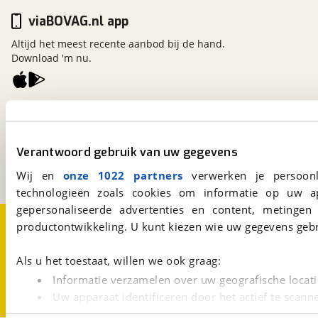
viaBOVAG.nl app
Altijd het meest recente aanbod bij de hand.
Download 'm nu.
viaBOVAG.nl
Kosterijland
15
3981 AJ
Bunnik
Verantwoord gebruik van uw gegevens
Een initiatief van
BOVAG
Wij en
onze 1022 partners
verwerken je persoonl
technologieën zoals cookies om informatie op uw a
gepersonaliseerde advertenties en content, metingen
Over viaBOVAG.nl
Disclaimer- en Privacyverklaring
productontwikkeling. U kunt kiezen wie uw gegevens gebr
Cookievoorkeuren
Vacatures
Als u het toestaat, willen we ook graag:
Informatie verzamelen over uw geografische locati
Uw apparaat identificeren door het actief te scann
Lees meer over hoe uw persoonlijke gegevens worden ve