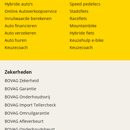
Hybride auto's
Speed pedelecs
Online Autoverkoopservice
Stadsfiets
Inruilwaarde berekenen
Racefiets
Auto financieren
Mountainbike
Auto verzekeren
Hybride fiets
Auto huren
Keuzehulp e-bike
Keuzecoach
Keuzecoach
Zekerheden
BOVAG Zekerheid
BOVAG Garantie
BOVAG Onderhoudsvrij
BOVAG Import Tellercheck
BOVAG Omruilgarantie
BOVAG Afleverbeurt
BOVAG Onderhoudsbeurt