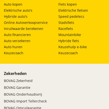
Auto kopen
Fiets kopen
Elektrische auto's
Elektrische fietsen
Hybride auto's
Speed pedelecs
Online Autoverkoopservice
Stadsfiets
Inruilwaarde berekenen
Racefiets
Auto financieren
Mountainbike
Auto verzekeren
Hybride fiets
Auto huren
Keuzehulp e-bike
Keuzecoach
Keuzecoach
Zekerheden
BOVAG Zekerheid
BOVAG Garantie
BOVAG Onderhoudsvrij
BOVAG Import Tellercheck
BOVAG Omruilgarantie