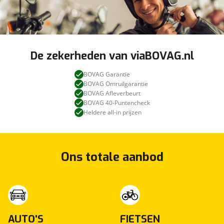
De zekerheden van viaBOVAG.nl
BOVAG Garantie
BOVAG Omruilgarantie
BOVAG Afleverbeurt
BOVAG 40-Puntencheck
Heldere all-in prijzen
Ons totale aanbod
AUTO'S
FIETSEN