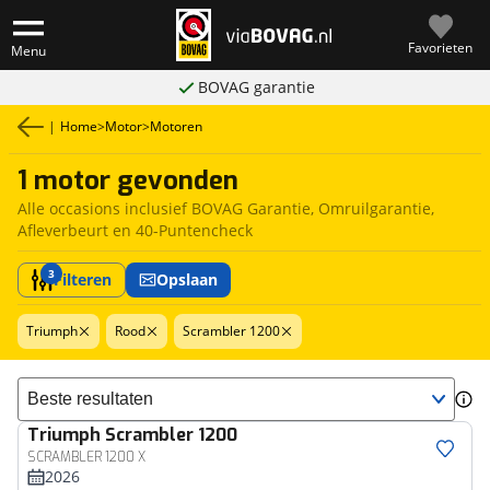
Favorieten
Menu
BOVAG garantie
|
Home
>
Motor
>
Motoren
1 motor gevonden
Alle occasions inclusief BOVAG Garantie, Omruilgarantie,
Afleverbeurt en 40-Puntencheck
3
Filteren
Opslaan
Triumph
Rood
Scrambler 1200
Sorteer resultaten
Triumph
Scrambler 1200
SCRAMBLER 1200 X
2026