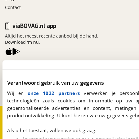
Contact
viaBOVAG.nl app
Altijd het meest recente aanbod bij de hand.
Download 'm nu.
viaBOVAG.nl
Kosterijland
15
3981 AJ
Bunnik
Verantwoord gebruik van uw gegevens
Een initiatief van
BOVAG
Wij en
onze 1022 partners
verwerken je persoonl
technologieën zoals cookies om informatie op uw a
gepersonaliseerde advertenties en content, metingen
Over viaBOVAG.nl
Disclaimer- en Privacyverklaring
productontwikkeling. U kunt kiezen wie uw gegevens gebr
Cookievoorkeuren
Vacatures
Als u het toestaat, willen we ook graag:
Informatie verzamelen over uw geografische locati