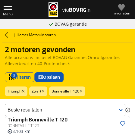
Favorieten
Menu
BOVAG garantie
|
Home
>
Motor
>
Motoren
2 motoren gevonden
Alle occasions inclusief BOVAG Garantie, Omruilgarantie,
Afleverbeurt en 40-Puntencheck
3
Filteren
Opslaan
Triumph
Zwart
Bonneville T 120
Sorteer resultaten
Triumph
Bonneville T 120
BONNEVILLE T 120
8.103 km