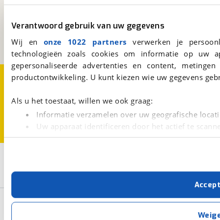
viaBOVAG.nl
Kosterijland
15
3981 AJ
Bunnik
Verantwoord gebruik van uw gegevens
Een initiatief van
Wij en
onze 1022 partners
verwerken je persoonl
BOVAG
technologieën zoals cookies om informatie op uw a
gepersonaliseerde advertenties en content, metingen
Over viaBOVAG.nl
Disclaimer- en Privacyverklaring
productontwikkeling. U kunt kiezen wie uw gegevens gebr
Cookievoorkeuren
Vacatures
Als u het toestaat, willen we ook graag:
Informatie verzamelen over uw geografische locati
Uw apparaat identificeren door het actief te scann
Lees meer over hoe uw persoonlijke gegevens worden ve
U kunt uw toestemming op elk moment wijzigen of intrekk
3
Opslaan
Met cookies en vergelijkbare technieken zorgen we voor 
Triumph
Zwart
Bonneville T 120
Accep
cookies zorgen ervoor dat de website goed werkt. Ook g
verbeteren. We tonen je graag relevante advertenties e
Basisgegevens
buiten onze website volgt – uiteraard op anonie
Weig