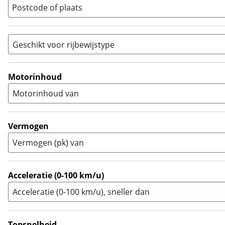
Postcode of plaats
Racer
(
0
)
Rally
(
0
)
Sport
(
0
)
Geschikt voor rijbewijstype
Sport Touring
(
0
)
A
(
2
)
Supermotard
(
0
)
A1
(
0
)
Motorinhoud
Supersport
(
0
)
A2
(
0
)
Motorinhoud van
Tourer
(
0
)
Touring Enduro
(
0
)
Trial
(
0
)
Vermogen
Trike
(
0
)
Vermogen (pk) van
Zijspan
(
0
)
Acceleratie (0-100 km/u)
Acceleratie (0-100 km/u), sneller dan
Topsnelheid