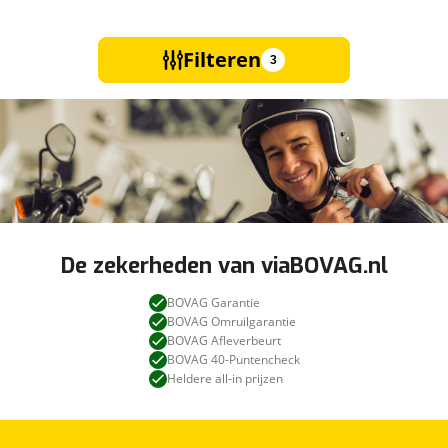
Filteren
3
De zekerheden van viaBOVAG.nl
BOVAG Garantie
BOVAG Omruilgarantie
BOVAG Afleverbeurt
BOVAG 40-Puntencheck
Heldere all-in prijzen