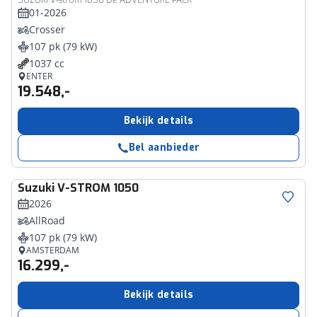
SUZUKI V-strom 1050 De ADVENTURE PACK
01-2026
Crosser
107 pk (79 kW)
1037 cc
ENTER
19.548,-
Bekijk details
Bel aanbieder
Suzuki
V-STROM 1050
2026
AllRoad
107 pk (79 kW)
AMSTERDAM
16.299,-
Bekijk details