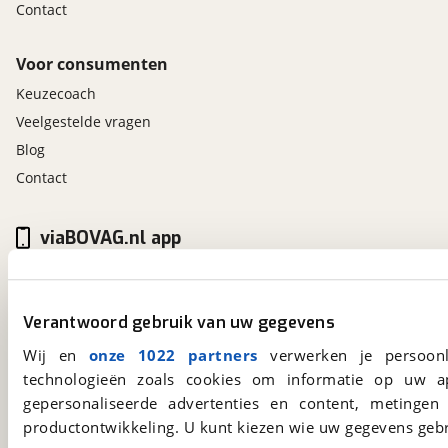
Contact
Voor consumenten
Keuzecoach
Veelgestelde vragen
Blog
Contact
viaBOVAG.nl app
Altijd het meest recente aanbod bij de hand.
Download 'm nu.
Verantwoord gebruik van uw gegevens
Wij en
onze 1022 partners
verwerken je persoonl
viaBOVAG.nl
technologieën zoals cookies om informatie op uw a
Kosterijland
15
gepersonaliseerde advertenties en content, metingen
3981 AJ
Bunnik
productontwikkeling. U kunt kiezen wie uw gegevens gebr
Een initiatief van