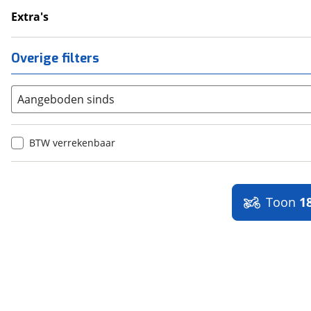
Handkappen
Extra's
Handvatverwarming
Buddyseat
Overige filters
Aangeboden sinds
BTW verrekenbaar
Toon
1