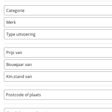
Categorie
AllRoad
(
11
)
Merk
Chopper
(
0
)
Classic
(
0
)
Type uitvoering
Crosser
(
7
)
Cruiser
(
0
)
Prijs van
Enduro
(
0
)
Minibike
(
0
)
Bouwjaar van
Motorscooter
(
0
)
Naked
(
0
)
Km.stand van
Overig
(
0
)
Quad
(
0
)
Postcode of plaats
Racer
(
0
)
Rally
(
0
)
Sport
(
0
)