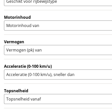
Geschikt voor rijbewijstype
Sport Touring
(
0
)
A
(
16
)
Supermotard
(
0
)
A1
(
0
)
Motorinhoud
Supersport
(
0
)
A2
(
0
)
Motorinhoud van
Tourer
(
0
)
Touring Enduro
(
0
)
Trial
(
0
)
Vermogen
Trike
(
0
)
Vermogen (pk) van
Zijspan
(
0
)
Acceleratie (0-100 km/u)
Acceleratie (0-100 km/u), sneller dan
Topsnelheid
Topsnelheid vanaf