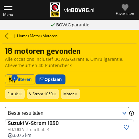
Favorieten
Menu
BOVAG garantie
|
Home
>
Motor
>
Motoren
18 motoren gevonden
Alle occasions inclusief BOVAG Garantie, Omruilgarantie,
Afleverbeurt en 40-Puntencheck
3
Filteren
Opslaan
Suzuki
V-Strom 1050
Motor
Sorteer resultaten
Suzuki
V-Strom 1050
SUZUKI V-strom 1050 Rr
3.075 km