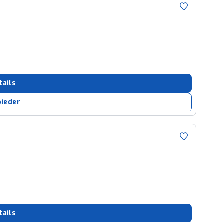
tails
bieder
tails