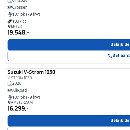
01-2026
Crosser
107 pk (79 kW)
1037 cc
ENTER
19.548,-
Bekijk de
Bel aan
Suzuki
V-Strom 1050
V-STROM 1050
2026
AllRoad
107 pk (79 kW)
AMSTERDAM
16.299,-
Bekijk de