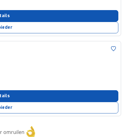
tails
bieder
tails
bieder
or omruilen