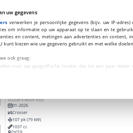
r
Kampeer
van uw gegevens
ers
verwerken je persoonlijke gegevens (bijv. uw IP-adres)
ies om informatie op uw apparaat op te slaan en te gebruik
enties en content, metingen aan advertenties en content, in
onden
U kunt kiezen wie uw gegevens gebruikt en met welke doelen
tie, Afleverbeurt en 40-
n we ook graag:
elen over uw geografische locatie, die tot een paar meter
entificeren door het actief te scannen op specifieke
Suzuki
V-Strom 1050
 persoonlijke gegevens worden verwerkt en stel uw voo
SUZUKI V-strom 1050
unt uw toestemming op elk moment wijzigen of in
01-2026
Crosser
107 pk (79 kW)
kbare technieken zorgen we voor een betere en meer persoon
1037 cc
en ervoor dat de website goed werkt. Ook gebruiken we anal
ENTER