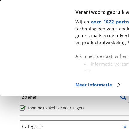
Auto
Fiets
Moto
Verantwoord gebruik 
Wij en
onze 1022 partn
<
Terug
|
Home
>
Motor
>
Motoren
technologieën zoals cook
gepersonaliseerde advert
We hebben 12 motoren voor je gev
en productontwikkeling. 
Alle occasions inclusief BOVAG Garantie, Omruilgaran
Als u het toestaat, wille
Puntencheck
Informatie verzam
zijn
Uw apparaat id
Basisgegevens
Meer informatie
(fingerprinting)
Lees meer over hoe uw
Zoeken
detailgedeelte
in. U k
Cookieverklaring.
Toon ook zakelijke voertuigen
Met cookies en vergelij
Categorie
Functionele cookies zorg