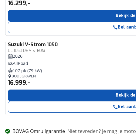
16.299,-
Bekijk de
Bel aan
Suzuki
V-Strom 1050
DL 1050 DE V-STROM
2026
AllRoad
107 pk (79 kW)
BODEGRAVEN
16.999,-
Bekijk de
Bel aan
BOVAG Omruilgarantie
Niet tevreden? Je mag je mot