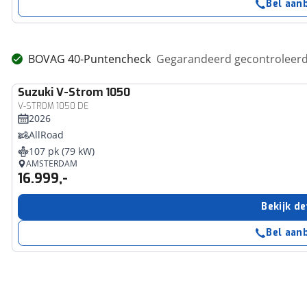
Bel aan
BOVAG 40-Puntencheck
Gegarandeerd gecontroleerd 
Suzuki
V-Strom 1050
V-STROM 1050 DE
2026
AllRoad
107 pk (79 kW)
AMSTERDAM
16.999,-
Bekijk de
Bel aan