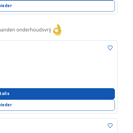
bieder
aanden onderhoudsvrij
tails
bieder