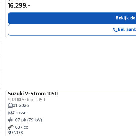
16.299,-
erbeteren. We tonen je graag relevante advertenties en geb
ag op en buiten onze website volgt – uiteraard op anoni
Bekijk de
laimer en privacyverklaring
. Als je weigert, plaatsen we a
che cookies. Je voorkeuren kun je later altijd aan
Bel aan
Suzuki
V-Strom 1050
SUZUKI V-strom 1050
01-2026
Crosser
107 pk (79 kW)
1037 cc
ENTER