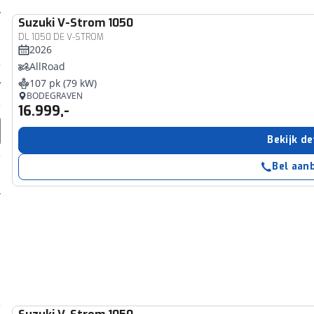
Suzuki
V-Strom 1050
DL 1050 DE V-STROM
2026
AllRoad
107 pk (79 kW)
BODEGRAVEN
16.999,-
Bekijk de
Bel aan