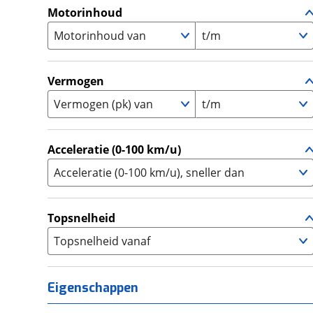
A1
(
0
)
Motorinhoud
Supersport
(
0
)
A2
(
0
)
Motorinhoud van
Tourer
t/m
(
0
)
Touring Enduro
(
0
)
Trial
(
0
)
Vermogen
Trike
(
0
)
Vermogen (pk) van
t/m
Zijspan
(
0
)
Acceleratie (0-100 km/u)
Acceleratie (0-100 km/u), sneller dan
Topsnelheid
Topsnelheid vanaf
Eigenschappen