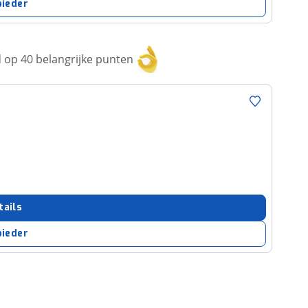
bieder
op 40 belangrijke punten
tails
bieder