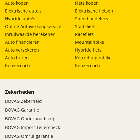
Auto kopen
Fiets kopen
Elektrische auto's
Elektrische fietsen
Hybride auto's
Speed pedelecs
Online Autoverkoopservice
Stadsfiets
Inruilwaarde berekenen
Racefiets
Auto financieren
Mountainbike
Auto verzekeren
Hybride fiets
Auto huren
Keuzehulp e-bike
Keuzecoach
Keuzecoach
Zekerheden
BOVAG Zekerheid
BOVAG Garantie
BOVAG Onderhoudsvrij
BOVAG Import Tellercheck
BOVAG Omruilgarantie