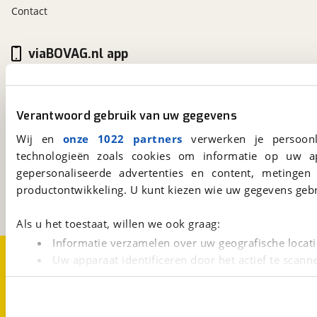
Contact
viaBOVAG.nl app
Altijd het meest recente aanbod bij de hand.
Download 'm nu.
Verantwoord gebruik van uw gegevens
Wij en
onze 1022 partners
verwerken je persoonl
viaBOVAG.nl
technologieën zoals cookies om informatie op uw a
Kosterijland
15
gepersonaliseerde advertenties en content, metingen
3981 AJ
Bunnik
productontwikkeling. U kunt kiezen wie uw gegevens gebr
Een initiatief van
BOVAG
Als u het toestaat, willen we ook graag:
Informatie verzamelen over uw geografische locati
Over viaBOVAG.nl
Disclaimer- en Privacyverklaring
Uw apparaat identificeren door het actief te scann
Cookievoorkeuren
Vacatures
Lees meer over hoe uw persoonlijke gegevens worden ve
U kunt uw toestemming op elk moment wijzigen of intrekk