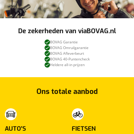
De zekerheden van viaBOVAG.nl
BOVAG Garantie
BOVAG Omruilgarantie
BOVAG Afleverbeurt
BOVAG 40-Puntencheck
Heldere all-in prijzen
Ons totale aanbod
AUTO'S
FIETSEN