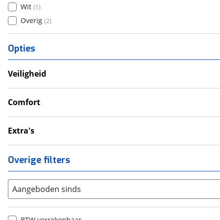
Wit
(
1
)
Overig
(
2
)
Opties
Veiligheid
Anti Blokkeer Systeem (ABS)
Valbeugel
Comfort
Cruise Control
Handkappen
Extra's
Handvatverwarming
Buddyseat
Overige filters
Aangeboden sinds
BTW verrekenbaar