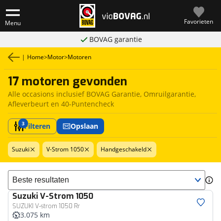
Favorieten
Menu
BOVAG garantie
|
Home
>
Motor
>
Motoren
17 motoren gevonden
Alle occasions inclusief BOVAG Garantie, Omruilgarantie,
Afleverbeurt en 40-Puntencheck
3
Filteren
Opslaan
Suzuki
V-Strom 1050
Handgeschakeld
Sorteer resultaten
Suzuki
V-Strom 1050
SUZUKI V-strom 1050 Rr
3.075 km