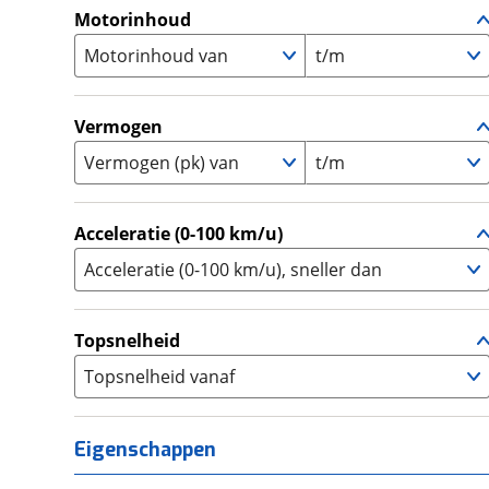
A1
(
0
)
Motorinhoud
Supersport
(
1
)
A2
(
0
)
Motorinhoud van
Tourer
t/m
(
0
)
Touring Enduro
(
0
)
Trial
(
0
)
Vermogen
Trike
(
0
)
Vermogen (pk) van
t/m
Zijspan
(
0
)
Acceleratie (0-100 km/u)
Acceleratie (0-100 km/u), sneller dan
Topsnelheid
Topsnelheid vanaf
Eigenschappen