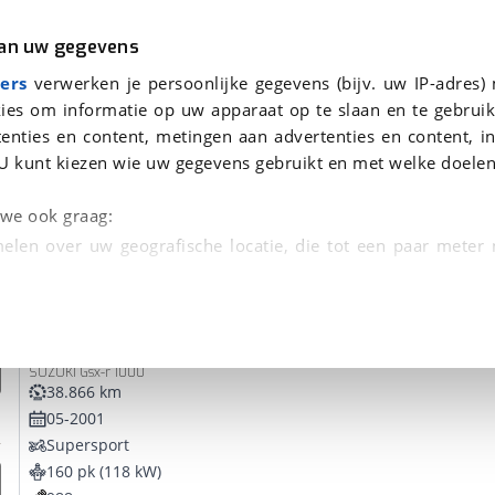
r
Kampeer
van uw gegevens
ers
verwerken je persoonlijke gegevens (bijv. uw IP-adres)
ies om informatie op uw apparaat op te slaan en te gebruik
enties en content, metingen aan advertenties en content, in
en
U kunt kiezen wie uw gegevens gebruikt en met welke doelen
tie, Afleverbeurt en 40-
n we ook graag:
elen over uw geografische locatie, die tot een paar meter
entificeren door het actief te scannen op specifieke
Suzuki
GSX-R 1000
 persoonlijke gegevens worden verwerkt en stel uw voo
SUZUKI Gsx-r 1000
unt uw toestemming op elk moment wijzigen of in
38.866 km
05-2001
Supersport
kbare technieken zorgen we voor een betere en meer persoon
160 pk (118 kW)
en ervoor dat de website goed werkt. Ook gebruiken we anal