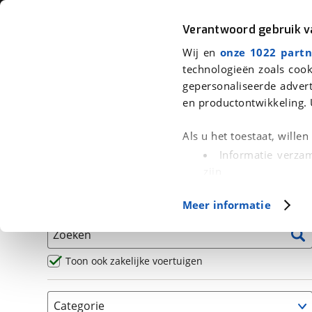
Auto
Fiets
Moto
Verantwoord gebruik 
Wij en
onze 1022 partn
<
Terug
|
Home
>
Motor
>
Motoren
technologieën zoals cook
gepersonaliseerde advert
We hebben 1 motor voor je gevond
en productontwikkeling. 
Alle occasions inclusief BOVAG Garantie, Omruilgaran
Als u het toestaat, wille
Puntencheck
Informatie verzam
zijn
Uw apparaat id
Basisgegevens
Meer informatie
(fingerprinting)
Lees meer over hoe uw
Zoeken
detailgedeelte
in. U k
Cookieverklaring.
Toon ook zakelijke voertuigen
Met cookies en vergelij
Categorie
Functionele cookies zorg