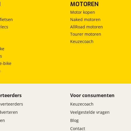
N
MOTOREN
Motor kopen
fietsen
Naked motoren
lecs
AllRoad motoren
Tourer motoren
Keuzecoach
ke
ts
e-bike
h
rteerders
Voor consumenten
dverteerders
Keuzecoach
adverteren
Veelgestelde vragen
en
Blog
Contact