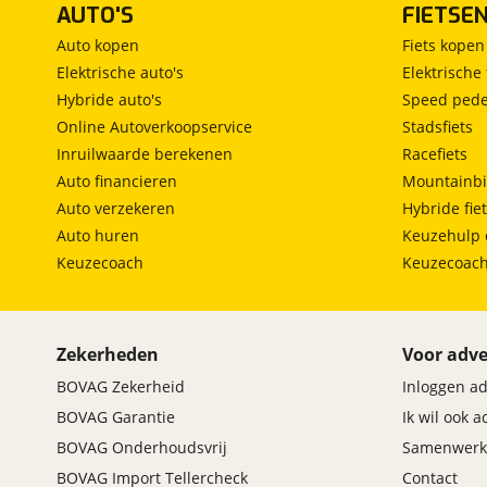
AUTO'S
FIETSE
Auto kopen
Fiets kopen
Elektrische auto's
Elektrische 
Hybride auto's
Speed pede
Online Autoverkoopservice
Stadsfiets
Inruilwaarde berekenen
Racefiets
Auto financieren
Mountainbi
Auto verzekeren
Hybride fie
Auto huren
Keuzehulp 
Keuzecoach
Keuzecoac
Zekerheden
Voor adve
BOVAG Zekerheid
Inloggen a
BOVAG Garantie
Ik wil ook 
BOVAG Onderhoudsvrij
Samenwerk
BOVAG Import Tellercheck
Contact