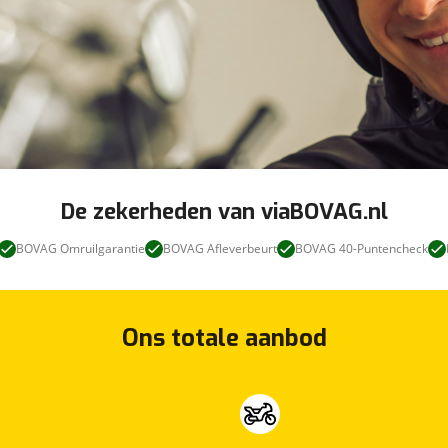
De zekerheden van viaBOVAG.nl
BOVAG Omruilgarantie
BOVAG Afleverbeurt
BOVAG 40-Puntencheck
Ons totale aanbod