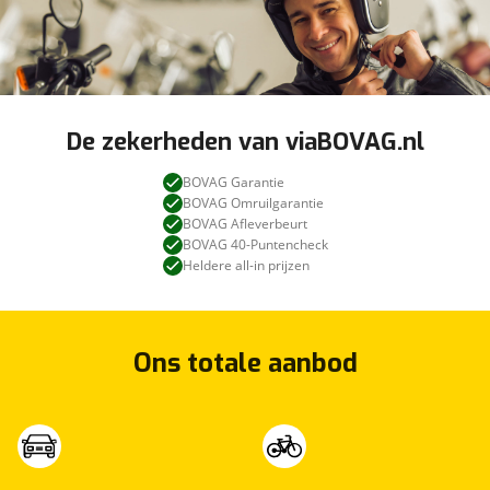
De zekerheden van viaBOVAG.nl
BOVAG Garantie
BOVAG Omruilgarantie
BOVAG Afleverbeurt
BOVAG 40-Puntencheck
Heldere all-in prijzen
Ons totale aanbod