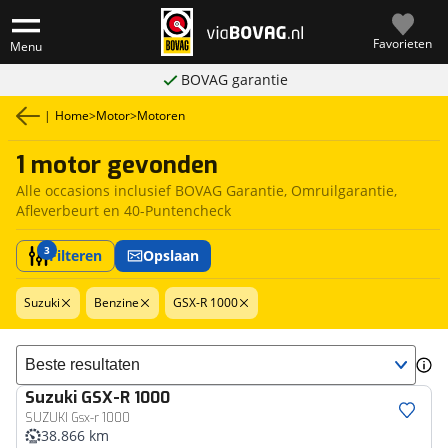
Favorieten
Menu
BOVAG garantie
|
Home
>
Motor
>
Motoren
1 motor gevonden
Alle occasions inclusief BOVAG Garantie, Omruilgarantie,
Afleverbeurt en 40-Puntencheck
3
Filteren
Opslaan
Suzuki
Benzine
GSX-R 1000
Sorteer resultaten
Suzuki
GSX-R 1000
SUZUKI Gsx-r 1000
38.866 km