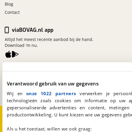
Blog
Contact
viaBOVAG.nl app
Altijd het meest recente aanbod bij de hand.
Download 'm nu.
viaBOVAG.nl
Kosterijland
15
3981 AJ
Bunnik
Verantwoord gebruik van uw gegevens
Een initiatief van
BOVAG
Wij en
onze 1022 partners
verwerken je persoonl
technologieën zoals cookies om informatie op uw a
gepersonaliseerde advertenties en content, metingen
Over viaBOVAG.nl
Disclaimer- en Privacyverklaring
productontwikkeling. U kunt kiezen wie uw gegevens gebr
Cookievoorkeuren
Vacatures
Als u het toestaat, willen we ook graag: