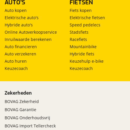
AUTO'S
FIETSEN
Auto kopen
Fiets kopen
Elektrische auto's
Elektrische fietsen
Hybride auto's
Speed pedelecs
Online Autoverkoopservice
Stadsfiets
Inruilwaarde berekenen
Racefiets
Auto financieren
Mountainbike
Auto verzekeren
Hybride fiets
Auto huren
Keuzehulp e-bike
Keuzecoach
Keuzecoach
Zekerheden
BOVAG Zekerheid
BOVAG Garantie
BOVAG Onderhoudsvrij
BOVAG Import Tellercheck