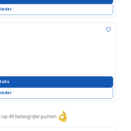
bieder
tails
bieder
op 40 belangrijke punten