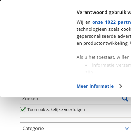
Auto
Fiets
Moto
Verantwoord gebruik 
Wij en
onze 1022 partn
<
Terug
|
Home
>
Motor
>
Motoren
>
Naked
technologieën zoals cook
gepersonaliseerde advert
We hebben 11 motoren voor je gev
en productontwikkeling. 
Alle occasions inclusief BOVAG Garantie, Omruilgaran
Als u het toestaat, wille
Puntencheck
Informatie verzam
zijn
Uw apparaat id
Basisgegevens
Meer informatie
(fingerprinting)
Lees meer over hoe uw
Zoeken
detailgedeelte
in. U k
Cookieverklaring.
Toon ook zakelijke voertuigen
Met cookies en vergelij
Categorie
Functionele cookies zorg