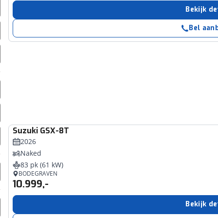
erbeteren. We tonen je graag relevante advertenties en geb
Bekijk de
ag op en buiten onze website volgt – uiteraard op anoni
Bel aan
laimer en privacyverklaring
. Als je weigert, plaatsen we a
che cookies. Je voorkeuren kun je later altijd aan
Suzuki
GSX-8T
2026
Naked
83 pk (61 kW)
BODEGRAVEN
10.999,-
Bekijk de