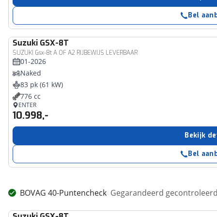
Bel aan
Suzuki
GSX-8T
SUZUKI Gsx-8t A OF A2 RIJBEWIJS LEVERBAAR
01-2026
Naked
83 pk (61 kW)
776 cc
ENTER
10.998,-
Bekijk de
Bel aan
BOVAG 40-Puntencheck
Gegarandeerd gecontroleerd 
Suzuki
GSX-8T