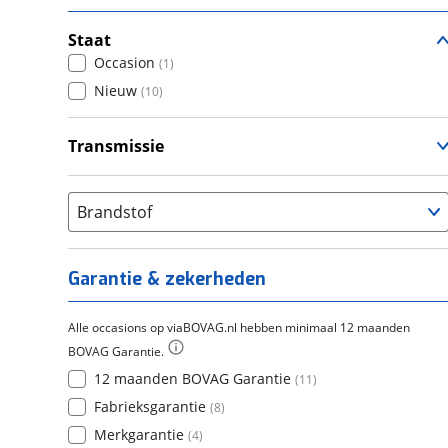
Staat
Occasion
(
1
)
Nieuw
(
10
)
Transmissie
Handgeschakeld
(
11
)
Brandstof
Garantie & zekerheden
Alle occasions op viaBOVAG.nl hebben minimaal 12 maanden
BOVAG Garantie.
12 maanden BOVAG Garantie
(
11
)
Fabrieksgarantie
(
8
)
Merkgarantie
(
4
)