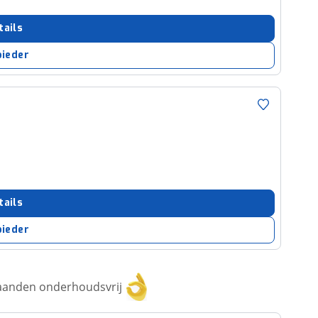
tails
bieder
tails
bieder
aanden onderhoudsvrij