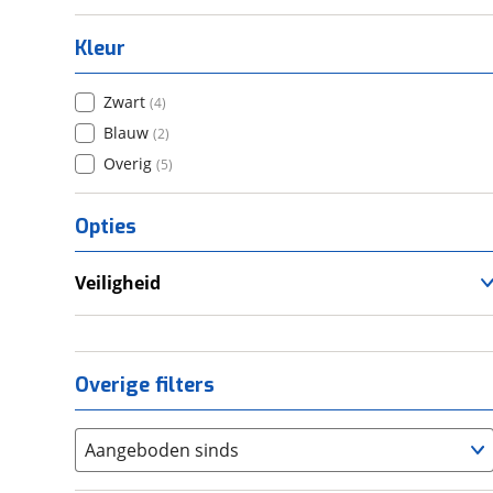
Kleur
Zwart
(
4
)
Blauw
(
2
)
Overig
(
5
)
Opties
Veiligheid
Anti Blokkeer Systeem (ABS)
Overige filters
Aangeboden sinds