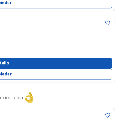
bieder
tails
bieder
or omruilen