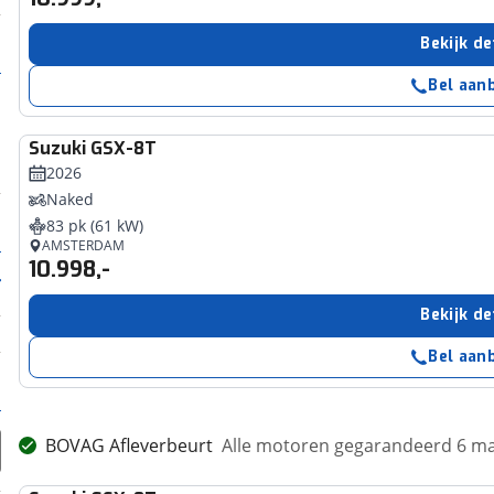
Bekijk de
Bel aan
Suzuki
GSX-8T
2026
Naked
83 pk (61 kW)
AMSTERDAM
10.998,-
Bekijk de
Bel aan
BOVAG Afleverbeurt
Alle motoren gegarandeerd 6 m