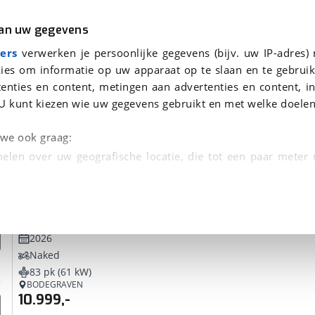
r
Kampeer
van uw gegevens
ers
verwerken je persoonlijke gegevens (bijv. uw IP-adres)
ies om informatie op uw apparaat op te slaan en te gebruik
enties en content, metingen aan advertenties en content, in
onden
U kunt kiezen wie uw gegevens gebruikt en met welke doelen
tie, Afleverbeurt en 40-
n we ook graag:
elen over uw geografische locatie, die tot een paar meter
entificeren door het actief te scannen op specifieke
Suzuki
GSX-8T
 persoonlijke gegevens worden verwerkt en stel uw voo
2026
unt uw toestemming op elk moment wijzigen of in
Naked
83 pk (61 kW)
BODEGRAVEN
kbare technieken zorgen we voor een betere en meer persoon
10.999,-
en ervoor dat de website goed werkt. Ook gebruiken we anal