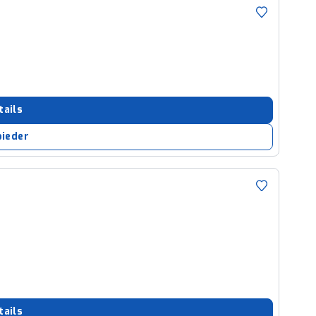
tails
bieder
tails