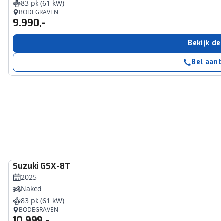
83 pk (61 kW)
BODEGRAVEN
9.990,-
Bekijk de
Bel aan
Suzuki
GSX-8T
2025
Naked
83 pk (61 kW)
BODEGRAVEN
10.999,-