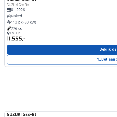
SUZUKI Gsx-8tt
01-2026
Naked
113 pk (83 kW)
776 cc
ENTER
11.555,-
Bekijk de
Bel aan
SUZUKI
Gsx-8t