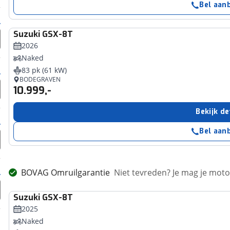
Bel aan
Suzuki
GSX-8T
2026
Naked
83 pk (61 kW)
BODEGRAVEN
10.999,-
Bekijk de
Bel aan
BOVAG Omruilgarantie
Niet tevreden? Je mag je mot
Suzuki
GSX-8T
2025
Naked