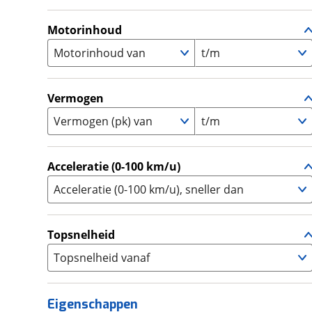
A
(
11
)
Supermotard
(
0
)
A1
(
0
)
Motorinhoud
Supersport
(
0
)
A2
(
0
)
Motorinhoud van
t/m
Tourer
(
2
)
Touring Enduro
(
0
)
Trial
(
0
)
Vermogen
Trike
(
0
)
Vermogen (pk) van
t/m
Zijspan
(
0
)
Acceleratie (0-100 km/u)
Acceleratie (0-100 km/u), sneller dan
Topsnelheid
Topsnelheid vanaf
Eigenschappen