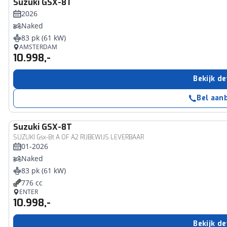
Suzuki
GSX-8T
2026
Naked
83 pk (61 kW)
AMSTERDAM
10.998,-
Bekijk de
Bel aan
Suzuki
GSX-8T
SUZUKI Gsx-8t A OF A2 RIJBEWIJS LEVERBAAR
01-2026
Naked
83 pk (61 kW)
776 cc
ENTER
10.998,-
Bekijk de