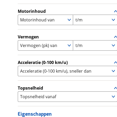
A
(
0
)
Supermotard
(
0
)
A1
(
0
)
Motorinhoud
Supersport
(
2
)
A2
(
0
)
Motorinhoud van
t/m
Tourer
(
0
)
Touring Enduro
(
0
)
Trial
(
0
)
Vermogen
Trike
(
0
)
Vermogen (pk) van
t/m
Zijspan
(
0
)
Acceleratie (0-100 km/u)
Acceleratie (0-100 km/u), sneller dan
Topsnelheid
Topsnelheid vanaf
Eigenschappen