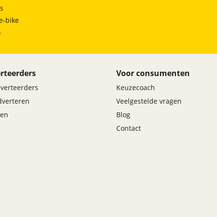
ts
e-bike
h
rteerders
Voor consumenten
dverteerders
Keuzecoach
adverteren
Veelgestelde vragen
en
Blog
Contact