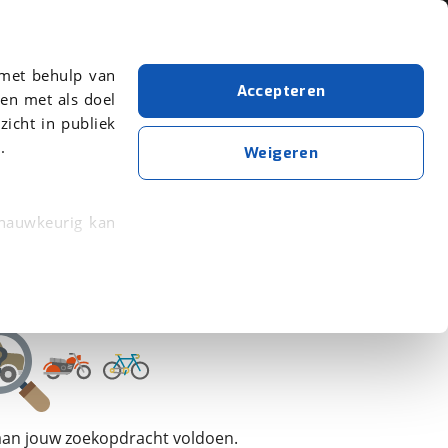
Over viaBOVAG.nl
 met behulp van
Accepteren
en met als doel
zicht in publiek
.
Naked
QJMotor
SRK 921 RR
Weigeren
Wis alle filters
Zoekopdracht opslaan
 nauwkeurig kan
 eigenschappen
rkeuren in het
trekken in de
lijke ervaring.
 aan jouw zoekopdracht voldoen.
ytische cookies