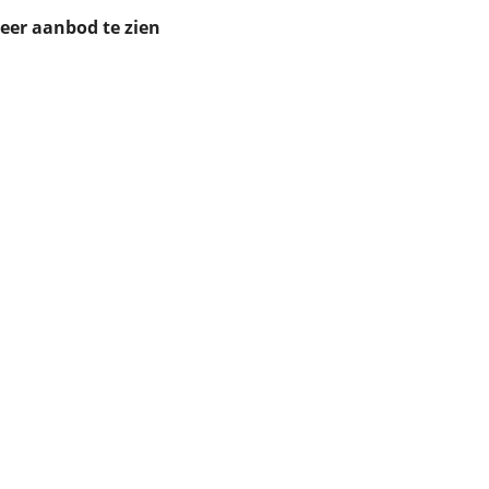
ruiken daarvoor
meer aanbod te zien
eme basis. Meer
lleen functionele
passen via de