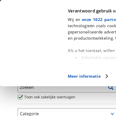
Auto
Fiets
Moto
Verantwoord gebruik 
Wij en
onze 1022 partn
<
Terug
|
Home
>
Motor
>
Motoren
>
Naked
technologieën zoals cook
gepersonaliseerde advert
We hebben 0 motoren voor je gev
en productontwikkeling. 
Alle occasions inclusief BOVAG Garantie, Omruilgaran
Als u het toestaat, wille
Puntencheck
Informatie verzam
zijn
Uw apparaat id
Basisgegevens
Meer informatie
(fingerprinting)
Lees meer over hoe uw
Zoeken
detailgedeelte
in. U k
Cookieverklaring.
Toon ook zakelijke voertuigen
Met cookies en vergelij
Categorie
Functionele cookies zorg