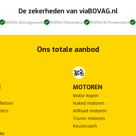
De zekerheden van viaBOVAG.nl
BOVAG Omruilgarantie
BOVAG Afleverbeurt
BOVAG 40-Puntencheck
Ons totale aanbod
N
MOTOREN
Motor kopen
fietsen
Naked motoren
lecs
AllRoad motoren
Tourer motoren
Keuzecoach
ke