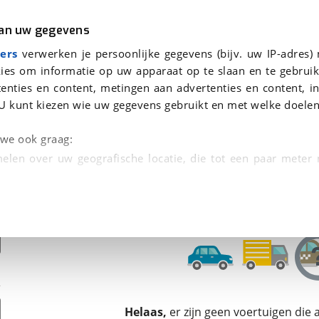
r
Kampeer
van uw gegevens
ers
verwerken je persoonlijke gegevens (bijv. uw IP-adres)
ies om informatie op uw apparaat op te slaan en te gebruik
enties en content, metingen aan advertenties en content, in
onden
U kunt kiezen wie uw gegevens gebruikt en met welke doelen
tie, Afleverbeurt en 40-
n we ook graag:
elen over uw geografische locatie, die tot een paar meter
entificeren door het actief te scannen op specifieke
 persoonlijke gegevens worden verwerkt en stel uw voo
unt uw toestemming op elk moment wijzigen of in
kbare technieken zorgen we voor een betere en meer persoon
Helaas,
er zijn geen voertuigen die
en ervoor dat de website goed werkt. Ook gebruiken we anal