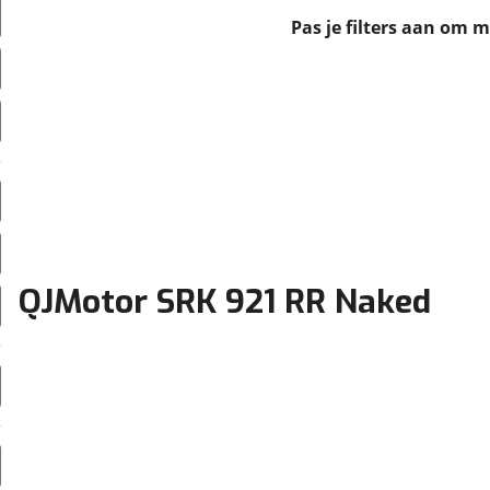
erbeteren. We tonen je graag relevante advertenties en geb
Pas je filters aan om 
ag op en buiten onze website volgt – uiteraard op anoni
laimer en privacyverklaring
. Als je weigert, plaatsen we a
che cookies. Je voorkeuren kun je later altijd aan
QJMotor SRK 921 RR Naked