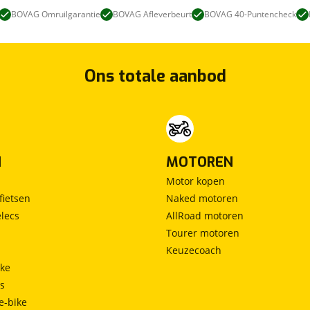
BOVAG Omruilgarantie
BOVAG Afleverbeurt
BOVAG 40-Puntencheck
Ons totale aanbod
N
MOTOREN
Motor kopen
fietsen
Naked motoren
lecs
AllRoad motoren
Tourer motoren
Keuzecoach
ke
ts
e-bike