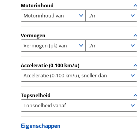
A1
(
0
)
Motorinhoud
Supersport
(
2
)
A2
(
0
)
Motorinhoud van
Tourer
t/m
(
0
)
Touring Enduro
(
0
)
Trial
(
0
)
Vermogen
Trike
(
0
)
Vermogen (pk) van
t/m
Zijspan
(
0
)
Acceleratie (0-100 km/u)
Acceleratie (0-100 km/u), sneller dan
Topsnelheid
Topsnelheid vanaf
Eigenschappen