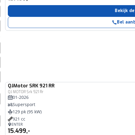
erbeteren. We tonen je graag relevante advertenties en geb
Bekijk de
ag op en buiten onze website volgt – uiteraard op anoni
laimer en privacyverklaring
. Als je weigert, plaatsen we a
Bel aan
che cookies. Je voorkeuren kun je later altijd aan
QJMotor
SRK 921 RR
QJ MOTOR Srk 921 Rr
01-2026
Supersport
129 pk (95 kW)
921 cc
ENTER
15.499,-