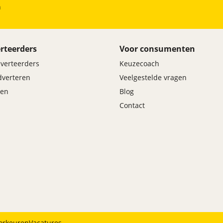
h
rteerders
Voor consumenten
dverteerders
Keuzecoach
adverteren
Veelgestelde vragen
en
Blog
Contact
orkeuren
Vacatures