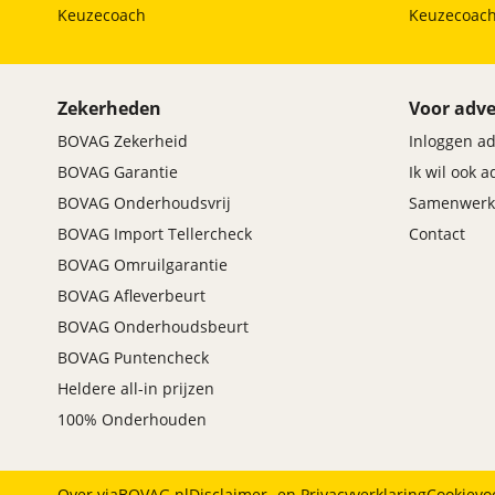
Keuzecoach
Keuzecoac
Zekerheden
Voor adve
BOVAG Zekerheid
Inloggen a
BOVAG Garantie
Ik wil ook 
BOVAG Onderhoudsvrij
Samenwerk
BOVAG Import Tellercheck
Contact
BOVAG Omruilgarantie
BOVAG Afleverbeurt
BOVAG Onderhoudsbeurt
BOVAG Puntencheck
Heldere all-in prijzen
100% Onderhouden
Over viaBOVAG.nl
Disclaimer- en Privacyverklaring
Cookievo