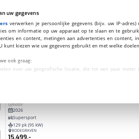
r
Kampeer
van uw gegevens
ers
verwerken je persoonlijke gegevens (bijv. uw IP-adres)
ies om informatie op uw apparaat op te slaan en te gebruik
enties en content, metingen aan advertenties en content, in
onden
U kunt kiezen wie uw gegevens gebruikt en met welke doelen
tie, Afleverbeurt en 40-
n we ook graag:
elen over uw geografische locatie, die tot een paar meter
entificeren door het actief te scannen op specifieke
QJMotor
SRK 921 RR
 persoonlijke gegevens worden verwerkt en stel uw voo
Qjmotor
unt uw toestemming op elk moment wijzigen of in
2026
Supersport
129 pk (95 kW)
kbare technieken zorgen we voor een betere en meer persoon
BODEGRAVEN
15.499,-
en ervoor dat de website goed werkt. Ook gebruiken we anal