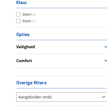
Kleur
Zwart
(
1
)
Rood
(
1
)
Opties
Veiligheid
Anti Blokkeer Systeem (ABS)
Comfort
Cruise Control
Overige filters
Aangeboden sinds