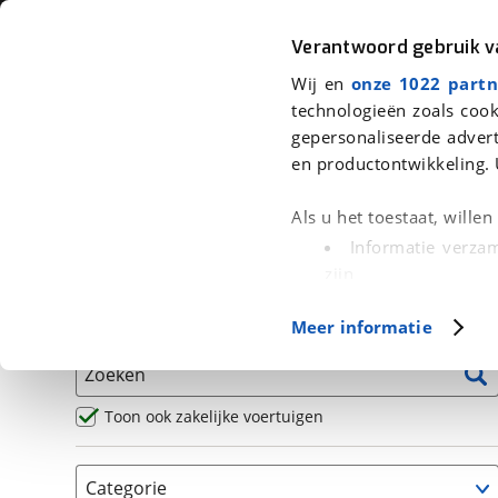
Auto
Fiets
Moto
Verantwoord gebruik 
Wij en
onze 1022 partn
<
Terug
|
Home
>
Motor
>
Motoren
technologieën zoals cook
gepersonaliseerde advert
We hebben 2 motoren voor je gev
en productontwikkeling. 
Alle occasions inclusief BOVAG Garantie, Omruilgaran
Als u het toestaat, wille
Puntencheck
Informatie verzam
zijn
Uw apparaat id
Basisgegevens
Meer informatie
(fingerprinting)
Lees meer over hoe uw
Zoeken
detailgedeelte
in. U k
Cookieverklaring.
Toon ook zakelijke voertuigen
Met cookies en vergelij
Categorie
Functionele cookies zorg