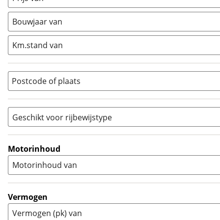
Minibike
(
0
)
Bouwjaar van
Motorscooter
(
0
)
Naked
(
1
)
Km.stand van
Overig
(
0
)
Quad
(
0
)
Postcode of plaats
Racer
(
0
)
Rally
(
0
)
Sport
(
0
)
Geschikt voor rijbewijstype
Sport Touring
(
0
)
A
(
1
)
Supermotard
(
0
)
A1
(
0
)
Motorinhoud
Supersport
(
0
)
A2
(
0
)
Motorinhoud van
Tourer
(
0
)
Touring Enduro
(
0
)
Trial
(
0
)
Vermogen
Trike
(
0
)
Vermogen (pk) van
Zijspan
(
0
)