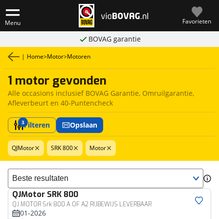
Favorieten
Menu
BOVAG garantie
|
Home
>
Motor
>
Motoren
1 motor gevonden
Alle occasions inclusief BOVAG Garantie, Omruilgarantie,
Afleverbeurt en 40-Puntencheck
3
Filteren
Opslaan
QJMotor
SRK 800
Motor
Sorteer resultaten
QJMotor
SRK 800
QJ MOTOR Srk 800 A OF A2 RIJBEWIJS LEVERBAAR
01-2026