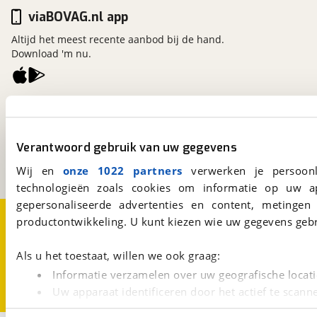
viaBOVAG.nl app
Altijd het meest recente aanbod bij de hand.
Download 'm nu.
viaBOVAG.nl
Kosterijland
15
3981 AJ
Bunnik
Verantwoord gebruik van uw gegevens
Een initiatief van
BOVAG
Wij en
onze 1022 partners
verwerken je persoonl
technologieën zoals cookies om informatie op uw a
gepersonaliseerde advertenties en content, metingen
Over viaBOVAG.nl
Disclaimer- en Privacyverklaring
productontwikkeling. U kunt kiezen wie uw gegevens gebr
Cookievoorkeuren
Vacatures
Als u het toestaat, willen we ook graag:
Informatie verzamelen over uw geografische locati
Uw apparaat identificeren door het actief te scann
Lees meer over hoe uw persoonlijke gegevens worden ve