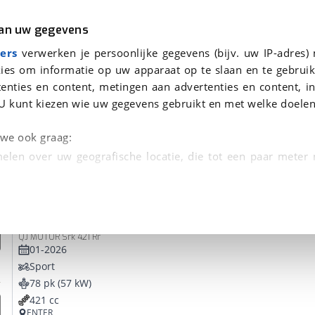
r
Kampeer
van uw gegevens
ers
verwerken je persoonlijke gegevens (bijv. uw IP-adres)
ies om informatie op uw apparaat op te slaan en te gebruik
enties en content, metingen aan advertenties en content, in
en
U kunt kiezen wie uw gegevens gebruikt en met welke doelen
tie, Afleverbeurt en 40-
n we ook graag:
elen over uw geografische locatie, die tot een paar meter
entificeren door het actief te scannen op specifieke
QJMotor
SRK 421 RR
 persoonlijke gegevens worden verwerkt en stel uw voo
QJ MOTOR Srk 421 Rr
unt uw toestemming op elk moment wijzigen of in
01-2026
Sport
78 pk (57 kW)
kbare technieken zorgen we voor een betere en meer persoon
421 cc
en ervoor dat de website goed werkt. Ook gebruiken we anal
ENTER