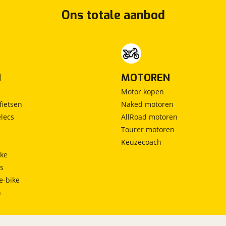
Ons totale aanbod
N
MOTOREN
Motor kopen
fietsen
Naked motoren
lecs
AllRoad motoren
Tourer motoren
Keuzecoach
ke
ts
e-bike
h