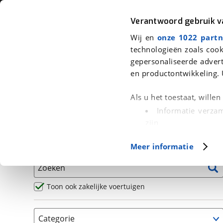
Auto
Fiets
Moto
Verantwoord gebruik 
Wij en
onze 1022 partn
<
Terug
|
Home
>
Motor
>
Motoren
>
Sport
technologieën zoals cook
gepersonaliseerde advert
We hebben 1 motor voor je gevond
en productontwikkeling. 
Alle occasions inclusief BOVAG Garantie, Omruilgaran
Als u het toestaat, wille
Puntencheck
Informatie verzam
zijn
Uw apparaat id
Basisgegevens
Meer informatie
(fingerprinting)
Lees meer over hoe uw
Zoeken
detailgedeelte
in. U k
Cookieverklaring.
Toon ook zakelijke voertuigen
Met cookies en vergelij
Categorie
Functionele cookies zorg