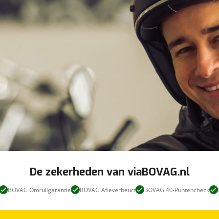
De zekerheden van viaBOVAG.nl
BOVAG Omruilgarantie
BOVAG Afleverbeurt
BOVAG 40-Puntencheck