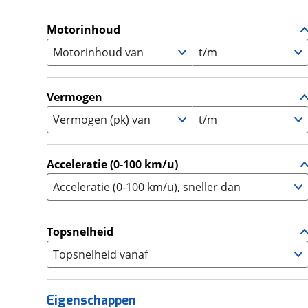
A
(
1
)
Supermotard
(
0
)
A1
(
0
)
Motorinhoud
Supersport
(
0
)
A2
(
0
)
Motorinhoud van
t/m
Tourer
(
0
)
Touring Enduro
(
0
)
Trial
(
0
)
Vermogen
Trike
(
0
)
Vermogen (pk) van
t/m
Zijspan
(
0
)
Acceleratie (0-100 km/u)
Acceleratie (0-100 km/u), sneller dan
Topsnelheid
Topsnelheid vanaf
Eigenschappen