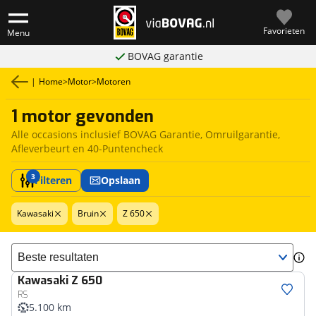
Favorieten
Menu
BOVAG garantie
|
Home
>
Motor
>
Motoren
1 motor gevonden
Alle occasions inclusief BOVAG Garantie, Omruilgarantie,
Afleverbeurt en 40-Puntencheck
3
Filteren
Opslaan
Kawasaki
Bruin
Z 650
Sorteer resultaten
Kawasaki
Z 650
RS
5.100 km