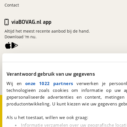
Contact
viaBOVAG.nl app
Altijd het meest recente aanbod bij de hand.
Download 'm nu.
viaBOVAG.nl
Kosterijland
15
3981 AJ
Bunnik
Verantwoord gebruik van uw gegevens
Een initiatief van
BOVAG
Wij en
onze 1022 partners
verwerken je persoonl
technologieën zoals cookies om informatie op uw a
gepersonaliseerde advertenties en content, metingen
Over viaBOVAG.nl
Disclaimer- en Privacyverklaring
productontwikkeling. U kunt kiezen wie uw gegevens gebr
Cookievoorkeuren
Vacatures
Als u het toestaat, willen we ook graag:
Informatie verzamelen over uw geografische locati