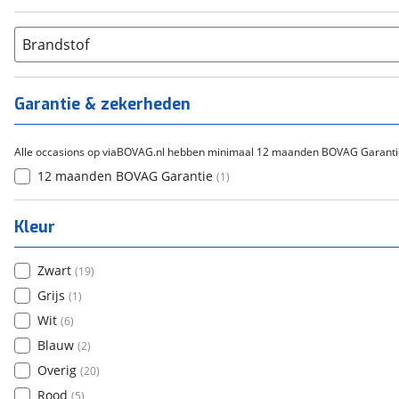
Handgeschakeld
(
1
)
Brandstof
Garantie & zekerheden
Alle occasions op viaBOVAG.nl hebben minimaal 12 maanden BOVAG Garanti
12 maanden BOVAG Garantie
(
1
)
Kleur
Zwart
(
19
)
Grijs
(
1
)
Wit
(
6
)
Blauw
(
2
)
Overig
(
20
)
Rood
(
5
)