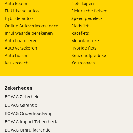
Auto kopen
Fiets kopen
Elektrische auto's
Elektrische fietsen
Hybride auto's
Speed pedelecs
Online Autoverkoopservice
Stadsfiets
Inruilwaarde berekenen
Racefiets
Auto financieren
Mountainbike
Auto verzekeren
Hybride fiets
Auto huren
Keuzehulp e-bike
Keuzecoach
Keuzecoach
Zekerheden
BOVAG Zekerheid
BOVAG Garantie
BOVAG Onderhoudsvrij
BOVAG Import Tellercheck
BOVAG Omruilgarantie