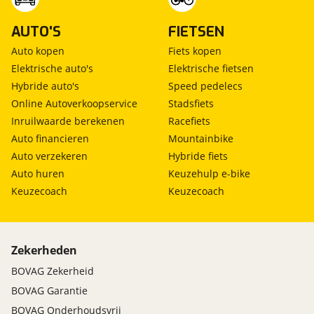
AUTO'S
FIETSEN
Auto kopen
Fiets kopen
Elektrische auto's
Elektrische fietsen
Hybride auto's
Speed pedelecs
Online Autoverkoopservice
Stadsfiets
Inruilwaarde berekenen
Racefiets
Auto financieren
Mountainbike
Auto verzekeren
Hybride fiets
Auto huren
Keuzehulp e-bike
Keuzecoach
Keuzecoach
Zekerheden
BOVAG Zekerheid
BOVAG Garantie
BOVAG Onderhoudsvrij