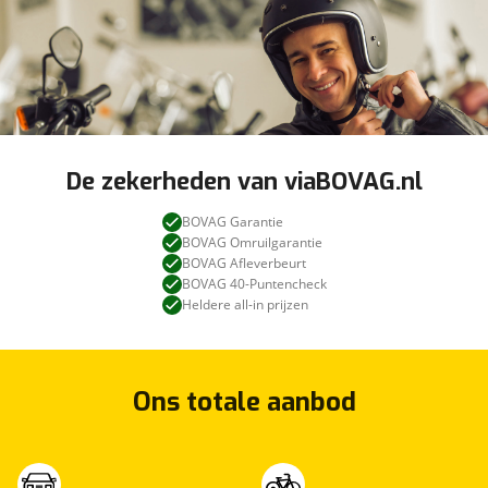
De zekerheden van viaBOVAG.nl
BOVAG Garantie
BOVAG Omruilgarantie
BOVAG Afleverbeurt
BOVAG 40-Puntencheck
Heldere all-in prijzen
Ons totale aanbod