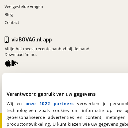
Veelgestelde vragen
Blog
Contact
viaBOVAG.nl app
Altijd het meest recente aanbod bij de hand.
Download 'm nu.
viaBOVAG.nl
Kosterijland
15
3981 AJ
Bunnik
Verantwoord gebruik van uw gegevens
Een initiatief van
BOVAG
Wij en
onze 1022 partners
verwerken je persoonl
technologieën zoals cookies om informatie op uw a
gepersonaliseerde advertenties en content, metingen
Over viaBOVAG.nl
Disclaimer- en Privacyverklaring
productontwikkeling. U kunt kiezen wie uw gegevens gebr
Cookievoorkeuren
Vacatures