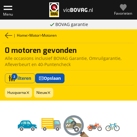
Favorieten
Menu
BOVAG garantie
|
Home
>
Motor
>
Motoren
0 motoren gevonden
Alle occasions inclusief BOVAG Garantie, Omruilgarantie,
Afleverbeurt en 40-Puntencheck
2
Filteren
Opslaan
Husqvarna
Nieuw