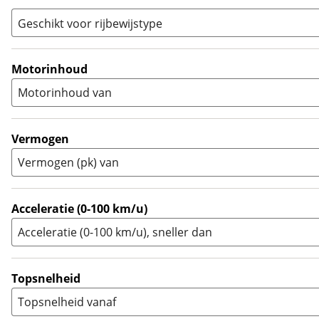
Sport
(
0
)
Geschikt voor rijbewijstype
Sport Touring
(
0
)
A
(
7
)
Supermotard
(
0
)
A1
(
0
)
Motorinhoud
Supersport
(
0
)
A2
(
0
)
Motorinhoud van
Tourer
(
0
)
Touring Enduro
(
0
)
Trial
(
0
)
Vermogen
Trike
(
0
)
Vermogen (pk) van
Zijspan
(
0
)
Acceleratie (0-100 km/u)
Acceleratie (0-100 km/u), sneller dan
Topsnelheid
Topsnelheid vanaf