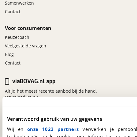
Samenwerken
Contact
Voor consumenten
Keuzecoach
Veelgestelde vragen
Blog
Contact
viaBOVAG.nl app
Altijd het meest recente aanbod bij de hand.
Download 'm nu.
Verantwoord gebruik van uw gegevens
viaBOVAG.nl
Wij en
onze 1022 partners
verwerken je persoonl
Kosterijland
15
3981 AJ
Bunnik
technologieën zoals cookies om informatie op uw a