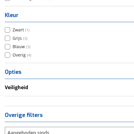
Kleur
Zwart
(
1
)
Grijs
(
3
)
Blauw
(
3
)
Overig
(
4
)
Opties
Veiligheid
Anti Blokkeer Systeem (ABS)
Tractie Controle Systeem (TCS)
Overige filters
Aangeboden sinds