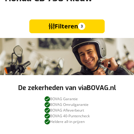
Filteren
3
De zekerheden van viaBOVAG.nl
BOVAG Garantie
BOVAG Omruilgarantie
BOVAG Afleverbeurt
BOVAG 40-Puntencheck
Heldere all-in prijzen