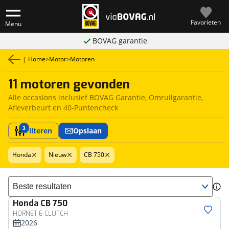
Favorieten
Menu
BOVAG garantie
|
Home
>
Motor
>
Motoren
11 motoren gevonden
Alle occasions inclusief BOVAG Garantie, Omruilgarantie,
Afleverbeurt en 40-Puntencheck
3
Filteren
Opslaan
Honda
Nieuw
CB 750
Sorteer resultaten
Honda
CB 750
HORNET E-CLUTCH
2026