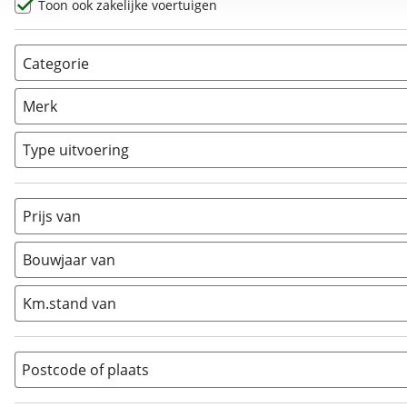
Toon ook zakelijke voertuigen
Categorie
AllRoad
(
2
)
Merk
Chopper
(
0
)
Classic
(
0
)
Type uitvoering
Crosser
(
0
)
Cruiser
(
0
)
Prijs van
Enduro
(
0
)
Minibike
(
0
)
Bouwjaar van
Motorscooter
(
0
)
Naked
(
9
)
Km.stand van
Overig
(
0
)
Quad
(
0
)
Postcode of plaats
Racer
(
0
)
Rally
(
0
)