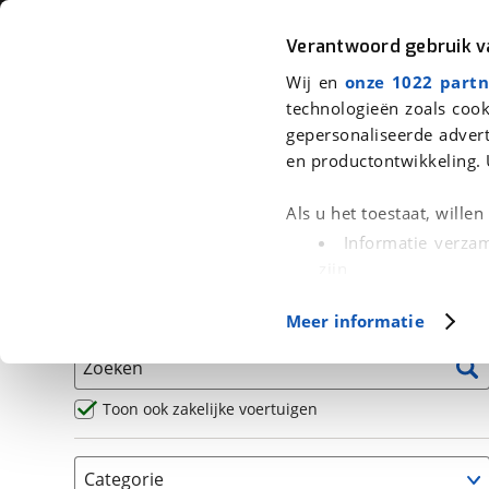
Auto
Fiets
Moto
Verantwoord gebruik 
Wij en
onze 1022 partn
<
Terug
|
Home
>
Motor
>
Motoren
technologieën zoals cook
gepersonaliseerde advert
We hebben 5 motoren voor je gev
en productontwikkeling. 
Alle occasions inclusief BOVAG Garantie, Omruilgaran
Als u het toestaat, wille
Puntencheck
Informatie verzam
zijn
Uw apparaat id
Basisgegevens
Meer informatie
(fingerprinting)
Lees meer over hoe uw
Zoeken
detailgedeelte
in. U k
Cookieverklaring.
Toon ook zakelijke voertuigen
Met cookies en vergelij
Categorie
Functionele cookies zorg