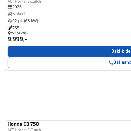
ACT Hornet E-Clutch
2026
Naked
92 pk (68 kW)
755 cc
WAALWIJK
9.999,-
Bekijk de
Bel aan
Honda
CB 750
ACT Hornet E-Clutch