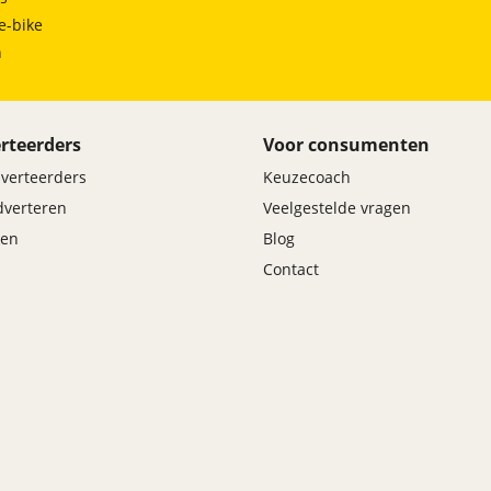
e-bike
h
rteerders
Voor consumenten
dverteerders
Keuzecoach
adverteren
Veelgestelde vragen
en
Blog
Contact