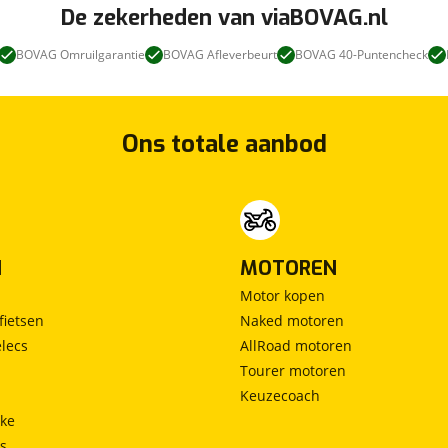
De zekerheden van viaBOVAG.nl
BOVAG Omruilgarantie
BOVAG Afleverbeurt
BOVAG 40-Puntencheck
Ons totale aanbod
N
MOTOREN
Motor kopen
fietsen
Naked motoren
lecs
AllRoad motoren
Tourer motoren
Keuzecoach
ke
ts