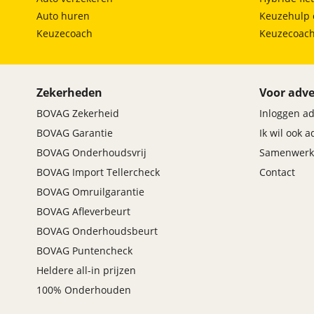
Auto huren
Keuzehulp 
Keuzecoach
Keuzecoac
Zekerheden
Voor adve
BOVAG Zekerheid
Inloggen a
BOVAG Garantie
Ik wil ook 
BOVAG Onderhoudsvrij
Samenwerk
BOVAG Import Tellercheck
Contact
BOVAG Omruilgarantie
BOVAG Afleverbeurt
BOVAG Onderhoudsbeurt
BOVAG Puntencheck
Heldere all-in prijzen
100% Onderhouden