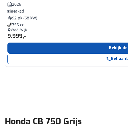
2026
Naked
92 pk (68 kW)
755 cc
WAALWIJK
9.999,-
Bekijk de
Bel aan
Honda CB 750 Grijs