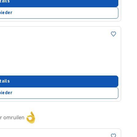
tails
bieder
tails
bieder
or omruilen