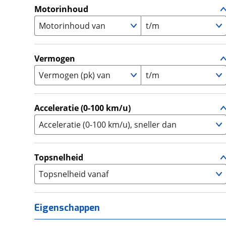
A1
(
0
)
Motorinhoud
Supersport
(
0
)
A2
(
1
)
Motorinhoud van
Tourer
t/m
(
1
)
Touring Enduro
(
0
)
Trial
(
0
)
Vermogen
Trike
(
0
)
Vermogen (pk) van
t/m
Zijspan
(
0
)
Acceleratie (0-100 km/u)
Acceleratie (0-100 km/u), sneller dan
Topsnelheid
Topsnelheid vanaf
Eigenschappen