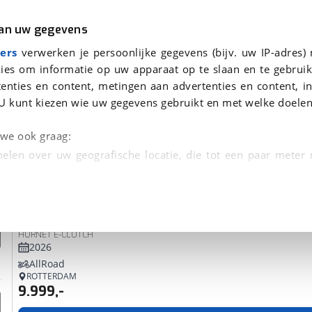
r
Kampeer
van uw gegevens
ers
verwerken je persoonlijke gegevens (bijv. uw IP-adres)
ies om informatie op uw apparaat op te slaan en te gebruik
enties en content, metingen aan advertenties en content, in
onden
U kunt kiezen wie uw gegevens gebruikt en met welke doelen
tie, Afleverbeurt en 40-
n we ook graag:
elen over uw geografische locatie, die tot een paar meter
entificeren door het actief te scannen op specifieke
Honda
CB 750
 persoonlijke gegevens worden verwerkt en stel uw voo
HORNET E-CLUTCH
unt uw toestemming op elk moment wijzigen of in
2026
AllRoad
ROTTERDAM
9.999,-
kbare technieken zorgen we voor een betere en meer persoon
en ervoor dat de website goed werkt. Ook gebruiken we anal