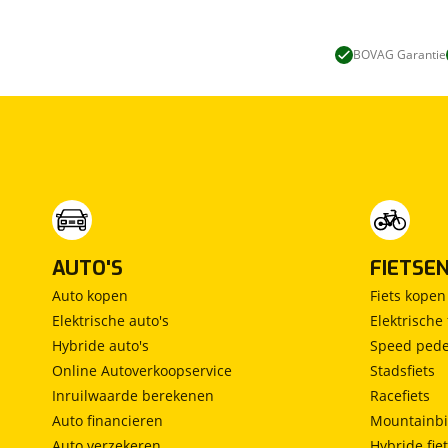
BOVAG Garantie
AUTO'S
FIETSE
Auto kopen
Fiets kopen
Elektrische auto's
Elektrische 
Hybride auto's
Speed pede
Online Autoverkoopservice
Stadsfiets
Inruilwaarde berekenen
Racefiets
Auto financieren
Mountainbi
Auto verzekeren
Hybride fie