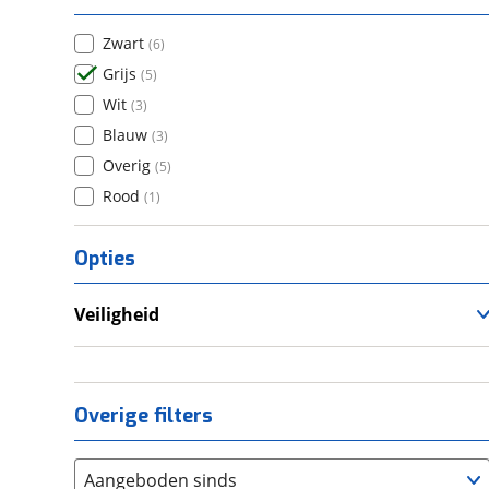
Zwart
(
6
)
Grijs
(
5
)
Wit
(
3
)
Blauw
(
3
)
Overig
(
5
)
Rood
(
1
)
Opties
Veiligheid
Anti Blokkeer Systeem (ABS)
Tractie Controle Systeem (TCS)
Overige filters
Aangeboden sinds