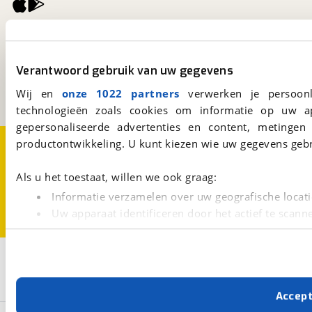
viaBOVAG.nl
Kosterijland
15
3981 AJ
Bunnik
Verantwoord gebruik van uw gegevens
Een initiatief van
Wij en
onze 1022 partners
verwerken je persoonl
BOVAG
technologieën zoals cookies om informatie op uw a
gepersonaliseerde advertenties en content, metingen
Over viaBOVAG.nl
Disclaimer- en Privacyverklaring
productontwikkeling. U kunt kiezen wie uw gegevens gebr
Cookievoorkeuren
Vacatures
Als u het toestaat, willen we ook graag:
Informatie verzamelen over uw geografische locati
Uw apparaat identificeren door het actief te scann
Lees meer over hoe uw persoonlijke gegevens worden ve
U kunt uw toestemming op elk moment wijzigen of intrekk
3
Opslaan
Met cookies en vergelijkbare technieken zorgen we voor 
Honda
Occasion
CB 300 R
Accep
cookies zorgen ervoor dat de website goed werkt. Ook g