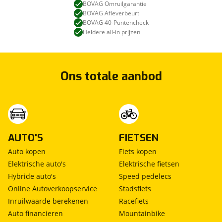
BOVAG Omruilgarantie
BOVAG Afleverbeurt
BOVAG 40-Puntencheck
Heldere all-in prijzen
Ons totale aanbod
AUTO'S
FIETSEN
Auto kopen
Fiets kopen
Elektrische auto's
Elektrische fietsen
Hybride auto's
Speed pedelecs
Online Autoverkoopservice
Stadsfiets
Inruilwaarde berekenen
Racefiets
Auto financieren
Mountainbike