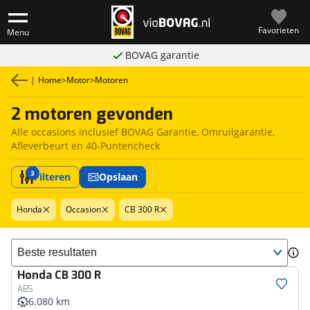
Favorieten
Menu
BOVAG garantie
|
Home
>
Motor
>
Motoren
2 motoren gevonden
Alle occasions inclusief BOVAG Garantie, Omruilgarantie,
Afleverbeurt en 40-Puntencheck
3
Filteren
Opslaan
Honda
Occasion
CB 300 R
Sorteer resultaten
Honda
CB 300 R
ABS
6.080 km