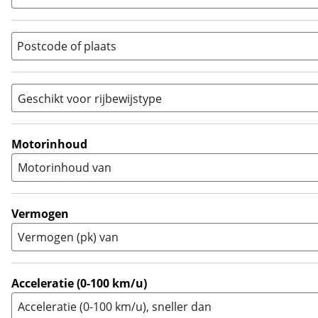
Overig
(
0
)
Quad
(
0
)
Postcode of plaats
Racer
(
0
)
Rally
(
0
)
Sport
(
0
)
Geschikt voor rijbewijstype
Sport Touring
(
0
)
A
(
0
)
Supermotard
(
0
)
A1
(
0
)
Motorinhoud
Supersport
(
0
)
A2
(
2
)
Motorinhoud van
Tourer
(
0
)
Touring Enduro
(
0
)
Trial
(
0
)
Vermogen
Trike
(
0
)
Vermogen (pk) van
Zijspan
(
0
)
Acceleratie (0-100 km/u)
Acceleratie (0-100 km/u), sneller dan