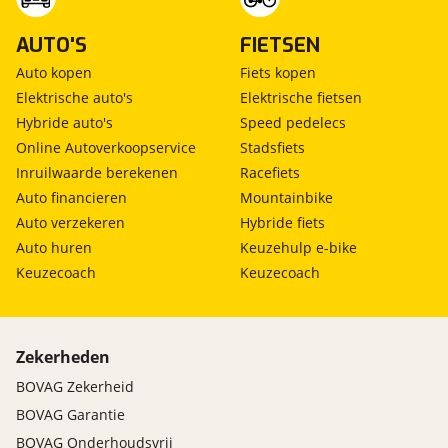
AUTO'S
FIETSEN
Auto kopen
Fiets kopen
Elektrische auto's
Elektrische fietsen
Hybride auto's
Speed pedelecs
Online Autoverkoopservice
Stadsfiets
Inruilwaarde berekenen
Racefiets
Auto financieren
Mountainbike
Auto verzekeren
Hybride fiets
Auto huren
Keuzehulp e-bike
Keuzecoach
Keuzecoach
Zekerheden
BOVAG Zekerheid
BOVAG Garantie
BOVAG Onderhoudsvrij