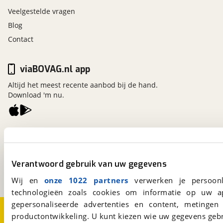
Veelgestelde vragen
Blog
Contact
viaBOVAG.nl app
Altijd het meest recente aanbod bij de hand.
Download 'm nu.
viaBOVAG.nl
Kosterijland
15
3981 AJ
Bunnik
Verantwoord gebruik van uw gegevens
Een initiatief van
BOVAG
Wij en
onze 1022 partners
verwerken je persoonl
technologieën zoals cookies om informatie op uw a
gepersonaliseerde advertenties en content, metingen
Over viaBOVAG.nl
Disclaimer- en Privacyverklaring
productontwikkeling. U kunt kiezen wie uw gegevens gebr
Cookievoorkeuren
Vacatures