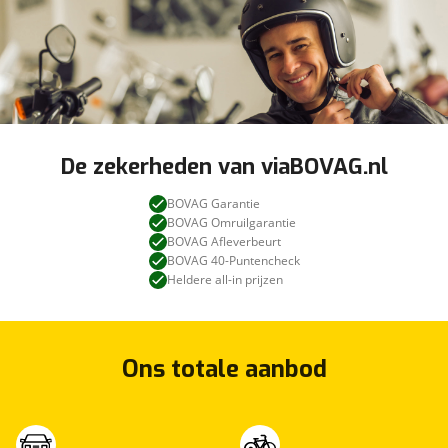
De zekerheden van viaBOVAG.nl
BOVAG Garantie
BOVAG Omruilgarantie
BOVAG Afleverbeurt
BOVAG 40-Puntencheck
Heldere all-in prijzen
Ons totale aanbod