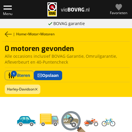
Favorieten
Menu
BOVAG garantie
|
Home
>
Motor
>
Motoren
0 motoren gevonden
Alle occasions inclusief BOVAG Garantie, Omruilgarantie,
Afleverbeurt en 40-Puntencheck
1
Filteren
Opslaan
Harley-Davidson