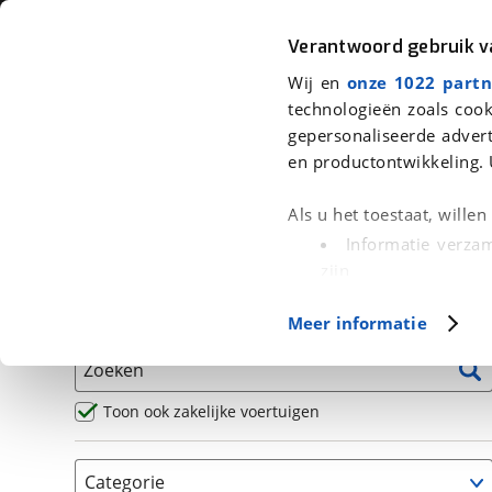
Auto
Fiets
Moto
Verantwoord gebruik 
Wij en
onze 1022 partn
<
Terug
|
Home
>
Motor
>
Motoren
>
Naked
technologieën zoals cook
gepersonaliseerde advert
We hebben 6 motoren voor je gev
en productontwikkeling. 
Alle occasions inclusief BOVAG Garantie, Omruilgaran
Als u het toestaat, wille
Puntencheck
Informatie verzam
zijn
Uw apparaat id
Basisgegevens
Meer informatie
(fingerprinting)
Lees meer over hoe uw
Zoeken
detailgedeelte
in. U k
Cookieverklaring.
Toon ook zakelijke voertuigen
Met cookies en vergelij
Categorie
Functionele cookies zorg