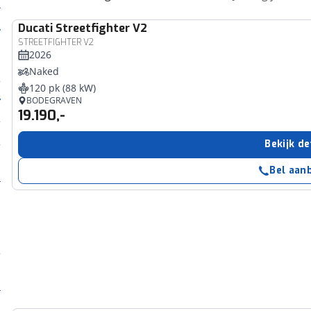
Ducati
Streetfighter V2
STREETFIGHTER V2
2026
Naked
120 pk (88 kW)
BODEGRAVEN
19.190,-
Bekijk de
Bel aan