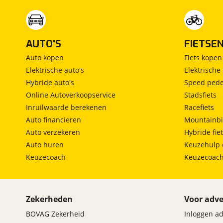
AUTO'S
FIETSE
Auto kopen
Fiets kopen
Elektrische auto's
Elektrische 
Hybride auto's
Speed pede
Online Autoverkoopservice
Stadsfiets
Inruilwaarde berekenen
Racefiets
Auto financieren
Mountainbi
Auto verzekeren
Hybride fie
Auto huren
Keuzehulp 
Keuzecoach
Keuzecoac
Zekerheden
Voor adve
BOVAG Zekerheid
Inloggen a