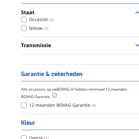
Staat
Occasion
(
3
)
Nieuw
(
3
)
Transmissie
Handgeschakeld
(
6
)
Garantie & zekerheden
Alle occasions op viaBOVAG.nl hebben minimaal 12 maanden
BOVAG Garantie.
12 maanden BOVAG Garantie
(
6
)
Kleur
Overig
(
1
)