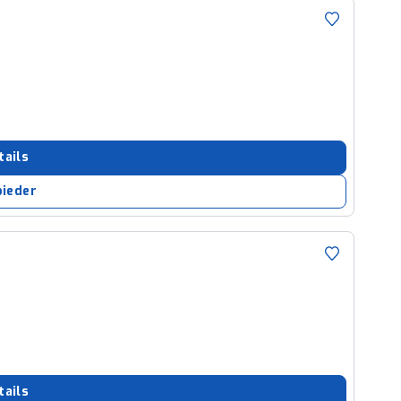
tails
bieder
tails