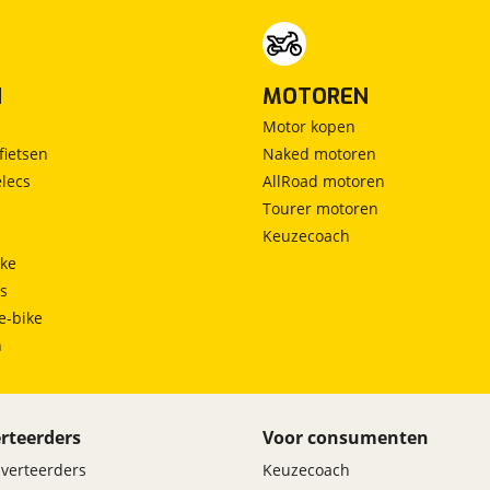
N
MOTOREN
Motor kopen
fietsen
Naked motoren
lecs
AllRoad motoren
Tourer motoren
Keuzecoach
ke
ts
e-bike
h
rteerders
Voor consumenten
dverteerders
Keuzecoach