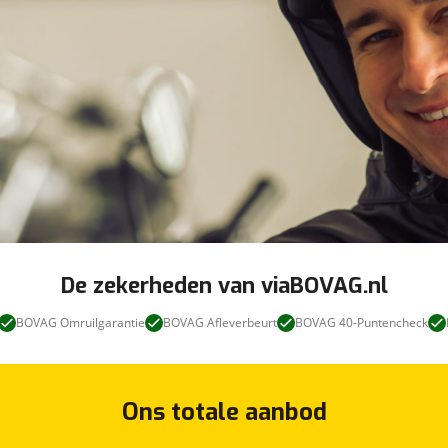
De zekerheden van viaBOVAG.nl
BOVAG Omruilgarantie
BOVAG Afleverbeurt
BOVAG 40-Puntencheck
Ons totale aanbod