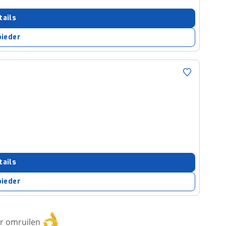
tails
bieder
tails
bieder
or omruilen