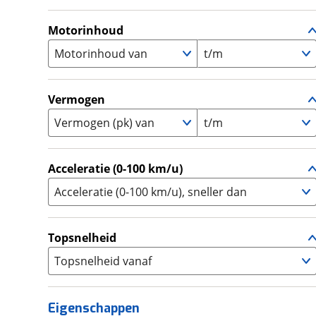
A
(
6
)
Supermotard
(
0
)
A1
(
0
)
Motorinhoud
Supersport
(
0
)
A2
(
0
)
Motorinhoud van
t/m
Tourer
(
0
)
Touring Enduro
(
0
)
Trial
(
0
)
Vermogen
Trike
(
0
)
Vermogen (pk) van
t/m
Zijspan
(
0
)
Acceleratie (0-100 km/u)
Acceleratie (0-100 km/u), sneller dan
Topsnelheid
Topsnelheid vanaf
Eigenschappen