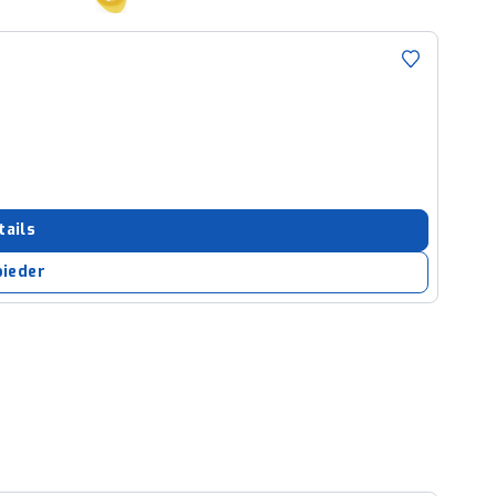
tails
bieder