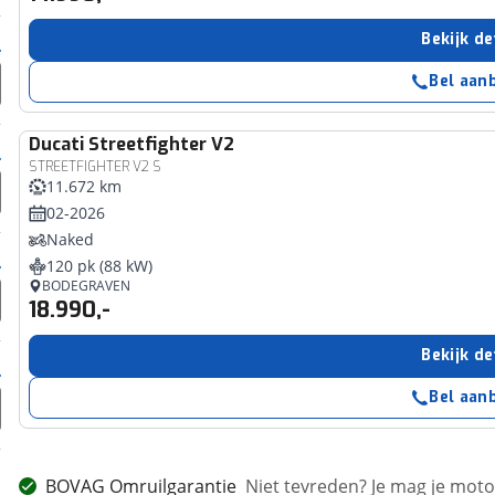
Bekijk de
Bel aan
Ducati
Streetfighter V2
STREETFIGHTER V2 S
11.672 km
02-2026
Naked
120 pk (88 kW)
BODEGRAVEN
18.990,-
Bekijk de
Bel aan
BOVAG Omruilgarantie
Niet tevreden? Je mag je mot