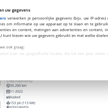
r
Kampeer
van uw gegevens
ers
verwerken je persoonlijke gegevens (bijv. uw IP-adres)
ies om informatie op uw apparaat op te slaan en te gebruik
enties en content, metingen aan advertenties en content, in
onden
U kunt kiezen wie uw gegevens gebruikt en met welke doelen
tie, Afleverbeurt en 40-
n we ook graag:
elen over uw geografische locatie, die tot een paar meter
entificeren door het actief te scannen op specifieke
Ducati
Streetfighter V2
 persoonlijke gegevens worden verwerkt en stel uw voo
STREETFIGHTER V2
unt uw toestemming op elk moment wijzigen of in
35.200 km
11-2022
Naked
kbare technieken zorgen we voor een betere en meer persoon
153 pk (113 kW)
en ervoor dat de website goed werkt. Ook gebruiken we anal
BODEGRAVEN