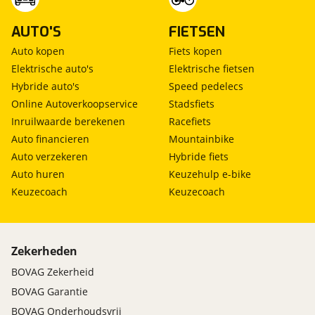
AUTO'S
FIETSEN
Auto kopen
Fiets kopen
Elektrische auto's
Elektrische fietsen
Hybride auto's
Speed pedelecs
Online Autoverkoopservice
Stadsfiets
Inruilwaarde berekenen
Racefiets
Auto financieren
Mountainbike
Auto verzekeren
Hybride fiets
Auto huren
Keuzehulp e-bike
Keuzecoach
Keuzecoach
Zekerheden
BOVAG Zekerheid
BOVAG Garantie
BOVAG Onderhoudsvrij