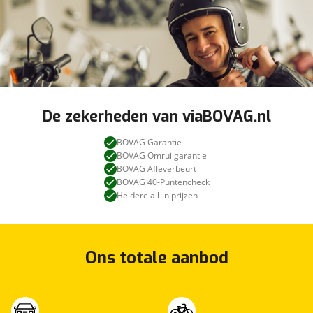
De zekerheden van viaBOVAG.nl
BOVAG Garantie
BOVAG Omruilgarantie
BOVAG Afleverbeurt
BOVAG 40-Puntencheck
Heldere all-in prijzen
Ons totale aanbod