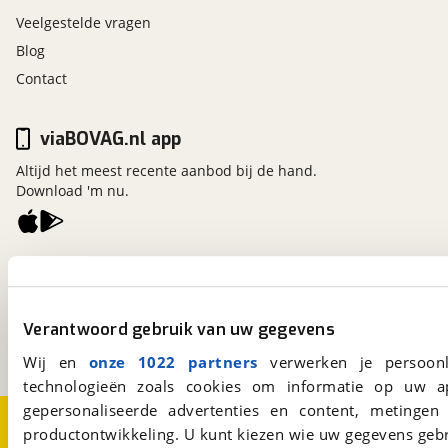
Veelgestelde vragen
Blog
Contact
viaBOVAG.nl app
Altijd het meest recente aanbod bij de hand.
Download 'm nu.
viaBOVAG.nl
Kosterijland
15
3981 AJ
Bunnik
Verantwoord gebruik van uw gegevens
Een initiatief van
BOVAG
Wij en
onze 1022 partners
verwerken je persoonl
technologieën zoals cookies om informatie op uw a
gepersonaliseerde advertenties en content, metingen
Over viaBOVAG.nl
Disclaimer- en Privacyverklaring
productontwikkeling. U kunt kiezen wie uw gegevens gebr
Cookievoorkeuren
Vacatures