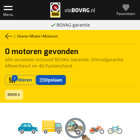
Favorieten
Menu
BOVAG garantie
|
Home
>
Motor
>
Motoren
0 motoren gevonden
Alle occasions inclusief BOVAG Garantie, Omruilgarantie,
Afleverbeurt en 40-Puntencheck
1
Filteren
Opslaan
BMW