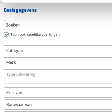
kun je later altijd aanpassen via de
voorkeurenpagina
.
Basisgegevens
Zoeken
Toon ook zakelijke voertuigen
Categorie
AllRoad
(
2
)
Merk
Chopper
(
1
)
Classic
(
0
)
Type uitvoering
Crosser
(
0
)
Cruiser
(
0
)
Prijs van
Enduro
(
0
)
Minibike
(
0
)
Bouwjaar van
Motorscooter
(
4
)