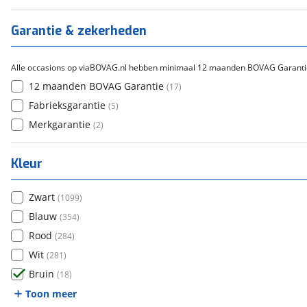
Garantie & zekerheden
Alle occasions op viaBOVAG.nl hebben minimaal 12 maanden BOVAG Garanti
12 maanden BOVAG Garantie
(
17
)
Fabrieksgarantie
(
5
)
Merkgarantie
(
2
)
Kleur
Zwart
(
1099
)
Blauw
(
354
)
Rood
(
284
)
Wit
(
281
)
Bruin
(
18
)
Toon meer