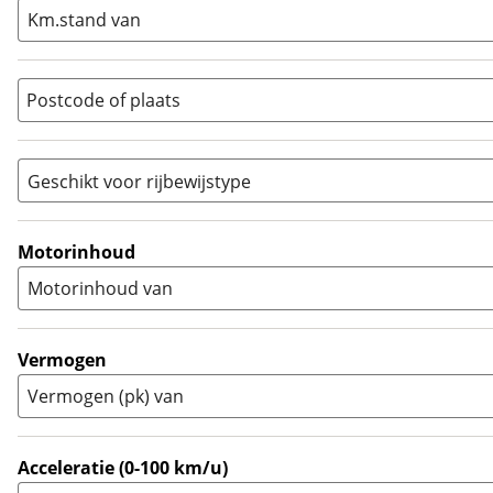
Naked
(
2
)
Km.stand van
Overig
(
5
)
Quad
(
0
)
Postcode of plaats
Racer
(
0
)
Rally
(
0
)
Sport
(
0
)
Geschikt voor rijbewijstype
Sport Touring
(
0
)
A
(
10
)
Supermotard
(
0
)
A1
(
0
)
Motorinhoud
Supersport
(
0
)
A2
(
8
)
Motorinhoud van
Tourer
(
4
)
Touring Enduro
(
0
)
Trial
(
0
)
Vermogen
Trike
(
0
)
Vermogen (pk) van
Zijspan
(
0
)
Acceleratie (0-100 km/u)