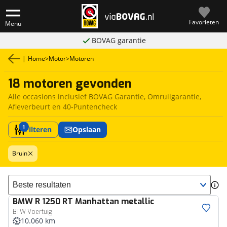
Favorieten
Menu
BOVAG garantie
|
Home
>
Motor
>
Motoren
18 motoren gevonden
Alle occasions inclusief BOVAG Garantie, Omruilgarantie,
Afleverbeurt en 40-Puntencheck
1
Filteren
Opslaan
Bruin
Sorteer resultaten
BMW
R 1250 RT Manhattan metallic
BTW Voertuig
10.060 km