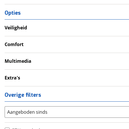
Opties
Veiligheid
Anti Blokkeer Systeem (ABS)
LED verlichting
Comfort
Tractie Controle Systeem (TCS)
Cruise Control
Handvatverwarming
Multimedia
Navigatie
12V aansluiting
Extra's
Alarmsysteem
Onderhoudsboekjes
Overige filters
Topkoffer
Zijkoffer
Aangeboden sinds