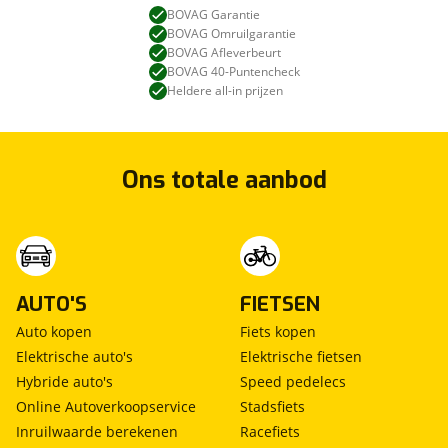
BOVAG Garantie
BOVAG Omruilgarantie
BOVAG Afleverbeurt
BOVAG 40-Puntencheck
Heldere all-in prijzen
Ons totale aanbod
AUTO'S
FIETSEN
Auto kopen
Fiets kopen
Elektrische auto's
Elektrische fietsen
Hybride auto's
Speed pedelecs
Online Autoverkoopservice
Stadsfiets
Inruilwaarde berekenen
Racefiets