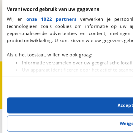
Download 'm nu.
Verantwoord gebruik van uw gegevens
Wij en
onze 1022 partners
verwerken je persoonl
viaBOVAG.nl
technologieën zoals cookies om informatie op uw a
Kosterijland
15
gepersonaliseerde advertenties en content, metingen
3981 AJ
Bunnik
productontwikkeling. U kunt kiezen wie uw gegevens gebr
Een initiatief van
BOVAG
Als u het toestaat, willen we ook graag:
Informatie verzamelen over uw geografische locati
Over viaBOVAG.nl
Disclaimer- en Privacyverklaring
Uw apparaat identificeren door het actief te scann
Cookievoorkeuren
Vacatures
Lees meer over hoe uw persoonlijke gegevens worden ve
U kunt uw toestemming op elk moment wijzigen of intrekk
Met cookies en vergelijkbare technieken zorgen we voor 
Accep
cookies zorgen ervoor dat de website goed werkt. Ook g
verbeteren. We tonen je graag relevante advertenties e
1
Opslaan
buiten onze website volgt – uiteraard op anonie
Weig
privacyverklaring
. Als je weigert, plaatsen we alleen f
Bruin