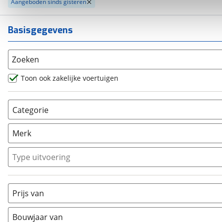
Aangeboden sinds gisteren
Basisgegevens
Zoeken
Toon ook zakelijke voertuigen
Categorie
AllRoad
(
13
)
Merk
Chopper
(
2
)
Classic
(
0
)
Type uitvoering
Crosser
(
0
)
Cruiser
(
0
)
Prijs van
Enduro
(
0
)
Minibike
(
0
)
Bouwjaar van