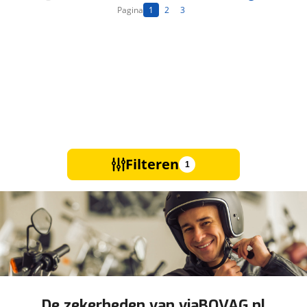
Pagina
1
2
3
Filteren
1
De zekerheden van viaBOVAG.nl