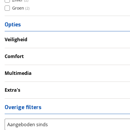
(
2
)
Groen
(
2
)
Opties
Veiligheid
Anti Blokkeer Systeem (ABS)
LED verlichting
Comfort
Tractie Controle Systeem (TCS)
Cruise Control
Valbeugel
Handkappen
Multimedia
Handvatverwarming
Navigatie
12V aansluiting
Extra's
USB aansluiting
Onderhoudsboekjes
Sportuitlaat
Overige filters
Zijkoffer
Aangeboden sinds