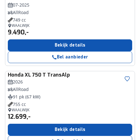
07-2025
AllRoad
749 cc
WAALWIJK
9.490,-
Bekijk details
Bel aanbieder
Honda
XL 750 T TransAlp
2026
AllRoad
91 pk (67 kW)
755 cc
WAALWIJK
12.699,-
Bekijk details