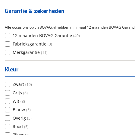
Garantie & zekerheden
Alle occasions op viaBOVAG.nl hebben minimaal 12 maanden BOVAG Garanti
12 maanden BOVAG Garantie
(
40
)
Fabrieksgarantie
(
3
)
Merkgarantie
(
11
)
Kleur
Zwart
(
19
)
Grijs
(
6
)
Wit
(
8
)
Blauw
(
5
)
Overig
(
5
)
Rood
(
5
)
Zilver