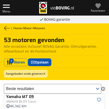
Favorieten
Menu
BOVAG garantie
|
Home
>
Motor
>
Motoren
53 motoren gevonden
Alle occasions inclusief BOVAG Garantie, Omruilgarantie,
Afleverbeurt en 40-Puntencheck
1
Filteren
Opslaan
Aangeboden sinds gisteren
Sorteer resultaten
Yamaha
MT 09
YAMAHA Mt-09 Tracer
46.342 km