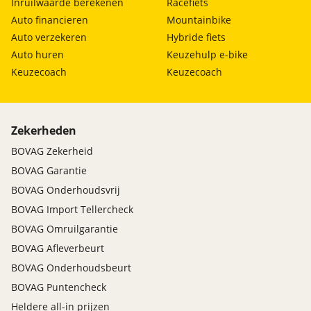
Inruilwaarde berekenen
Racefiets
Auto financieren
Mountainbike
Auto verzekeren
Hybride fiets
Auto huren
Keuzehulp e-bike
Keuzecoach
Keuzecoach
Zekerheden
BOVAG Zekerheid
BOVAG Garantie
BOVAG Onderhoudsvrij
BOVAG Import Tellercheck
BOVAG Omruilgarantie
BOVAG Afleverbeurt
BOVAG Onderhoudsbeurt
BOVAG Puntencheck
Heldere all-in prijzen