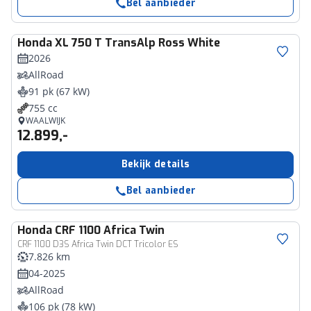
Bel aanbieder
Honda
XL 750 T TransAlp Ross White
2026
AllRoad
91 pk (67 kW)
755 cc
WAALWIJK
12.899,-
Bekijk details
Bel aanbieder
Honda
CRF 1100 Africa Twin
CRF 1100 D3S Africa Twin DCT Tricolor ES
7.826 km
04-2025
AllRoad
106 pk (78 kW)