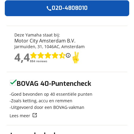
020-4808010
Algemeen
Merk
Yamaha
Model
XSR 900 GP
Deze Yamaha staat bij:
Motor City Amsterdam B.V.
Kenteken
20MVFL
Jarmuiden
,
31
,
1046AC
,
Amsterdam
Kilometerstand
6.376 km
4,4
Bouwjaar
5-2024
4,4
884 reviews
884 reviews
Modeljaar
2024
Leeftijd
2 jaar en 3 maanden
Geen reviews gevonden
Categorie
Sport Touring
BOVAG 40-Puntencheck
Geschikt voor
A rijbewijs
Goed bevonden op 40 essentiële punten
Soort voertuig
Motor
Zoals ketting, accu en remmen
Nieuw of occasion
Occasion
Uitgevoerd door een BOVAG-vakman
Lees meer