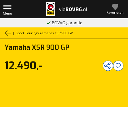
Favorieten
Menu
BOVAG garantie
|
Sport Touring
>
Yamaha
>
XSR 900 GP
Yamaha
XSR 900 GP
1
/
5
12.490,-