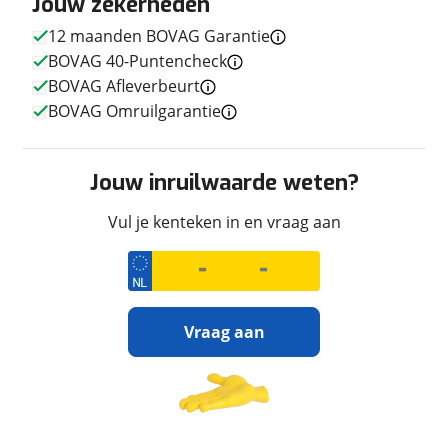
Jouw zekerheden
Techniek
12 maanden BOVAG Garantie
Transmissie
Handgeschakeld
BOVAG 40-Puntencheck
Vermogen
119pk (88kW)
BOVAG Afleverbeurt
BOVAG Omruilgarantie
Afmetingen en gewicht
Jouw inruilwaarde weten?
Maximaal toelaatbaar
200 kg
gewicht
Vul je kenteken in en vraag aan
Uiterlijk
Vraag aan
Kleur
Grijs
Fabriekskleur
Power Grey
Ontvang gratis jouw
inruilwaarde
!