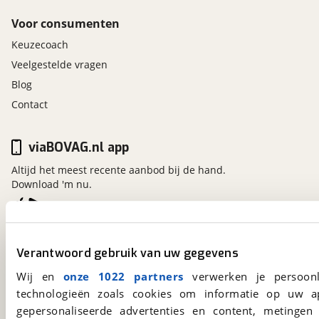
Voor consumenten
Keuzecoach
Veelgestelde vragen
Blog
Contact
viaBOVAG.nl app
Altijd het meest recente aanbod bij de hand.
Download 'm nu.
viaBOVAG.nl
Verantwoord gebruik van uw gegevens
Kosterijland
15
3981 AJ
Bunnik
Wij en
onze 1022 partners
verwerken je persoonl
Een initiatief van
technologieën zoals cookies om informatie op uw a
BOVAG
gepersonaliseerde advertenties en content, metingen