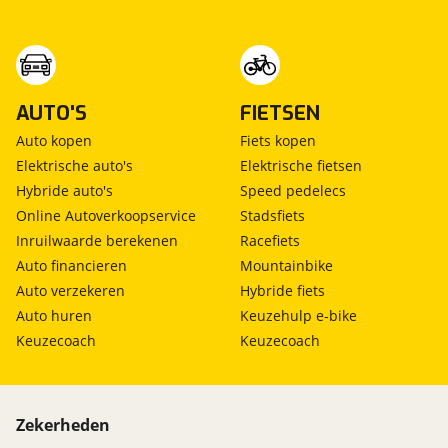
viaBOVAG.nl verwerkt je persoonsgegevens
om je aanvraag zo goed mogelijk bij de
aanbieder te brengen. Lees hier meer over in
Naast alle occasions heeft MOTORcity Amsterdam
Stuur mijn bevinding door
onze
privacyverklaring
.
ook altijd meer dan 300 nieuwe en gebruikte
motoren op voorraad.
AUTO'S
FIETSEN
Auto kopen
Fiets kopen
MOTORcity Amsterdam is officieel dealer van:
Elektrische auto's
Elektrische fietsen
Kawasaki, Suzuki, Yamaha, Royal Enfield en Can-Am
Hybride auto's
Speed pedelecs
Online Autoverkoopservice
Stadsfiets
Inruilwaarde berekenen
Racefiets
Auto financieren
Mountainbike
Auto verzekeren
Hybride fiets
Auto huren
Keuzehulp e-bike
Keuzecoach
Keuzecoach
Zekerheden